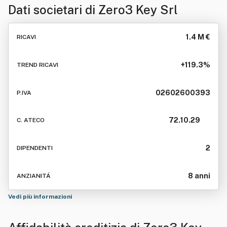
Dati societari di
Zero3 Key Srl
1.4 M €
RICAVI
+119.3%
TREND RICAVI
02602600393
P.IVA
72.10.29
C. ATECO
2
DIPENDENTI
8 anni
ANZIANITÁ
Vedi più informazioni