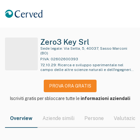
Zero3 Key Srl
Sede legale:
Via Setta, 5, 40037, Sasso Marconi
(BO)
P.IVA:
02602600393
72.10.29
:
Ricerca e sviluppo sperimentale nel
campo delle altre scienze naturali e dell'ingegneria
n.c.a.
PROVA ORA GRATIS
Iscriviti gratis per sbloccare tutte le
informazioni aziendali
Overview
Aziende simili
Persone
Valutazioni