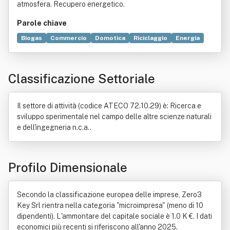
atmosfera. Recupero energetico.
Parole chiave
Biogas
Commercio
Domotica
Riciclaggio
Energia
Acquedotto
Impianto industriale
Tecnologia
Ricerca e sviluppo
Creatività
Legge
Norma giuridica
Classificazione Settoriale
Prodotto (economia)
Produzione
Servizio
Il settore di attività (codice ATECO 72.10.29) è: Ricerca e
sviluppo sperimentale nel campo delle altre scienze naturali
e dell'ingegneria n.c.a..
Profilo Dimensionale
Secondo la classificazione europea delle imprese, Zero3
Key Srl rientra nella categoria "microimpresa" (meno di 10
dipendenti). L'ammontare del capitale sociale è 1.0 K €. I dati
economici più recenti si riferiscono all'anno 2025.