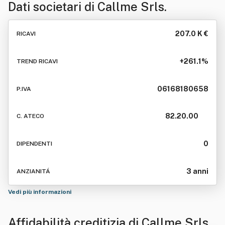
Dati societari di
Callme Srls.
207.0 K €
RICAVI
+261.1%
TREND RICAVI
06168180658
P.IVA
82.20.00
C. ATECO
0
DIPENDENTI
3 anni
ANZIANITÁ
Vedi più informazioni
Affidabilità creditizia di
Callme Srls.