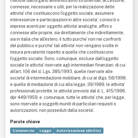
ritenute dall'organo amministrativo strumentali, accessorie,
connesse, necessarie o utili, per la realizzazione delle
attivita' che costituiscono l'oggetto sociale, assumere
interessenze e partecipazioni in altre societa', consorzi o
imprese aventi per oggetto attivita' analoghe, affini o
connesse alle proprie, sia direttamente che indirettamente,
sia in italia che all'estero, il tutto purche' non nei confronti
del pubblico e purche' tali attivita' non vengano svolte in
misura prevalente rispetto a quelle che costituiscono
l'oggetto sociale. Sono, comunque, escluse dall'oggetto
sociale le attivita' riservate agli intermediari finanziari, di cui
all'art. 106 del d. Lgs. 385/1993, quelle riservate alle
societa' di intermediazione mobiliare, di cui al dlgs. 58/1998,
e quelle di mediazione di cui alla legge, 39/1989, le attivita'
professionali protette, le attivita' previste dal d. L. 415/1996,
dpr 449/1959, e, comunque, tutte le attivita' che, per legge,
sono riservate a soggetti muniti di particolari requisiti o
autorizzazioni, non posseduti dalla societa'.
Parole chiave
Commercio
Legge
Autorizzazione (diritto)