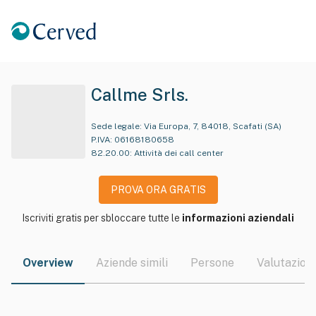
Callme Srls.
Sede legale:
Via Europa, 7, 84018, Scafati (SA)
P.IVA:
06168180658
82.20.00
:
Attività dei call center
PROVA ORA GRATIS
Iscriviti gratis per sbloccare tutte le
informazioni aziendali
Overview
Aziende simili
Persone
Valutazioni