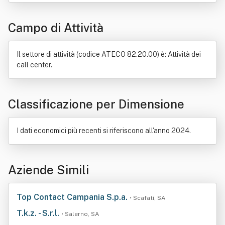
Prodotto (economia)
Informazione
Rete di computer
Tecnologia
Call center
Consulenza
Campo di Attività
Decreto legislativo
Elettronica
Multimedialità
Progettazione
Società di intermediazione mobiliare
Telematica
Il settore di attività (codice ATECO 82.20.00) è: Attività dei
call center.
Classificazione per Dimensione
I dati economici più recenti si riferiscono all'anno 2024.
Aziende Simili
Top Contact Campania S.p.a.
• Scafati, SA
T.k.z. - S.r.l.
• Salerno, SA