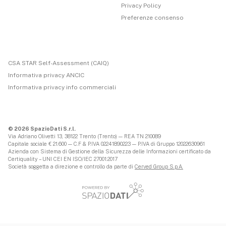
Privacy Policy
Preferenze consenso
CSA STAR Self-Assessment (CAIQ)
Informativa privacy ANCIC
Informativa privacy info commerciali
© 2026 SpazioDati S.r.l.
Via Adriano Olivetti 13, 38122 Trento (Trento) — REA TN 210089
Capitale sociale € 21.600 — C.F & P.IVA 02241890223 — P.IVA di Gruppo 12022630961
Azienda con Sistema di Gestione della Sicurezza delle Informazioni certificato da
Certiquality – UNI CEI EN ISO/IEC 27001:2017
Società soggetta a direzione e controllo da parte di
Cerved Group S.p.A.