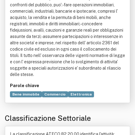
confronti del pubblico, puo':- fare operazioni immobiliari,
commerciali, industriali, bancarie e ipotecarie, compresi l'
acquisto, la vendita e la permuta di beni mobili, anche
registrati, immobili e diritti immobiliari;- concedere
fidejussioni, avalli, cauzioni e garanzie reali per obbligazioni
assunte da terzi;- assumere partecipazioni o interessenze in
altre societa' e imprese, nel rispetto dell' articolo 2361 del
codice civile ed escluso in ogni caso il collocamento dei
titoli. Il tutto nell' osservanza delle vigenti normative di legge
e con l' espressa previsione che lo svolgimento di attivita'
soggette a speciali autorizzazioni e' subordinato al rilascio
delle stesse.
Parole chiave
Bene immobile
Commercio
Elettronica
Clientela (economia)
Compravendita
Servizio
Abbigliamento
Accessorio
Call center
Calzatura
Classificazione Settoriale
Commercio elettronico
Dato
Informatica
Informazione
Telecomunicazione
Telefonia
La classificazione ATECO 82.20.00 identifica l'attività: