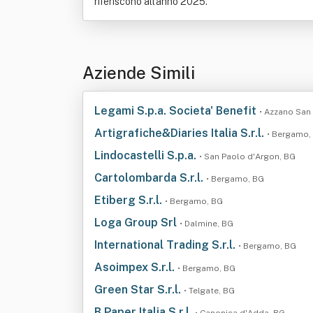
riferiscono all'anno 2025.
Aziende Simili
Legami S.p.a. Societa' Benefit
• Azzano San
Artigrafiche&Diaries Italia S.r.l.
• Bergamo,
Lindocastelli S.p.a.
• San Paolo d'Argon, BG
Cartolombarda S.r.l.
• Bergamo, BG
Etiberg S.r.l.
• Bergamo, BG
Loga Group Srl
• Dalmine, BG
International Trading S.r.l.
• Bergamo, BG
Asoimpex S.r.l.
• Bergamo, BG
Green Star S.r.l.
• Telgate, BG
B Paper Italia S.r.l.