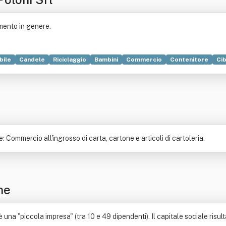
amento in genere.
bile
Candele
Riciclaggio
Bambini
Commercio
Contenitore
Ci
ile
Genere letterario
Industria
Industria alimentare
Intermediari
: Commercio all'ingrosso di carta, cartone e articoli di cartoleria.
ne
una "piccola impresa" (tra 10 e 49 dipendenti). Il capitale sociale risulta