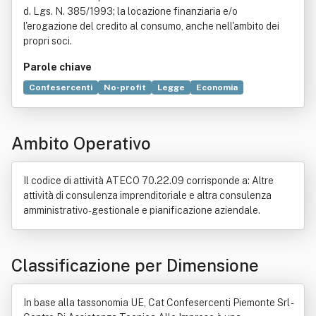
d. Lgs. N. 385/1993; la locazione finanziaria e/o
l'erogazione del credito al consumo, anche nell'ambito dei
propri soci.
Parole chiave
Confesercenti
No-profit
Legge
Economia
Informazione
Credito al consumo
Formazione
Ambiente (biologia)
Disciplina (didattica)
Ambito Operativo
Innovazione tecnologica (economia)
Legge regionale
Promozione
Regioni d'Italia
Tutela del consumatore
Unione europea
Il codice di attività ATECO 70.22.09 corrisponde a: Altre
attività di consulenza imprenditoriale e altra consulenza
amministrativo-gestionale e pianificazione aziendale.
Classificazione per Dimensione
In base alla tassonomia UE, Cat Confesercenti Piemonte Srl -