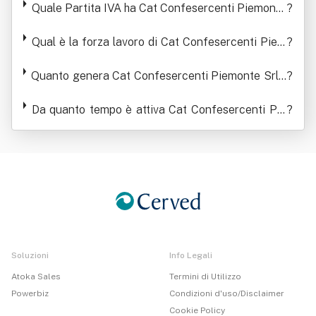
Imprese
Quale Partita IVA ha Cat Confesercenti Piemonte
?
Srl - Centro Di Assistenza Tecnica Alle Imprese
Qual è la forza lavoro di Cat Confesercenti Piem
?
onte Srl - Centro Di Assistenza Tecnica Alle Impr
Quanto genera Cat Confesercenti Piemonte Srl -
ese
?
Centro Di Assistenza Tecnica Alle Imprese in ter
mini di ricavi
Da quanto tempo è attiva Cat Confesercenti Pie
?
monte Srl - Centro Di Assistenza Tecnica Alle Im
prese
Soluzioni
Info Legali
Atoka Sales
Termini di Utilizzo
Powerbiz
Condizioni d'uso/Disclaimer
Cookie Policy