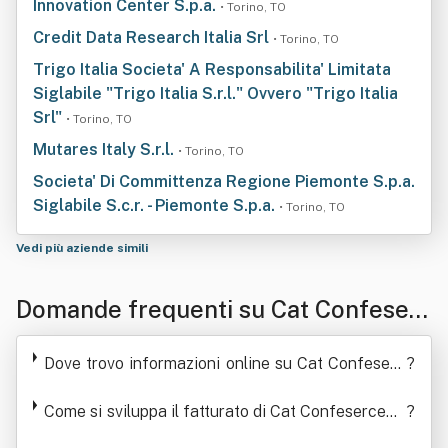
Innovation Center S.p.a.
• Torino, TO
Credit Data Research Italia Srl
• Torino, TO
Trigo Italia Societa' A Responsabilita' Limitata
Siglabile "Trigo Italia S.r.l." Ovvero "Trigo Italia
Srl"
• Torino, TO
Mutares Italy S.r.l.
• Torino, TO
Societa' Di Committenza Regione Piemonte S.p.a.
Siglabile S.c.r. - Piemonte S.p.a.
• Torino, TO
Vedi più aziende simili
Domande frequenti su Cat Confeserc
enti Piemonte Srl - Centro Di Assiste
Dove trovo informazioni online su Cat Confeserc
?
nza Tecnica Alle Imprese
enti Piemonte Srl - Centro Di Assistenza Tecnica
Alle Imprese
Come si sviluppa il fatturato di Cat Confesercenti
?
Piemonte Srl - Centro Di Assistenza Tecnica Alle