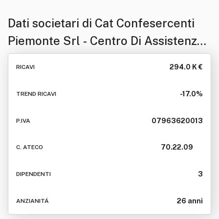
Dati societari di
Cat Confesercenti
Piemonte Srl - Centro Di Assistenza
Tecnica Alle Imprese
294.0 K €
RICAVI
-17.0%
TREND RICAVI
07963620013
P.IVA
70.22.09
C. ATECO
3
DIPENDENTI
26 anni
ANZIANITÁ