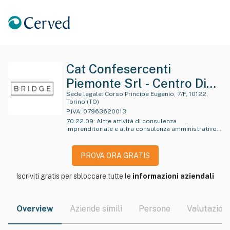
Cat Confesercenti
Piemonte Srl - Centro Di
Assistenza Tecnica Alle
Sede legale:
Corso Principe Eugenio, 7/F, 10122,
Torino (TO)
Imprese
P.IVA:
07963620013
70.22.09
:
Altre attività di consulenza
imprenditoriale e altra consulenza amministrativo-
gestionale e pianificazione aziendale
PROVA ORA GRATIS
Iscriviti gratis per sbloccare tutte le
informazioni aziendali
Overview
Aziende simili
Persone
Valutazioni