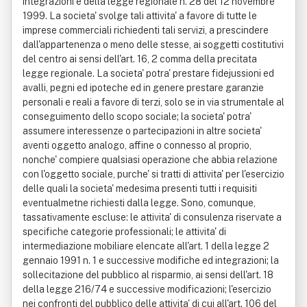
integrazioni e della legge regionale n. 28 del 12 novembre
1999. La societa' svolge tali attivita' a favore di tutte le
imprese commerciali richiedenti tali servizi, a prescindere
dall'appartenenza o meno delle stesse, ai soggetti costitutivi
del centro ai sensi dell'art. 16, 2 comma della precitata
legge regionale. La societa' potra' prestare fidejussioni ed
avalli, pegni ed ipoteche ed in genere prestare garanzie
personali e reali a favore di terzi, solo se in via strumentale al
conseguimento dello scopo sociale; la societa' potra'
assumere interessenze o partecipazioni in altre societa'
aventi oggetto analogo, affine o connesso al proprio,
nonche' compiere qualsiasi operazione che abbia relazione
con l'oggetto sociale, purche' si tratti di attivita' per l'esercizio
delle quali la societa' medesima presenti tutti i requisiti
eventualmetne richiesti dalla legge. Sono, comunque,
tassativamente escluse: le attivita' di consulenza riservate a
specifiche categorie professionali; le attivita' di
intermediazione mobiliare elencate all'art. 1 della legge 2
gennaio 1991 n. 1 e successive modifiche ed integrazioni; la
sollecitazione del pubblico al risparmio, ai sensi dell'art. 18
della legge 216/74 e successive modificazioni; l'esercizio
nei confronti del pubblico delle attivita' di cui all'art. 106 del