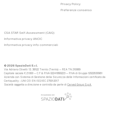
Privacy Policy
Preferenze consenso
CSA STAR Self-Assessment (CAIQ)
Informativa privacy ANCIC
Informativa privacy info commerciali
© 2026 SpazioDati S.r.l.
Via Adriano Olivetti 13, 38122 Trento (Trento) — REA TN 210089
Capitale sociale € 21.600 — C.F & P.IVA 02241890223 — P.IVA di Gruppo 12022630961
Azienda con Sistema di Gestione della Sicurezza delle Informazioni certificato da
Certiquality – UNI CEI EN ISO/IEC 27001:2017
Società soggetta a direzione e controllo da parte di
Cerved Group S.p.A.