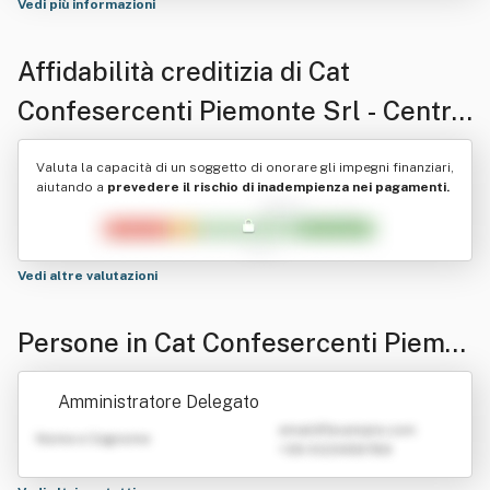
Vedi più informazioni
Affidabilità creditizia di
Cat
Confesercenti Piemonte Srl - Centro
Di Assistenza Tecnica Alle Imprese
Valuta la capacità di un soggetto di onorare gli impegni finanziari,
aiutando a
prevedere il rischio di inadempienza nei pagamenti.
Vedi altre valutazioni
Persone in Cat Confesercenti Piemo
nte Srl - Centro Di Assistenza Tecnic
Amministratore Delegato
a Alle Imprese
emailATexample.com
Nome e Cognome
+39 0123456789