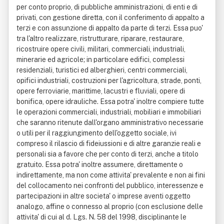
per conto proprio, di pubbliche amministrazioni, di enti e di
privati, con gestione diretta, con il conferimento di appalto a
terzi e con assunzione di appalto da parte di terzi. Essa puo'
tra l'altro realizzare, ristrutturare, riparare, restaurare,
ricostruire opere civili, militari, commerciali, industriali,
minerarie ed agricole; in particolare edifici, complessi
residenziali, turistici ed alberghieri, centri commerciali,
opifici industriali, costruzioni per l'agricoltura, strade, ponti,
opere ferroviarie, marittime, lacustri e fluviali, opere di
bonifica, opere idrauliche. Essa potra' inoltre compiere tutte
le operazioni commerciali, industriali, mobiliari e immobiliari
che saranno ritenute dall'organo amministrativo necessarie
o utili per il raggiungimento dell'oggetto sociale, ivi
compreso il rilascio di fideiussioni e di altre garanzie reali e
personali sia a favore che per conto di terzi, anche a titolo
gratuito. Essa potra' inoltre assumere, direttamente o
indirettamente, ma non come attivita' prevalente e non ai fini
del collocamento nei confronti del pubblico, interessenze e
partecipazioni in altre societa' o imprese aventi oggetto
analogo, affine o connesso al proprio (con esclusione delle
attivita' di cui al d. Lgs. N. 58 del 1998, disciplinante le