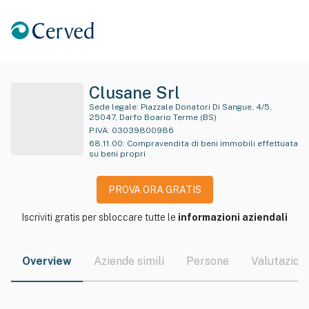
Clusane Srl
Sede legale:
Piazzale Donatori Di Sangue, 4/5,
25047, Darfo Boario Terme (BS)
P.IVA:
03039800986
68.11.00
:
Compravendita di beni immobili effettuata
su beni propri
PROVA ORA GRATIS
Iscriviti gratis per sbloccare tutte le
informazioni aziendali
Overview
Aziende simili
Persone
Valutazioni