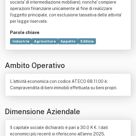
societa' di intermediazione mobiliare), nonche' compiere
operazioni finanziarie unicamente al fine di realizzare
l'oggetto principale, con esclusione tassativa delle attivita'
per legge riservate.
Parole chiave
Industria
Agricoltura
Appalto
Edilizia
Bonifica agraria
Opere pubbliche
Società di intermediazione mobiliare
Bene immobile
Ambito Operativo
Commercio
Ferrovia
Fiume
Lago
Locazione
Mare
L'attività economica con codice ATECO 68.11.00 è:
Compravendita di beni immobili effettuata su beni propri.
Dimensione Aziendale
Il capitale sociale dichiarato è pari a 30.0 K €. I dati
economici più recenti si riferiscono all'anno 2025.