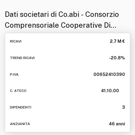
Dati societari di
Co.abi - Consorzio
Comprensoriale Cooperative Di
Abitazione - Soc Ieta' Cooperativa
2.7 M €
RICAVI
"Co.abi Società Cooperativa" -
"Coabi Società Cooperativa" -
-20.8%
TREND RICAVI
Co.abi.società C Ooperativa"
00652410390
P.IVA
41.10.00
C. ATECO
3
DIPENDENTI
46 anni
ANZIANITÁ