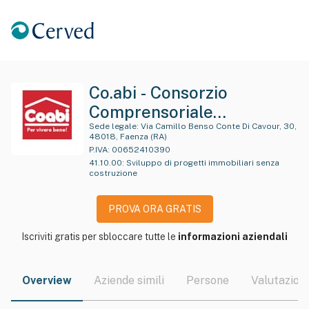
Co.abi - Consorzio
Comprensoriale
Cooperative Di Abitazione
Sede legale:
Via Camillo Benso Conte Di Cavour, 30,
48018, Faenza (RA)
- Soc Ieta' Cooperativa
P.IVA:
00652410390
41.10.00
:
Sviluppo di progetti immobiliari senza
"Co.abi Società
costruzione
Cooperativa" - "Coabi
Società Cooperativa" -
PROVA ORA GRATIS
Co.abi.società C
Iscriviti gratis per sbloccare tutte le
informazioni aziendali
Ooperativa"
Overview
Aziende simili
Persone
Valutazioni