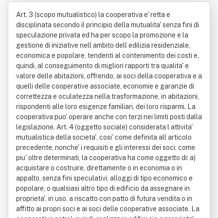
mprensoriale Cooperative Di Abitazi
Art. 3 (scopo mutualistico) la cooperativa e' retta e
one - Soc Ieta' Cooperativa "Co.abi S
disciplinata secondo il principio della mutualita' senza fini di
speculazione privata ed ha per scopo la promozione e la
ocietà Cooperativa" - "Coabi Società
gestione di iniziative nell ambito dell edilizia residenziale,
economica e popolare, tendenti al contenimento dei costi e,
Cooperativa" - Co.abi.società C Oope
quindi, al conseguimento di migliori rapporti tra qualita' e
rativa"
valore delle abitazioni, offrendo, ai soci della cooperativa e a
quelli delle cooperative associate, economie e garanzie di
correttezza e oculatezza nella trasformazione, in abitazioni,
rispondenti alle loro esigenze familiari, dei loro risparmi. La
cooperativa puo' operare anche con terzi nei limiti posti dalla
legislazione. Art. 4 (oggetto sociale) considerata l attivita'
mutualistica della societa', cosi' come definita all articolo
precedente, nonche' i requisiti e gli interessi dei soci, come
piu' oltre determinati, la cooperativa ha come oggetto di: a)
acquistare o costruire, direttamente o in economia o in
appalto, senza fini speculativi, alloggi di tipo economico e
popolare, o qualsiasi altro tipo di edificio da assegnare in
proprieta', in uso, a riscatto con patto di futura vendita o in
affitto ai propri soci e ai soci delle cooperative associate. La