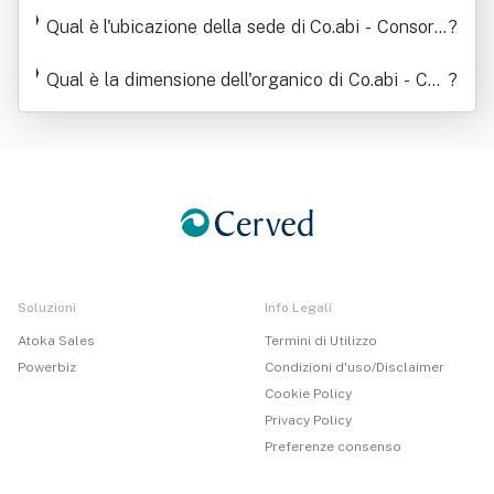
omprensoriale Cooperative Di Abitazione - Soc Ie
à Cooperativa" - Co.abi.società C Ooperativa"
Qual è l'ubicazione della sede di Co.abi - Consorzi
ta' Cooperativa "Co.abi Società Cooperativa" - "C
?
o Comprensoriale Cooperative Di Abitazione - So
oabi Società Cooperativa" - Co.abi.società C Oop
Qual è la dimensione dell'organico di Co.abi - Con
c Ieta' Cooperativa "Co.abi Società Cooperativa" -
erativa"
?
sorzio Comprensoriale Cooperative Di Abitazione
"Coabi Società Cooperativa" - Co.abi.società C O
- Soc Ieta' Cooperativa "Co.abi Società Cooperati
operativa"
va" - "Coabi Società Cooperativa" - Co.abi.società
C Ooperativa"
Soluzioni
Info Legali
Atoka Sales
Termini di Utilizzo
Powerbiz
Condizioni d'uso/Disclaimer
Cookie Policy
Privacy Policy
Preferenze consenso