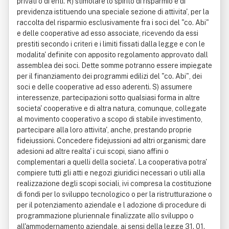
privati o di enti. R) stimolare lo spirito di risparmio e di
previdenza istituendo una speciale sezione di attivita', per la
raccolta del risparmio esclusivamente fra i soci del "co. Abi"
e delle cooperative ad esso associate, ricevendo da essi
prestiti secondo i criteri e i limiti fissati dalla legge e con le
modalita' definite con apposito regolamento approvato dall
assemblea dei soci. Dette somme potranno essere impiegate
per il finanziamento dei programmi edilizi del "co. Abi", dei
soci e delle cooperative ad esso aderenti. S) assumere
interessenze, partecipazioni sotto qualsiasi forma in altre
societa' cooperative e di altra natura, comunque, collegate
al movimento cooperativo a scopo di stabile investimento,
partecipare alla loro attivita', anche, prestando proprie
fideiussioni. Concedere fidejussioni ad altri organismi; dare
adesioni ad altre realta' i cui scopi, siano affini o
complementari a quelli della societa'. La cooperativa potra'
compiere tutti gli atti e negozi giuridici necessari o utili alla
realizzazione degli scopi sociali, ivi compresa la costituzione
di fondi per lo sviluppo tecnologico o per la ristrutturazione o
per il potenziamento aziendale e l adozione di procedure di
programmazione pluriennale finalizzate allo sviluppo o
all'ammodernamento aziendale, ai sensi della legge 31. 01.