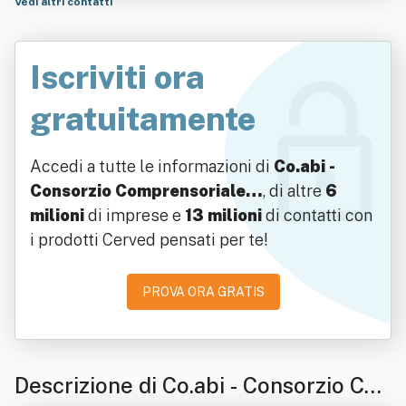
rativa" - Co.abi.società C Ooperativa"
Vedi altri contatti
Iscriviti ora
gratuitamente
Accedi a tutte le informazioni di
Co.abi -
Consorzio Comprensoriale…
, di altre
6
milioni
di imprese e
13 milioni
di contatti con
i prodotti Cerved pensati per te!
PROVA ORA GRATIS
Descrizione di Co.abi - Consorzio Co