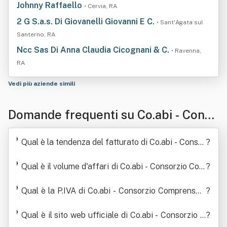
Johnny Raffaello
• Cervia, RA
2 G S.a.s. Di Giovanelli Giovanni E C.
• Sant'Agata sul
Santerno, RA
Ncc Sas Di Anna Claudia Cicognani & C.
• Ravenna,
RA
Vedi più aziende simili
Domande frequenti su Co.abi - Conso
rzio Comprensoriale Cooperative Di
Qual è la tendenza del fatturato di Co.abi - Consor
?
Abitazione - Soc Ieta' Cooperativa "C
zio Comprensoriale Cooperative Di Abitazione - S
oc Ieta' Cooperativa "Co.abi Società Cooperativa"
Qual è il volume d'affari di Co.abi - Consorzio Com
?
o.abi Società Cooperativa" - "Coabi S
- "Coabi Società Cooperativa" - Co.abi.società C
prensoriale Cooperative Di Abitazione - Soc Ieta'
ocietà Cooperativa" - Co.abi.società C
Ooperativa"
Cooperativa "Co.abi Società Cooperativa" - "Coab
Qual è la P.IVA di Co.abi - Consorzio Comprensori
?
i Società Cooperativa" - Co.abi.società C Ooperati
ale Cooperative Di Abitazione - Soc Ieta' Coopera
Ooperativa"
Qual è il sito web ufficiale di Co.abi - Consorzio C
va"
tiva "Co.abi Società Cooperativa" - "Coabi Societ
?