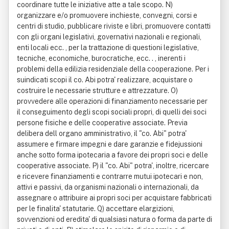
coordinare tutte le iniziative atte a tale scopo. N)
organizzare e/o promuovere inchieste, convegni, corsi e
centri di studio, pubblicare riviste e libri, promuovere contatti
con gli organi legislativi, governativi nazionali e regionali,
enti locali ecc. , per la trattazione di questioni legislative,
tecniche, economiche, burocratiche, ecc. . , inerenti i
problemi della edilizia residenziale della cooperazione. Per i
suindicati scopi il co. Abi potra' realizzare, acquistare o
costruire le necessarie strutture e attrezzature. O)
provvedere alle operazioni di finanziamento necessarie per
il conseguimento degli scopi sociali propri, di quelli dei soci
persone fisiche e delle cooperative associate. Previa
delibera dell organo amministrativo, il "co. Abi" potra'
assumere e firmare impegni e dare garanzie e fidejussioni
anche sotto forma ipotecaria a favore dei propri soci e delle
cooperative associate. P) il "co. Abi" potra', inoltre, ricercare
e ricevere finanziamenti e contrarre mutui ipotecari e non,
attivi e passivi, da organismi nazionali o internazionali, da
assegnare o attribuire ai propri soci per acquistare fabbricati
per le finalita' statutarie. Q) accettare elargizioni,
sovvenzioni od eredita' di qualsiasi natura o forma da parte di