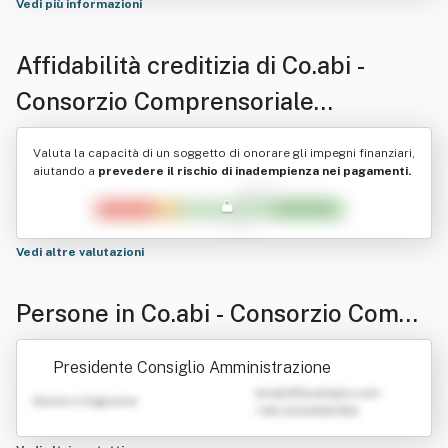
Vedi più informazioni
Affidabilità creditizia di
Co.abi -
Consorzio Comprensoriale
Cooperative Di Abitazione - Soc Ieta'
Valuta la capacità di un soggetto di onorare gli impegni finanziari,
Cooperativa "Co.abi Società
aiutando a
prevedere il rischio di inadempienza nei pagamenti.
Cooperativa" - "Coabi Società
Cooperativa" - Co.abi.società C
Vedi altre valutazioni
Ooperativa"
Persone in Co.abi - Consorzio Compr
ensoriale Cooperative Di Abitazione -
Presidente Consiglio Amministrazione
Soc Ieta' Cooperativa "Co.abi Società
emailATexample.com
Nome e Cognome
+39 0123456789
Cooperativa" - "Coabi Società Coope