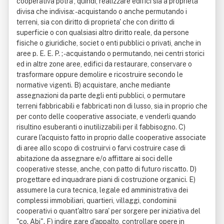
cooperativa potra', quindi, realizzare edifici sia a proprieta'
divisa che indivisa: - acquistando o anche permutando i
terreni, sia con diritto di proprieta' che con diritto di
superficie o con qualsiasi altro diritto reale, da persone
fisiche o giuridiche, societ o enti pubblici o privati, anche in
aree p. E. E. P. ; - acquistando o permutando, nei centri storici
ed in altre zone aree, edifici da restaurare, conservare o
trasformare oppure demolire e ricostruire secondo le
normative vigenti. B) acquistare, anche mediante
assegnazioni da parte degli enti pubblici, o permutare
terreni fabbricabili e fabbricati non di lusso, sia in proprio che
per conto delle cooperative associate, e venderli quando
risultino esuberanti o inutilizzabili per il fabbisogno. C)
curare l'acquisto fatto in proprio dalle cooperative associate
di aree allo scopo di costruirvi o farvi costruire case di
abitazione da assegnare e/o affittare ai soci delle
cooperative stesse, anche, con patto di futuro riscatto. D)
progettare ed inquadrare piani di costruzione organici. E)
assumere la cura tecnica, legale ed amministrativa dei
complessi immobiliari, quartieri, villaggi, condominii
cooperativi o quant'altro sara' per sorgere per iniziativa del
"co. Abi". F) indire gare d'appalto, controllare opere in