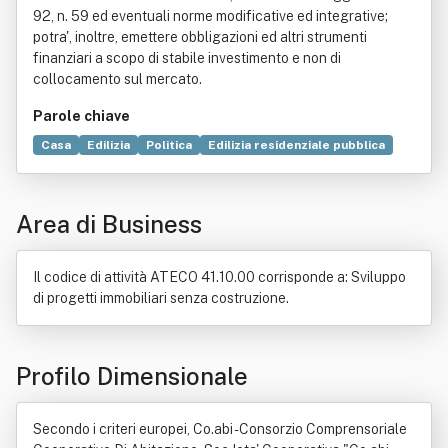
92, n. 59 ed eventuali norme modificative ed integrative;
potra', inoltre, emettere obbligazioni ed altri strumenti
finanziari a scopo di stabile investimento e non di
collocamento sul mercato.
Parole chiave
Casa
Edilizia
Politica
Edilizia residenziale pubblica
Società cooperativa
Relazioni sociali
Economia
Ambiente
Legge
Appalto
Bene immobile
Edificio
Area di Business
Fabbricato
Previdenza sociale
Regioni d'Italia
Il codice di attività ATECO 41.10.00 corrisponde a: Sviluppo
di progetti immobiliari senza costruzione.
Profilo Dimensionale
Secondo i criteri europei, Co.abi - Consorzio Comprensoriale