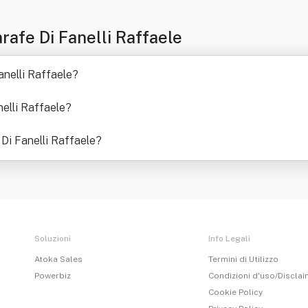
afe Di Fanelli Raffaele
nelli Raffaele
?
elli Raffaele
?
 Di Fanelli Raffaele
?
Soluzioni
Info Legali
Atoka Sales
Termini di Utilizzo
Powerbiz
Condizioni d'uso/Discla
Cookie Policy