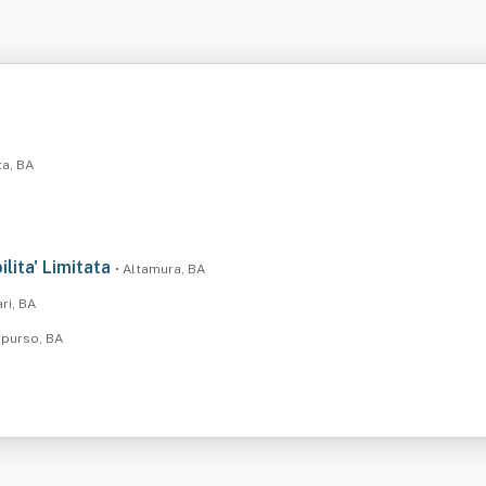
ta, BA
lita' Limitata
• Altamura, BA
ari, BA
apurso, BA