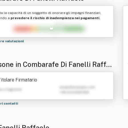
ta la capacità di un soggetto di onorare gli impegni finanziari,
ando a
prevedere il rischio di inadempienza nei pagamenti.
tre valutazioni
sone in Combarafe Di Fanelli Raffa
itolare Firmatario
emailATexample.com
e e Cognome
+39 0123456789
tri contatti
Fanelli Raffaele