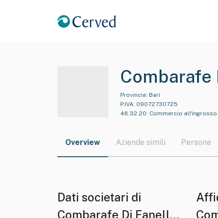
Combarafe D
Provincia:
Bari
P.IVA:
09072730725
46.32.20
:
Commercio all'ingrosso 
Overview
Aziende simili
Persone
Dati societari di
Affi
Combarafe Di Fanelli
Com