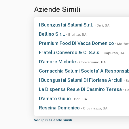
Aziende Simili
I Buongustai Salumi S.r.l.
• Bari, BA
Bellino S.r.l.
• Bitritto, BA
Premium Food Di Vacca Domenico
• Molfet
Fratelli Converso & C. S.a.s.
• Capurso, BA
D'amore Michele
• Conversano, BA
Cornacchia Salumi Societa' A Responsabi
I Buongustai Salumi Di Floriana Arciuli
• B
La Dispensa Reale Di Casmiro Teresa
• C
D'amato Giulio
• Bari, BA
Rescina Domenico
• Giovinazzo, BA
Vedi più aziende simili