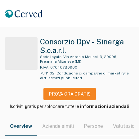
Consorzio Dpv - Sinerga
S.c.a.r.l.
Sede legale:
Via Antonio Meucci, 3, 20006,
Pregnana Milanese (MI)
P.IVA:
07646780960
73.11.02
:
Conduzione di campagne di marketing e
altri servizi pubblicitari
PROVA ORA GRATIS
Iscriviti gratis per sbloccare tutte le
informazioni aziendali
Overview
Aziende simili
Persone
Valutazioni