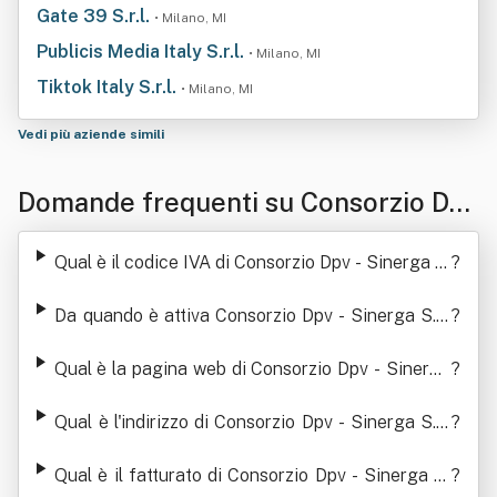
Gate 39 S.r.l.
• Milano, MI
Publicis Media Italy S.r.l.
• Milano, MI
Tiktok Italy S.r.l.
• Milano, MI
Vedi più aziende simili
Domande frequenti su Consorzio Dpv
- Sinerga S.c.a.r.l.
Qual è il codice IVA di Consorzio Dpv - Sinerga S.
?
c.a.r.l.
Da quando è attiva Consorzio Dpv - Sinerga S.c.
?
a.r.l.
Qual è la pagina web di Consorzio Dpv - Sinerga
?
S.c.a.r.l.
Qual è l'indirizzo di Consorzio Dpv - Sinerga S.c.
?
a.r.l.
Qual è il fatturato di Consorzio Dpv - Sinerga S.
?