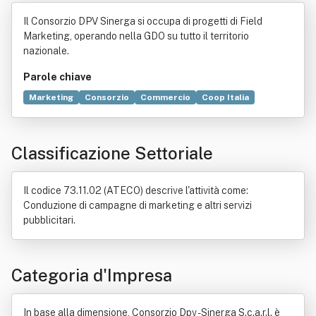
ga S.c.a.r.l.
Il Consorzio DPV Sinerga si occupa di progetti di Field
Marketing, operando nella GDO su tutto il territorio
nazionale.
Parole chiave
Marketing
Consorzio
Commercio
Coop Italia
Servizio
Società consortile
Legge
Organizzazione
Distribuzione commerciale
Italia
Classificazione Settoriale
Il codice 73.11.02 (ATECO) descrive l'attività come:
Conduzione di campagne di marketing e altri servizi
pubblicitari.
Categoria d'Impresa
In base alla dimensione, Consorzio Dpv - Sinerga S.c.a.r.l. è