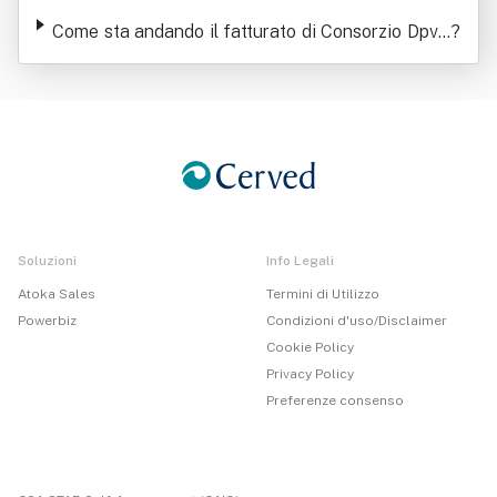
c.a.r.l.
Come sta andando il fatturato di Consorzio Dpv -
?
Sinerga S.c.a.r.l.
Soluzioni
Info Legali
Atoka Sales
Termini di Utilizzo
Powerbiz
Condizioni d'uso/Disclaimer
Cookie Policy
Privacy Policy
Preferenze consenso