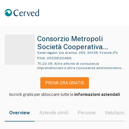
Consorzio Metropoli
Società Cooperativa
Sociale A Responsabilita'
Sede legale:
Via Aretina, 265, 50136, Firenze (FI)
P.IVA:
05339120486
Limitata
70.22.09
:
Altre attività di consulenza
imprenditoriale e altra consulenza amministrativo-
gestionale e pianificazione aziendale
PROVA ORA GRATIS
Iscriviti gratis per sbloccare tutte le
informazioni aziendali
Overview
Aziende simili
Persone
Valutazioni