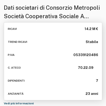
Dati societari di
Consorzio Metropoli
Società Cooperativa Sociale A
Responsabilita' Limitata
14.2 M €
RICAVI
Stabile
TREND RICAVI
05339120486
P.IVA
70.22.09
C. ATECO
7
DIPENDENTI
23 anni
ANZIANITÁ
Vedi più informazioni