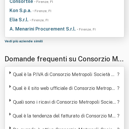
Consortile
• Firenze, FI
Kon S.p.a.
• Firenze, FI
Elia S.r.l.
• Firenze, FI
A. Menarini Procurement S.r.l.
• Firenze, FI
Vedi più aziende simili
Domande frequenti su Consorzio Met
ropoli Società Cooperativa Sociale A
Qual è la P.IVA di Consorzio Metropoli Società Co
?
Responsabilita' Limitata
operativa Sociale A Responsabilita' Limitata
Qual è il sito web ufficiale di Consorzio Metropoli
?
Società Cooperativa Sociale A Responsabilita' Li
mitata
Quali sono i ricavi di Consorzio Metropoli Società
?
Cooperativa Sociale A Responsabilita' Limitata
Qual è la tendenza del fatturato di Consorzio Met
?
ropoli Società Cooperativa Sociale A Responsabi