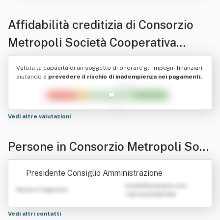
Affidabilità creditizia di
Consorzio
Metropoli Società Cooperativa
Sociale A Responsabilita' Limitata
Valuta la capacità di un soggetto di onorare gli impegni finanziari,
aiutando a
prevedere il rischio di inadempienza nei pagamenti.
Vedi altre valutazioni
Persone in Consorzio Metropoli Soci
età Cooperativa Sociale A Responsa
Presidente Consiglio Amministrazione
bilita' Limitata
emailATexample.com
Nome e Cognome
+39 0123456789
Vedi altri contatti