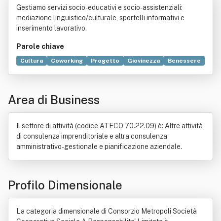
Gestiamo servizi socio-educativi e socio-assistenziali:
sabilita' Limitata
mediazione linguistico/culturale, sportelli informativi e
inserimento lavorativo.
Parole chiave
Cultura
Coworking
Progetto
Giovinezza
Benessere
Informazione
Servizio
Sociologia
Maggiore età
Mediazione
Stato sociale
Attrezzo
Educazione
Area di Business
Consorzio
Commercio
Comunità
Consulenza
Disabilità
Documento
Progettazione
Società cooperativa
Il settore di attività (codice ATECO 70.22.09) è: Altre attività
di consulenza imprenditoriale e altra consulenza
amministrativo-gestionale e pianificazione aziendale.
Profilo Dimensionale
La categoria dimensionale di Consorzio Metropoli Società