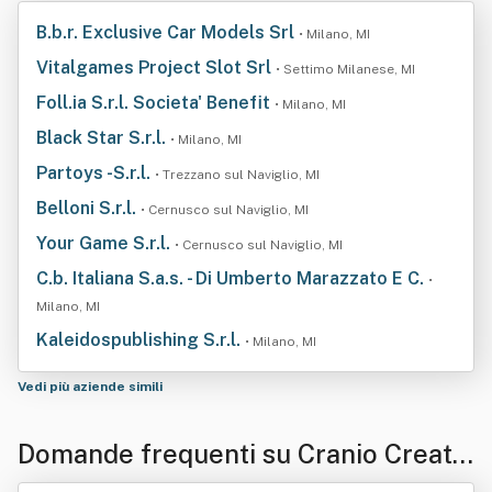
B.b.r. Exclusive Car Models Srl
• Milano, MI
Vitalgames Project Slot Srl
• Settimo Milanese, MI
Foll.ia S.r.l. Societa' Benefit
• Milano, MI
Black Star S.r.l.
• Milano, MI
Partoys -S.r.l.
• Trezzano sul Naviglio, MI
Belloni S.r.l.
• Cernusco sul Naviglio, MI
Your Game S.r.l.
• Cernusco sul Naviglio, MI
C.b. Italiana S.a.s. - Di Umberto Marazzato E C.
•
Milano, MI
Kaleidospublishing S.r.l.
• Milano, MI
Vedi più aziende simili
Domande frequenti su Cranio Creatio