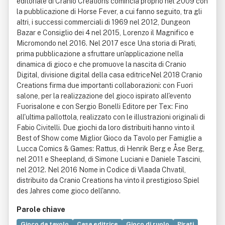
editoriale di Cranio Creations comincia proprio nel 2009 con
la pubblicazione di Horse Fever, a cui fanno seguito, tra gli
altri, i successi commerciali di 1969 nel 2012, Dungeon
Bazar e Consiglio dei 4 nel 2015, Lorenzo il Magnifico e
Micromondo nel 2016. Nel 2017 esce Una storia di Pirati,
prima pubblicazione a sfruttare un'applicazione nella
dinamica di gioco e che promuove la nascita di Cranio
Digital, divisione digital della casa editriceNel 2018 Cranio
Creations firma due importanti collaborazioni: con Fuori
salone, per la realizzazione del gioco ispirato all'evento
Fuorisalone e con Sergio Bonelli Editore per Tex: Fino
all'ultima pallottola, realizzato con le illustrazioni originali di
Fabio Civitelli. Due giochi da loro distribuiti hanno vinto il
Best of Show come Miglior Gioco da Tavolo per Famiglie a
Lucca Comics & Games: Rattus, di Henrik Berg e Åse Berg,
nel 2011 e Sheepland, di Simone Luciani e Daniele Tascini,
nel 2012. Nel 2016 Nome in Codice di Vlaada Chvatil,
distribuito da Cranio Creations ha vinto il prestigioso Spiel
des Jahres come gioco dell'anno.
Parole chiave
Gioco da tavolo
Casa editrice
Gioco di ruolo
Pirati