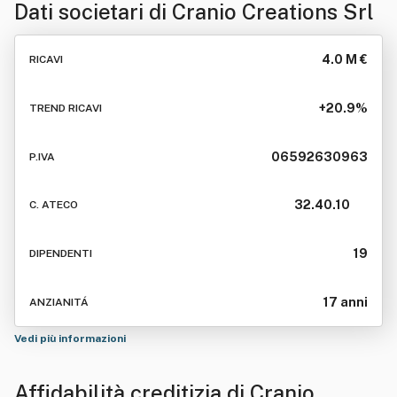
Dati societari di
Cranio Creations Srl
4.0 M €
RICAVI
+20.9%
TREND RICAVI
06592630963
P.IVA
32.40.10
C. ATECO
19
DIPENDENTI
17 anni
ANZIANITÁ
Vedi più informazioni
Affidabilità creditizia di
Cranio