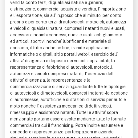
vendita conto terzi, di qualsiasi natura e genere;-
distribuzione, commercio, acquisto e vendita, l' importazione
e l' esportazione, sia all' ingrosso che al minuto, per conto
proprio e per conto terzi, di autoveicoli, motocicli, automezzi
e veicoli di qualsiasi natura, compresi i natanti nuovi e usati,
accessori e ricambi connessi, nuovi e usati, abbigliamento
ed articoli sportivi, nonche' lubrificanti e materiale di
consumo, il tutto anche on line, tramite applicazioni
informatiche o digitali, siti o portali web;- l' esercizio dell'
attivita' di agenzia e deposito dei veicoli sopra citati; la
rappresentanza di fabbriche di autoveicoli, motocicli,
automezzi e veicoli compresi i natanti;- l' esercizio dell'
attivita' di agenzia, la rappresentanza e la
commercializzazione di servizi riguardante tutte le tipologie
di autoveicoli e di motoveicoli, compresi i natanti;- la gestione
di autorimesse, autofficine e di stazioni di servizio per auto e
moto nonche' l' assistenza meccanica di detti veicoli,
rimessaggio e assistenza natanti. Tutte le attivita' sopra
menzionate portano essere svolte mediante tutte le formule
commerciali tra cui il franchising. Potra' inoltre assumere e
concedere rappresentanze, partecipazioni in aziende