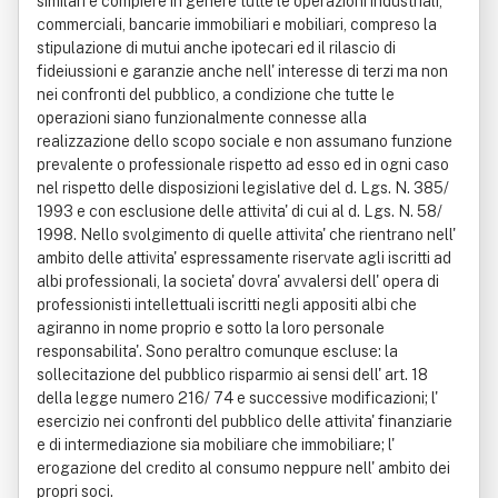
similari e compiere in genere tutte le operazioni industriali,
commerciali, bancarie immobiliari e mobiliari, compreso la
stipulazione di mutui anche ipotecari ed il rilascio di
fideiussioni e garanzie anche nell' interesse di terzi ma non
nei confronti del pubblico, a condizione che tutte le
operazioni siano funzionalmente connesse alla
realizzazione dello scopo sociale e non assumano funzione
prevalente o professionale rispetto ad esso ed in ogni caso
nel rispetto delle disposizioni legislative del d. Lgs. N. 385/
1993 e con esclusione delle attivita' di cui al d. Lgs. N. 58/
1998. Nello svolgimento di quelle attivita' che rientrano nell'
ambito delle attivita' espressamente riservate agli iscritti ad
albi professionali, la societa' dovra' avvalersi dell' opera di
professionisti intellettuali iscritti negli appositi albi che
agiranno in nome proprio e sotto la loro personale
responsabilita'. Sono peraltro comunque escluse: la
sollecitazione del pubblico risparmio ai sensi dell' art. 18
della legge numero 216/ 74 e successive modificazioni; l'
esercizio nei confronti del pubblico delle attivita' finanziarie
e di intermediazione sia mobiliare che immobiliare; l'
erogazione del credito al consumo neppure nell' ambito dei
propri soci.