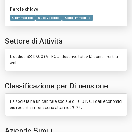
Parole chiave
Commercio
Autoveicolo
Bene immobile
Applicazione (informatica)
Risorse umane
Abbigliamento
Automobile
Credito al consumo
Settore di Attività
Esportazione
Lubrificante
Motociclo
Stazione di servizio
Il codice 63.12.00 (ATECO) descrive l'attività come: Portali
web.
Classificazione per Dimensione
La società ha un capitale sociale di 10.0 K €. I dati economici
più recenti si riferiscono all'anno 2024.
Aziende Simili