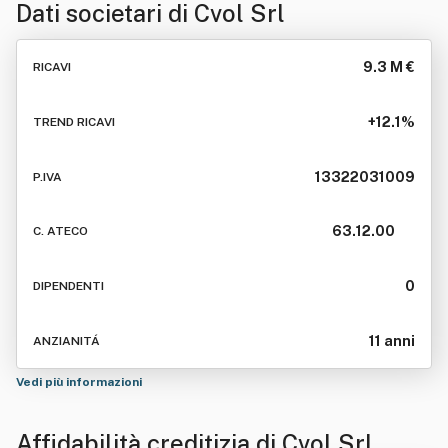
Dati societari di
Cvol Srl
9.3 M €
RICAVI
+12.1%
TREND RICAVI
13322031009
P.IVA
63.12.00
C. ATECO
0
DIPENDENTI
11 anni
ANZIANITÁ
Vedi più informazioni
Affidabilità creditizia di
Cvol Srl