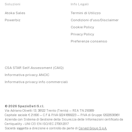
Soluzioni
Info Legali
Atoka Sales
Termini di Utilizzo
Powerbiz
Condizioni d'uso/Disclaimer
Cookie Policy
Privacy Policy
Preferenze consenso
CSA STAR Self-Assessment (CAIQ)
Informativa privacy ANCIC
Informativa privacy info commerciali
© 2026 SpazioDati S.r.l.
Via Adriano Olivetti 13, 38122 Trento (Trento) — REA TN 210089
Capitale sociale € 21.600 — C.F & P.IVA 02241890223 — P.IVA di Gruppo 12022630961
Azienda con Sistema di Gestione della Sicurezza delle Informazioni certificato da
Certiquality – UNI CEI EN ISO/IEC 27001:2017
Società soggetta a direzione e controllo da parte di
Cerved Group S.p.A.