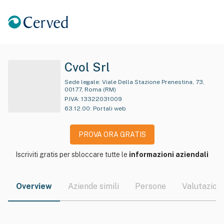
Cvol Srl
Sede legale:
Viale Della Stazione Prenestina, 73,
00177, Roma (RM)
P.IVA:
13322031009
63.12.00
:
Portali web
PROVA ORA GRATIS
Iscriviti gratis per sbloccare tutte le
informazioni aziendali
Overview
Aziende simili
Persone
Valutazioni