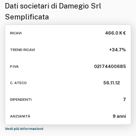
Dati societari di
Damegio Srl
Semplificata
466.0 K €
RICAVI
+34.7%
TREND RICAVI
02174400685
P.IVA
56.11.12
C. ATECO
7
DIPENDENTI
9 anni
ANZIANITÁ
Vedi più informazioni