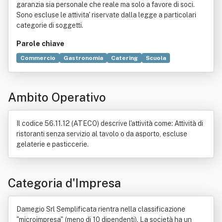
garanzia sia personale che reale ma solo a favore di soci.
Sono escluse le attivita' riservate dalla legge a particolari
categorie di soggetti.
Parole chiave
Commercio
Gastronomia
Catering
Scuola
Compravendita
Alimento
Affittacamere
Bevanda alcolica
Caffè
Cameriere
Economia
Italia
Ambito Operativo
Latte
Montagna
Il codice 56.11.12 (ATECO) descrive l'attività come: Attività di
ristoranti senza servizio al tavolo o da asporto, escluse
gelaterie e pasticcerie.
Categoria d'Impresa
Damegio Srl Semplificata rientra nella classificazione
"microimpresa" (meno di 10 dipendenti). La società ha un