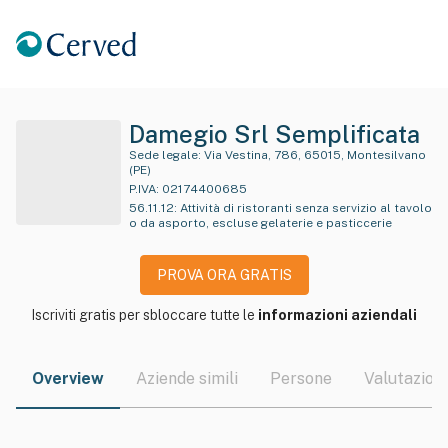
Damegio Srl Semplificata
Sede legale:
Via Vestina, 786, 65015, Montesilvano
(PE)
P.IVA:
02174400685
56.11.12
:
Attività di ristoranti senza servizio al tavolo
o da asporto, escluse gelaterie e pasticcerie
PROVA ORA GRATIS
Iscriviti gratis per sbloccare tutte le
informazioni aziendali
Overview
Aziende simili
Persone
Valutazioni