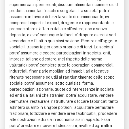
supermercati, ipermercati, discount alimentari, commercio di
prodotti alimentari freschi e surgelati. La societa' potra'
assumere in favore di terzi la veste di commerciante, ivi
compreso l'import e l'export, di agente e rappresentante e
procacciatore d'affari in italia e all'estero, con o senza
deposito, e avra' comunque la facolta' di aprire esercizi sedi
secondarie e filiali in qualsiasi nazione. Rientra nell'oggetto
sociale il trasporto per conto proprio e di terzi. La societa'
potra' assumere e cedere partecipazioni in societa', enti,
imprese italiane ed estere, (nel rispetto delle norme
valutarie), potra' compiere tutte le operazioni commerciali,
industriali, finanziarie mobiliari ed immobiliari o locative
ritenute necessarie ed utili al raggiungimento dello scopo
sociale, potra' assumere, sotto qualsiasi forma,
partecipazioni azionarie, quote od interessenze in societa'
ed enti sia italiani che stranieri, potra' acquistare, vendere,
permutare, restaurare, ristrutturare o locare fabbricati tanto
all'intero quanto in singole porzioni, acquistare permutare
frazionare, lottizzare e vendere aree fabbricabili, procedere
alle costruzioni edili sia in economia sia in appalto. Essa
potra' prestare e ricevere fideiussioni, avalli ed ogni altra