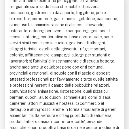
L'attivita' della societa' ha per oggetto: a) l'attivita'
artigianale sia in sede fissa che mobile, di pizzeria,
rosticceria, gastronomia da asporto, friggitorie, pub e
birrerie, bar, cornetterie, gastronomie, gelaterie, pasticcerie,
ivi incluse la somministrazione di alimenti e bevande,
ristorante; catering per eventi e banqueting, gestione di
mense, catering, continuativo su base contrattuale, bar e
servizi simili con e senza cucina, gestione di alberghi,
villaggi turistici, ostelli della gioventu', rifugi montani,
colonie, affittacamere, campeggi, alloggi per studenti e
lavoratori; b) l'attivita' di insegnamento e di scuola bottega,
anche mediante la collaborazione con enti comunali,
provinciali e regionali, di scuole con il rilascio di appositi
attestati professionali per l'avviamento a tutte quelle attivita'
e professioni inerenti il campo delle pubbliche relazioni,
comunicazioni, animazione, ristorazione, quali pizzaioli,
barman, cuochi, aiuto cuochi, sommelieurs, comi' di sala,
camerieri, attori, musicisti e hostess; c) commercio al
dettaglio e all'ingrosso, anche in forma ambulante di generi,
alimentari, frutta, verdura e ortaggi, prodotti di salumeria,
prodotti lattiero caseari, confetture, caffe', bevande
alcoliche e non, prodotti a base di carne e pesce, gestione di