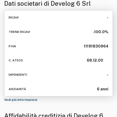
Dati societari di
Develog 6 Srl
-
RICAVI
-100.0%
TREND RICAVI
11191830964
P.IVA
68.12.00
C. ATECO
-
DIPENDENTI
6 anni
ANZIANITÁ
Vedi più informazioni
Affidabilità creditizia di
Develog 6