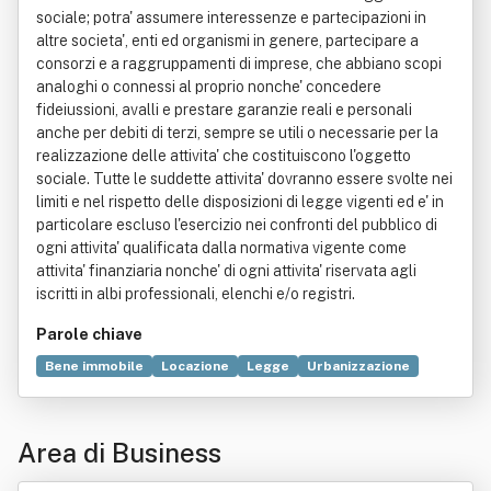
sociale; potra' assumere interessenze e partecipazioni in
altre societa', enti ed organismi in genere, partecipare a
consorzi e a raggruppamenti di imprese, che abbiano scopi
analoghi o connessi al proprio nonche' concedere
fideiussioni, avalli e prestare garanzie reali e personali
anche per debiti di terzi, sempre se utili o necessarie per la
realizzazione delle attivita' che costituiscono l'oggetto
sociale. Tutte le suddette attivita' dovranno essere svolte nei
limiti e nel rispetto delle disposizioni di legge vigenti ed e' in
particolare escluso l'esercizio nei confronti del pubblico di
ogni attivita' qualificata dalla normativa vigente come
attivita' finanziaria nonche' di ogni attivita' riservata agli
iscritti in albi professionali, elenchi e/o registri.
Parole chiave
Bene immobile
Locazione
Legge
Urbanizzazione
Commercio
Consorzio
Distribuzione commerciale
Industria
Manutenzione
Merce
Ordine professionale
Area di Business