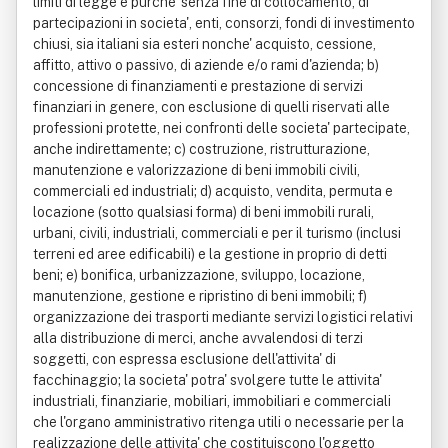
limiti di legge e purche' senza fine di collocamento, di
partecipazioni in societa', enti, consorzi, fondi di investimento
chiusi, sia italiani sia esteri nonche' acquisto, cessione,
affitto, attivo o passivo, di aziende e/o rami d'azienda; b)
concessione di finanziamenti e prestazione di servizi
finanziari in genere, con esclusione di quelli riservati alle
professioni protette, nei confronti delle societa' partecipate,
anche indirettamente; c) costruzione, ristrutturazione,
manutenzione e valorizzazione di beni immobili civili,
commerciali ed industriali; d) acquisto, vendita, permuta e
locazione (sotto qualsiasi forma) di beni immobili rurali,
urbani, civili, industriali, commerciali e per il turismo (inclusi
terreni ed aree edificabili) e la gestione in proprio di detti
beni; e) bonifica, urbanizzazione, sviluppo, locazione,
manutenzione, gestione e ripristino di beni immobili; f)
organizzazione dei trasporti mediante servizi logistici relativi
alla distribuzione di merci, anche avvalendosi di terzi
soggetti, con espressa esclusione dell'attivita' di
facchinaggio; la societa' potra' svolgere tutte le attivita'
industriali, finanziarie, mobiliari, immobiliari e commerciali
che l'organo amministrativo ritenga utili o necessarie per la
realizzazione delle attivita' che costituiscono l'oggetto