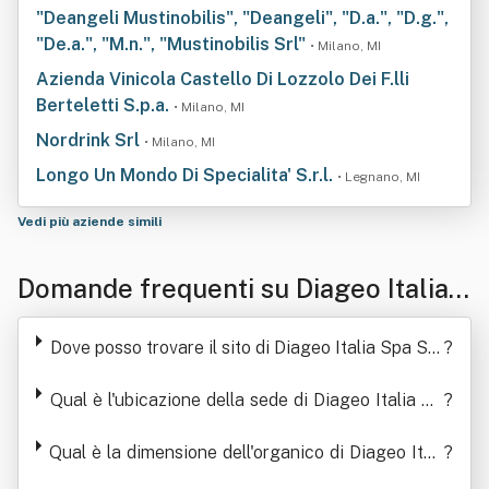
"Deangeli Mustinobilis", "Deangeli", "D.a.", "D.g.",
"De.a.", "M.n.", "Mustinobilis Srl"
• Milano, MI
Azienda Vinicola Castello Di Lozzolo Dei F.lli
Berteletti S.p.a.
• Milano, MI
Nordrink Srl
• Milano, MI
Longo Un Mondo Di Specialita' S.r.l.
• Legnano, MI
Vedi più aziende simili
Domande frequenti su Diageo Italia
Spa Siglabile Diageo It. Spa O D.i. Sp
Dove posso trovare il sito di Diageo Italia Spa Sig
?
a
labile Diageo It. Spa O D.i. Spa
Qual è l'ubicazione della sede di Diageo Italia Sp
?
a Siglabile Diageo It. Spa O D.i. Spa
Qual è la dimensione dell'organico di Diageo Itali
?
a Spa Siglabile Diageo It. Spa O D.i. Spa