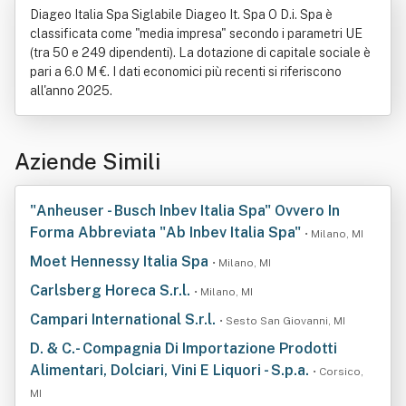
Diageo Italia Spa Siglabile Diageo It. Spa O D.i. Spa è
classificata come "media impresa" secondo i parametri UE
(tra 50 e 249 dipendenti). La dotazione di capitale sociale è
pari a 6.0 M €. I dati economici più recenti si riferiscono
all'anno 2025.
Aziende Simili
"Anheuser - Busch Inbev Italia Spa" Ovvero In
Forma Abbreviata "Ab Inbev Italia Spa"
• Milano, MI
Moet Hennessy Italia Spa
• Milano, MI
Carlsberg Horeca S.r.l.
• Milano, MI
Campari International S.r.l.
• Sesto San Giovanni, MI
D. & C.- Compagnia Di Importazione Prodotti
Alimentari, Dolciari, Vini E Liquori - S.p.a.
• Corsico,
MI