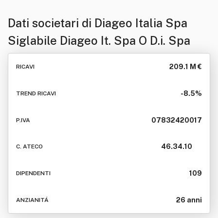
Dati societari di
Diageo Italia Spa
Siglabile Diageo It. Spa O D.i. Spa
209.1 M €
RICAVI
-8.5%
TREND RICAVI
07832420017
P.IVA
46.34.10
C. ATECO
109
DIPENDENTI
26 anni
ANZIANITÁ