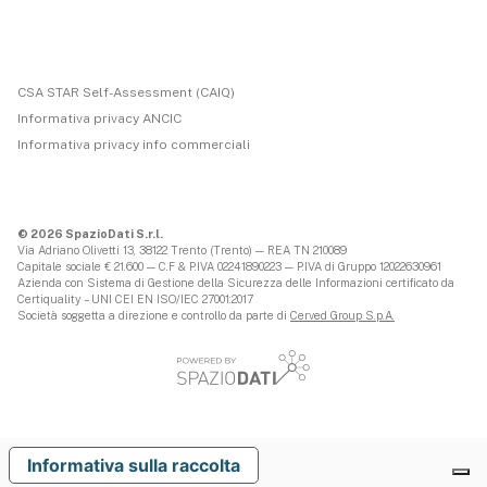
CSA STAR Self-Assessment (CAIQ)
Informativa privacy ANCIC
Informativa privacy info commerciali
© 2026 SpazioDati S.r.l.
Via Adriano Olivetti 13, 38122 Trento (Trento) — REA TN 210089
Capitale sociale € 21.600 — C.F & P.IVA 02241890223 — P.IVA di Gruppo 12022630961
Azienda con Sistema di Gestione della Sicurezza delle Informazioni certificato da
Certiquality – UNI CEI EN ISO/IEC 27001:2017
Società soggetta a direzione e controllo da parte di
Cerved Group S.p.A.
Informativa sulla raccolta