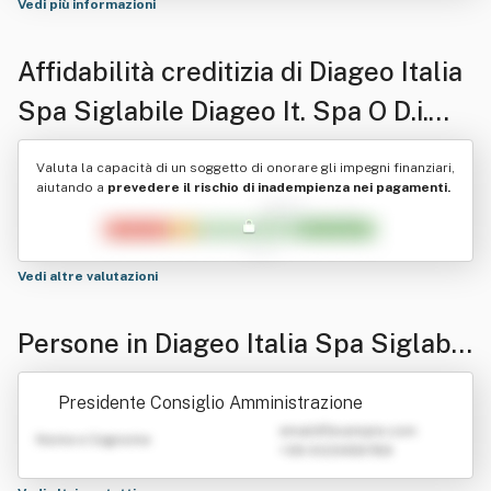
Vedi più informazioni
Affidabilità creditizia di
Diageo Italia
Spa Siglabile Diageo It. Spa O D.i.
Spa
Valuta la capacità di un soggetto di onorare gli impegni finanziari,
aiutando a
prevedere il rischio di inadempienza nei pagamenti.
Vedi altre valutazioni
Persone in Diageo Italia Spa Siglabil
e Diageo It. Spa O D.i. Spa
Presidente Consiglio Amministrazione
emailATexample.com
Nome e Cognome
+39 0123456789