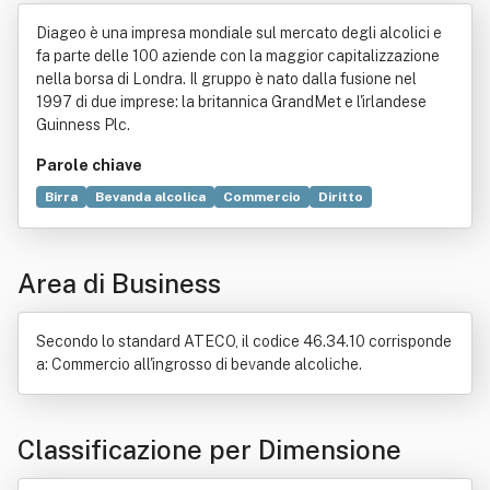
abile Diageo It. Spa O D.i. Spa
Diageo è una impresa mondiale sul mercato degli alcolici e
fa parte delle 100 aziende con la maggior capitalizzazione
nella borsa di Londra. Il gruppo è nato dalla fusione nel
1997 di due imprese: la britannica GrandMet e l'irlandese
Guinness Plc.
Parole chiave
Birra
Bevanda alcolica
Commercio
Diritto
Capitalizzazione
Vino
Edilizia
Whisky
Sostenibilità
Acquavite
Negozio
Spezie
Bevanda
Servizio
Area di Business
Ready to drink
Legge
Scienza
Abbigliamento
Attrezzo
Brevetto
Know-how
Ristorante
Spillatura
Tecnologia
Secondo lo standard ATECO, il codice 46.34.10 corrisponde
a: Commercio all'ingrosso di bevande alcoliche.
Classificazione per Dimensione