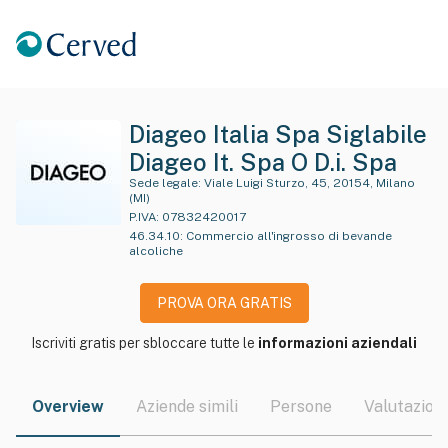
Diageo Italia Spa Siglabile
Diageo It. Spa O D.i. Spa
Sede legale:
Viale Luigi Sturzo, 45, 20154, Milano
(MI)
P.IVA:
07832420017
46.34.10
:
Commercio all'ingrosso di bevande
alcoliche
PROVA ORA GRATIS
Iscriviti gratis per sbloccare tutte le
informazioni aziendali
Overview
Aziende simili
Persone
Valutazioni