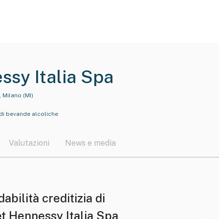
sy Italia Spa
 Milano (MI)
di bevande alcoliche
Valutazioni
News e media
dabilità creditizia di
t Hennessy Italia Spa