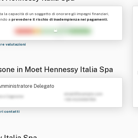
ta la capacità di un soggetto di onorare gli impegni finanziari,
ando a
prevedere il rischio di inadempienza nei pagamenti.
tre valutazioni
sone in Moet Hennessy Italia Spa
mministratore Delegato
emailATexample.com
e e Cognome
+39 0123456789
tri contatti
 Italia Spa