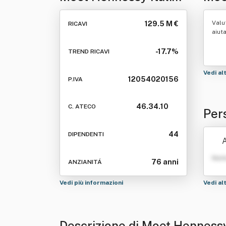
Spa
Valu
129.5 M €
RICAVI
aiut
-17.7%
TREND RICAVI
Vedi al
12054020156
P.IVA
46.34.10
C. ATECO
Per
44
DIPENDENTI
A
Nom
76 anni
ANZIANITÁ
Vedi più informazioni
Vedi al
Descrizione di Moet Hennessy