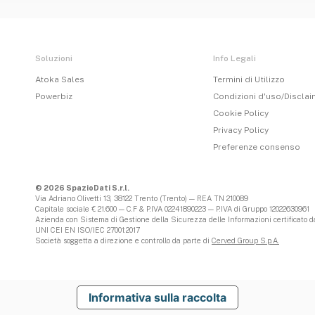
Soluzioni
Info Legali
Atoka Sales
Termini di Utilizzo
Powerbiz
Condizioni d'uso/Discla
Cookie Policy
Privacy Policy
Preferenze consenso
© 2026 SpazioDati S.r.l.
Via Adriano Olivetti 13, 38122 Trento (Trento) — REA TN 210089
Capitale sociale € 21.600 — C.F & P.IVA 02241890223 — P.IVA di Gruppo 12022630961
Azienda con Sistema di Gestione della Sicurezza delle Informazioni certificato da
UNI CEI EN ISO/IEC 27001:2017
Società soggetta a direzione e controllo da parte di
Cerved Group S.p.A.
Informativa sulla raccolta