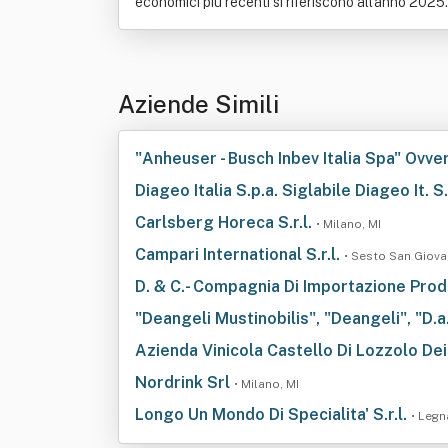
economici più recenti si riferiscono all'anno 2025.
Aziende Simili
"Anheuser - Busch Inbev Italia Spa" Ovve
Diageo Italia S.p.a. Siglabile Diageo It. S.
Carlsberg Horeca S.r.l.
• Milano, MI
Campari International S.r.l.
• Sesto San Giova
D. & C.- Compagnia Di Importazione Prodott
"Deangeli Mustinobilis", "Deangeli", "D.a."
Azienda Vinicola Castello Di Lozzolo Dei F
Nordrink Srl
• Milano, MI
Longo Un Mondo Di Specialita' S.r.l.
• Legn