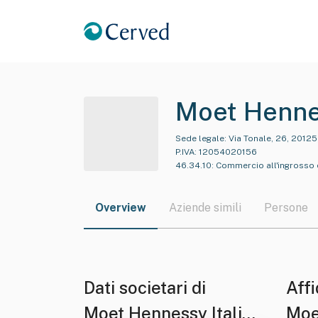
Moet Hennes
Sede legale:
Via Tonale, 26, 20125,
P.IVA:
12054020156
46.34.10
:
Commercio all'ingrosso 
Overview
Aziende simili
Persone
Dati societari di
Affi
Moet Hennessy Italia
Moe