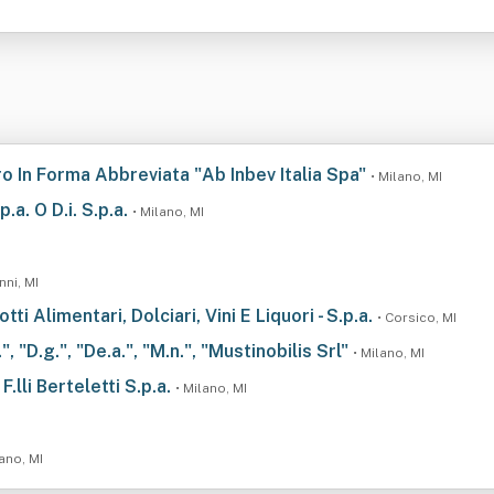
ro In Forma Abbreviata "Ab Inbev Italia Spa"
• Milano, MI
p.a. O D.i. S.p.a.
• Milano, MI
nni, MI
i Alimentari, Dolciari, Vini E Liquori - S.p.a.
• Corsico, MI
, "D.g.", "De.a.", "M.n.", "Mustinobilis Srl"
• Milano, MI
.lli Berteletti S.p.a.
• Milano, MI
ano, MI