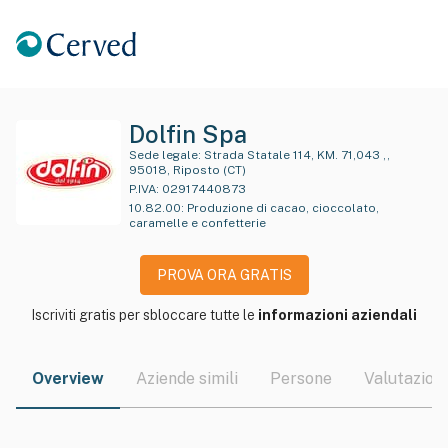
Dolfin Spa
Sede legale:
Strada Statale 114, KM. 71,043 ,,
95018, Riposto (CT)
P.IVA:
02917440873
10.82.00
:
Produzione di cacao, cioccolato,
caramelle e confetterie
PROVA ORA GRATIS
Iscriviti gratis per sbloccare tutte le
informazioni aziendali
Overview
Aziende simili
Persone
Valutazioni