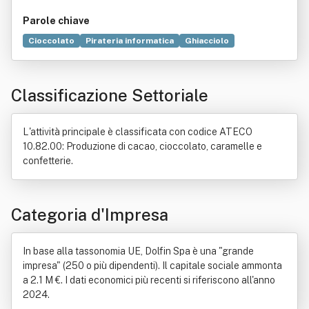
Parole chiave
Cioccolato
Pirateria informatica
Ghiacciolo
Siete pronti?
Gusto
Fragole
Alimento
Periodico
Scuola
Pinguini
Tecnologia
Campagna
Edicola
Classificazione Settoriale
Industria alimentare
Vista
Banane
Latte
Rete
Commercio
Marketing
Uova
Frutta
Online
Statistica
Informazione
Pagina web
Produzione
L'attività principale è classificata con codice ATECO
Pasqua
Server
Banner
Distribuzione commerciale
10.82.00: Produzione di cacao, cioccolato, caramelle e
Sito web
Elettronica
Bene immobile
Industria
confetterie.
Locazione
Norma giuridica
Categoria d'Impresa
In base alla tassonomia UE, Dolfin Spa è una "grande
impresa" (250 o più dipendenti). Il capitale sociale ammonta
a 2.1 M €. I dati economici più recenti si riferiscono all'anno
2024.