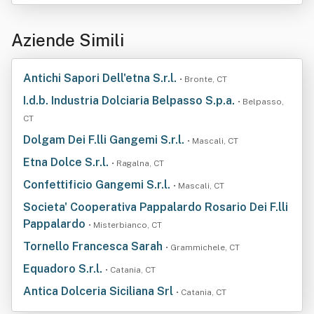
Aziende Simili
Antichi Sapori Dell'etna S.r.l.
• Bronte, CT
I.d.b. Industria Dolciaria Belpasso S.p.a.
• Belpasso,
CT
Dolgam Dei F.lli Gangemi S.r.l.
• Mascali, CT
Etna Dolce S.r.l.
• Ragalna, CT
Confettificio Gangemi S.r.l.
• Mascali, CT
Societa' Cooperativa Pappalardo Rosario Dei F.lli
Pappalardo
• Misterbianco, CT
Tornello Francesca Sarah
• Grammichele, CT
Equadoro S.r.l.
• Catania, CT
Antica Dolceria Siciliana Srl
• Catania, CT