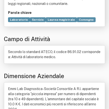
leggi regionali, nazionali o comunitarie.
Parole chiave
Laboratorio
Servizio
Laurea magistrale
Convegno
Ricerca scientifica
Commercio
Biologia
Biologia molecolare
Chimica
Genetica
Campo di Attività
Legge regionale
Medicina
Monitoraggio
Organizzazione
Secondo lo standard ATECO, il codice 86.91.02 corrisponde
a: Attività di laboratorio medico.
Dimensione Aziendale
Emmi Lab Diagnostica - Società Consortile A R.l. appartiene
alla categoria "piccola impresa" per numero di dipendenti
(tra 10 e 49 dipendenti). L'ammontare del capitale sociale è
10.0 K €. I dati economici più recenti si riferiscono all'anno