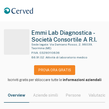
Emmi Lab Diagnostica -
Società Consortile A R.l.
Sede legale:
Via Damiano Rosso, 2, 98039,
Taormina (ME)
P.IVA:
03290110836
86.91.02
:
Attività di laboratorio medico
PROVA ORA GRATIS
Iscriviti gratis per sbloccare tutte le
informazioni aziendali
Overview
Aziende simili
Persone
Valutazioni