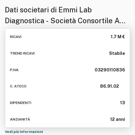
Dati societari di
Emmi Lab
Diagnostica - Società Consortile A
R.l.
1.7 M €
RICAVI
Stabile
TREND RICAVI
03290110836
P.IVA
86.91.02
C. ATECO
13
DIPENDENTI
12 anni
ANZIANITÁ
Vedi più informazioni