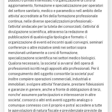
pubblici o privati interessati; - l organizzazione di corsi di
aggiornamento, formazione e specializzazione per operatori
del settore sanitario, medico e paramedico nell ambito delle
attivita' accreditate ai fini della formazione professionale
continua, nelle diverse specializzazioni professionali; -
l'attivita' sindacale per la tutela dei consorziati; - l'attivita' di
divulgazione scientifica, attraverso la redazione di
pubblicazioni di qualsivoglia tipologia e formato; - l
organizzazione di eventi ed incontri quali convegni, seminari
conferenze o altre iniziative simili nei settori sopra
menzionati unitamente a corsi di formazione,
specializzazione scientifica nei settori medico biologici.
Qualora necessario, la societa' si avvarra' dell opera di
professionisti iscritti negli appositi albi professionali. Per il
conseguimento dell oggetto consortile la societa' puo'
inoltre compiere operazioni commerciali, industriali e
immobiliari, svolgere attivita' finanziarie, prestare fideiussioni
e garanzie in genere, anche a fronte di obbligazioni di terzi,
nonche' assumere partecipazioni e interessenze in altre
societa', consorzi o altri enti aventi oggetto analogo o
comunque connesso con il proprio e potra' accedere a tutte
le agevolazioni di natura fiscale e previdenziale previste da