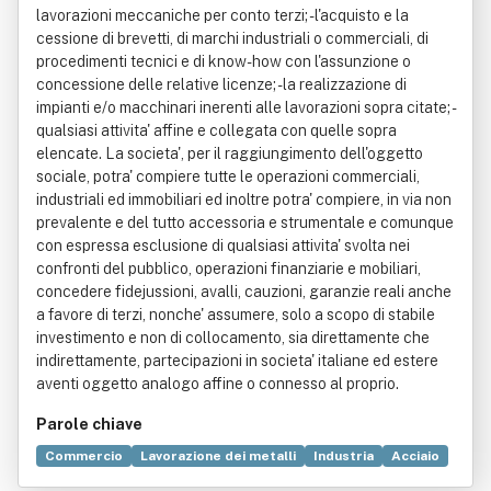
lavorazioni meccaniche per conto terzi; - l'acquisto e la
cessione di brevetti, di marchi industriali o commerciali, di
procedimenti tecnici e di know-how con l'assunzione o
concessione delle relative licenze; - la realizzazione di
impianti e/o macchinari inerenti alle lavorazioni sopra citate; -
qualsiasi attivita' affine e collegata con quelle sopra
elencate. La societa', per il raggiungimento dell'oggetto
sociale, potra' compiere tutte le operazioni commerciali,
industriali ed immobiliari ed inoltre potra' compiere, in via non
prevalente e del tutto accessoria e strumentale e comunque
con espressa esclusione di qualsiasi attivita' svolta nei
confronti del pubblico, operazioni finanziarie e mobiliari,
concedere fidejussioni, avalli, cauzioni, garanzie reali anche
a favore di terzi, nonche' assumere, solo a scopo di stabile
investimento e non di collocamento, sia direttamente che
indirettamente, partecipazioni in societa' italiane ed estere
aventi oggetto analogo affine o connesso al proprio.
Parole chiave
Commercio
Lavorazione dei metalli
Industria
Acciaio
Bene immobile
Brevetto
Flangia
Know-how