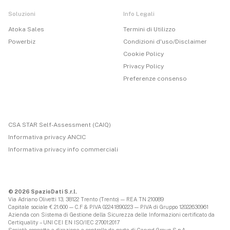
Soluzioni
Info Legali
Atoka Sales
Termini di Utilizzo
Powerbiz
Condizioni d'uso/Disclaimer
Cookie Policy
Privacy Policy
Preferenze consenso
CSA STAR Self-Assessment (CAIQ)
Informativa privacy ANCIC
Informativa privacy info commerciali
© 2026 SpazioDati S.r.l.
Via Adriano Olivetti 13, 38122 Trento (Trento) — REA TN 210089
Capitale sociale € 21.600 — C.F & P.IVA 02241890223 — P.IVA di Gruppo 12022630961
Azienda con Sistema di Gestione della Sicurezza delle Informazioni certificato da
Certiquality – UNI CEI EN ISO/IEC 27001:2017