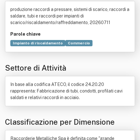
e Spa
produzione raccordi a pressare, sistemi di scarico, raccordi a
saldare, tubi e raccordi per impianti di
scarico/riscaldamento/raffreddamento, 20260711
Parole chiave
Impianto di riscaldamento
Commercio
Impianto di scarico
Impianto di raffreddamento
Capitale sociale
Bene immobile
Ceramica
Settore di Attività
Distribuzione commerciale
Industria
Investimento
Metallo
Produzione
In base alla codifica ATECO, il codice 24.20.20
rappresenta: Fabbricazione di tubi, condotti, profilati cavi
saldati e relativi raccordi in acciaio.
Classificazione per Dimensione
Raccorderie Metalliche Spa è definita come "grande