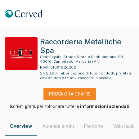
Raccorderie Metalliche
Spa
Sede legale:
Strada Statale Sabbionetana, 59,
46010, Campitello, Marcaria (MN)
P.IVA:
01591820202
24.20.20
:
Fabbricazione di tubi, condotti, profilati
cavi saldati e relativi raccordi in acciaio
PROVA ORA GRATIS
Iscriviti gratis per sbloccare tutte le
informazioni aziendali
Overview
Aziende simili
Persone
Valutazioni