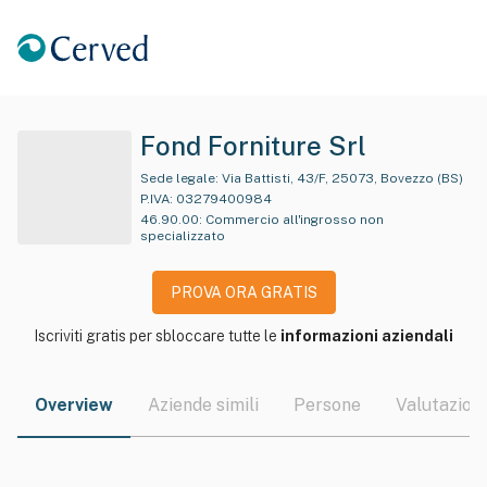
Fond Forniture Srl
Sede legale:
Via Battisti, 43/F, 25073, Bovezzo (BS)
P.IVA:
03279400984
46.90.00
:
Commercio all'ingrosso non
specializzato
PROVA ORA GRATIS
Iscriviti gratis per sbloccare tutte le
informazioni aziendali
Overview
Aziende simili
Persone
Valutazioni