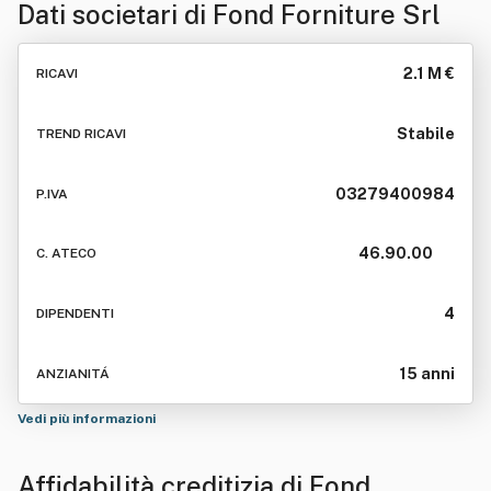
Dati societari di
Fond Forniture Srl
2.1 M €
RICAVI
Stabile
TREND RICAVI
03279400984
P.IVA
46.90.00
C. ATECO
4
DIPENDENTI
15 anni
ANZIANITÁ
Vedi più informazioni
Affidabilità creditizia di
Fond