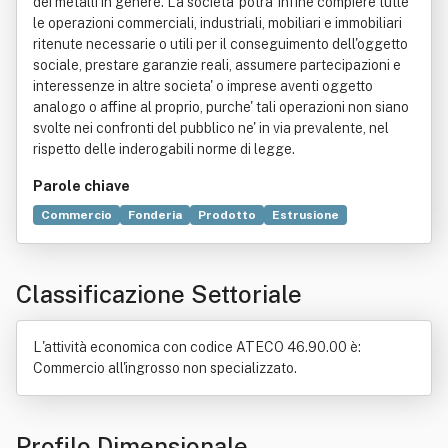
dei metalli in genere. La societa' potra' infine compiere tutte
le operazioni commerciali, industriali, mobiliari e immobiliari
ritenute necessarie o utili per il conseguimento dell'oggetto
sociale, prestare garanzie reali, assumere partecipazioni e
interessenze in altre societa' o imprese aventi oggetto
analogo o affine al proprio, purche' tali operazioni non siano
svolte nei confronti del pubblico ne' in via prevalente, nel
rispetto delle inderogabili norme di legge.
Parole chiave
Commercio
Fonderia
Prodotto
Estrusione
Alluminio
Norma giuridica
Stampaggio
Bene immobile
Pressofusione
Industria
Metallo
Legge
Classificazione Settoriale
L'attività economica con codice ATECO 46.90.00 è:
Commercio all'ingrosso non specializzato.
Profilo Dimensionale