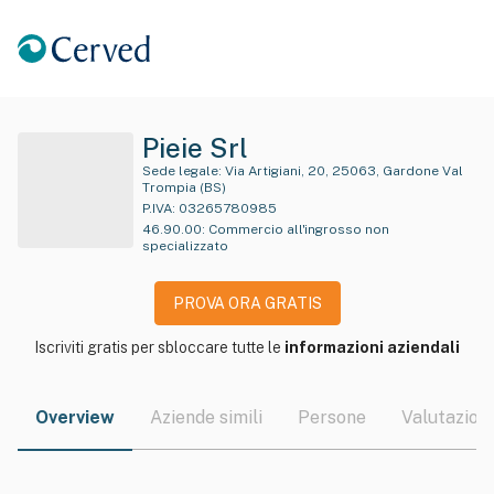
Pieie Srl
Sede legale:
Via Artigiani, 20, 25063, Gardone Val
Trompia (BS)
P.IVA:
03265780985
46.90.00
:
Commercio all'ingrosso non
specializzato
PROVA ORA GRATIS
Iscriviti gratis per sbloccare tutte le
informazioni aziendali
Overview
Aziende simili
Persone
Valutazioni