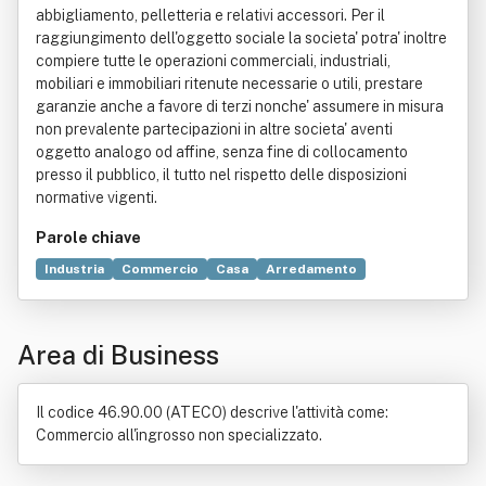
abbigliamento, pelletteria e relativi accessori. Per il
raggiungimento dell'oggetto sociale la societa' potra' inoltre
compiere tutte le operazioni commerciali, industriali,
mobiliari e immobiliari ritenute necessarie o utili, prestare
garanzie anche a favore di terzi nonche' assumere in misura
non prevalente partecipazioni in altre societa' aventi
oggetto analogo od affine, senza fine di collocamento
presso il pubblico, il tutto nel rispetto delle disposizioni
normative vigenti.
Parole chiave
Industria
Commercio
Casa
Arredamento
Abbigliamento
Edilizia
Arma
Artigianato
Commercio internazionale
Concia
Negozio
Area di Business
Prodotto (economia)
Il codice 46.90.00 (ATECO) descrive l'attività come:
Commercio all'ingrosso non specializzato.