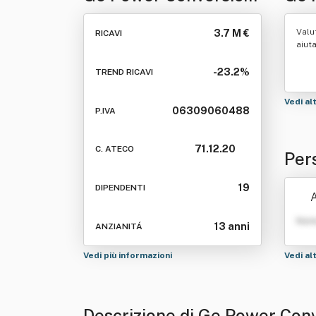
Italy Srl
Valu
3.7 M €
RICAVI
aiut
-23.2%
TREND RICAVI
Vedi al
06309060488
P.IVA
71.12.20
C. ATECO
Per
Srl
19
DIPENDENTI
A
Nom
13 anni
ANZIANITÁ
Vedi più informazioni
Vedi al
Descrizione di Ge Power Conv