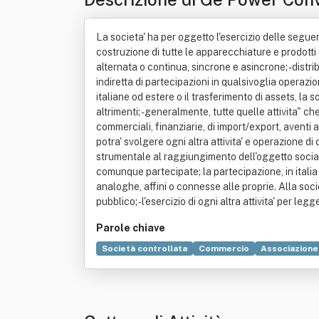
La societa' ha per oggetto l'esercizio delle seguenti
costruzione di tutte le apparecchiature e prodotti
alternata o continua, sincrone e asincrone; - distribuz
indiretta di partecipazioni in qualsivoglia operazi
italiane od estere o il trasferimento di assets, la s
altrimenti; - generalmente, tutte quelle attivita" c
commerciali, finanziarie, di import/export, aventi 
potra' svolgere ogni altra attivita' e operazione di
strumentale al raggiungimento dell'oggetto sociale,
comunque partecipate; la partecipazione, in italia o
analoghe, affini o connesse alle proprie. Alla societ
pubblico; - l'esercizio di ogni altra attivita' per le
Parole chiave
Società controllata
Commercio
Associazione 
Macchina
Nazionale di calcio dell'Italia
Prodot