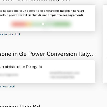
ta la capacità di un soggetto di onorare gli impegni finanziari,
ando a
prevedere il rischio di inadempienza nei pagamenti.
tre valutazioni
sone in Ge Power Conversion Italy
mministratore Delegato
emailATexample.com
e e Cognome
+39 0123456789
tri contatti
ersion Italy Srl