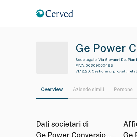
Ge Power Co
Sede legale:
Via Giovanni Del Pian 
P.IVA:
06309060488
71.12.20
:
Gestione di progetti relat
Overview
Aziende simili
Persone
Dati societari di
Affi
Ge Power Conversion
Ge 