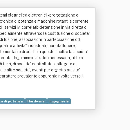
emi elettrici ed elettronici; - progettazione e
ttronica di potenza e macchine rotanti a corrente
 servizi ivi correlati; - detenzione in via diretta o
specialmente attraverso la costituzione di societa"
ni di fusione, associazioni in partecipazione od
li le attivita" industriali, manufatturiere,
mentari o di ausilio a queste. Inoltre la societa'
itenuta dagli amministratori necessaria, utile o
terzi, di societa' controllate, collegate o
e altre societa', aventi per oggetto attivita'
 carattere prevalente oppure sia rivolta verso il
ca di potenza
Hardware
Ingegneria