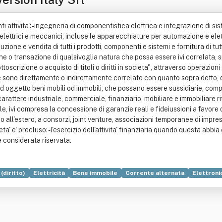
 attivita': - ingegneria di componentistica elettrica e integrazione di sist
 elettrici e meccanici, incluse le apparecchiature per automazione e ele
ione e vendita di tutti i prodotti, componenti e sistemi e fornitura di tutti i
one o transazione di qualsivoglia natura che possa essere ivi correlata, 
ottoscrizione o acquisto di titoli o diritti in societa", attraverso operazio
he sono direttamente o indirettamente correlate con quanto sopra detto, qua
ad oggetto beni mobili od immobili, che possano essere sussidiarie, comple
 carattere industriale, commerciale, finanziario, mobiliare e immobiliare r
 ivi compresa la concessione di garanzie reali e fideiussioni a favore di 
 all'estero, a consorzi, joint venture, associazioni temporanee di impresa 
a' e' precluso: - l'esercizio dell'attivita' finanziaria quando questa abbia
gge considerata riservata.
(diritto)
Elettricità
Bene immobile
Corrente alternata
Elettroni
to (economia)