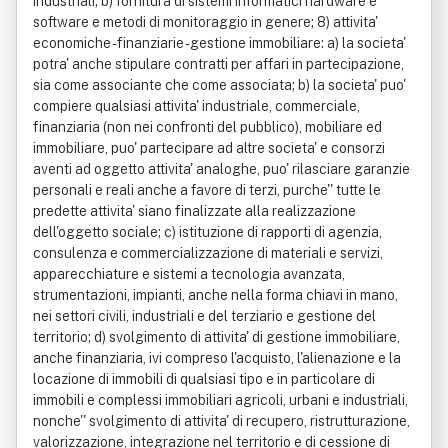
industriali; b) fornitura di sistemi informatici hardware e
software e metodi di monitoraggio in genere; 8) attivita'
economiche - finanziarie - gestione immobiliare: a) la societa'
potra' anche stipulare contratti per affari in partecipazione,
sia come associante che come associata; b) la societa' puo'
compiere qualsiasi attivita' industriale, commerciale,
finanziaria (non nei confronti del pubblico), mobiliare ed
immobiliare, puo' partecipare ad altre societa' e consorzi
aventi ad oggetto attivita' analoghe, puo' rilasciare garanzie
personali e reali anche a favore di terzi, purche'' tutte le
predette attivita' siano finalizzate alla realizzazione
dell'oggetto sociale; c) istituzione di rapporti di agenzia,
consulenza e commercializzazione di materiali e servizi,
apparecchiature e sistemi a tecnologia avanzata,
strumentazioni, impianti, anche nella forma chiavi in mano,
nei settori civili, industriali e del terziario e gestione del
territorio; d) svolgimento di attivita' di gestione immobiliare,
anche finanziaria, ivi compreso l'acquisto, l'alienazione e la
locazione di immobili di qualsiasi tipo e in particolare di
immobili e complessi immobiliari agricoli, urbani e industriali,
nonche'' svolgimento di attivita' di recupero, ristrutturazione,
valorizzazione, integrazione nel territorio e di cessione di