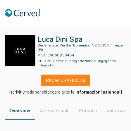
Luca Dini Spa
Sede legale:
Via San Domenico, 57, 50133, Firenze
(FI)
P.IVA:
06868860484
71.12.20
:
Servizi di progettazione di ingegneria
integrata
PROVA ORA GRATIS
Iscriviti gratis per sbloccare tutte le
informazioni aziendali
Overview
Aziende simili
Persone
Valutazioni