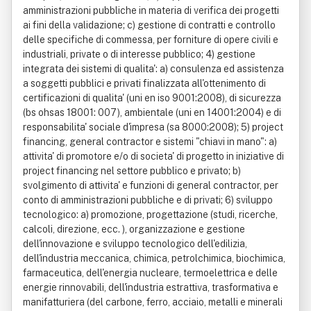
amministrazioni pubbliche in materia di verifica dei progetti
ai fini della validazione; c) gestione di contratti e controllo
delle specifiche di commessa, per forniture di opere civili e
industriali, private o di interesse pubblico; 4) gestione
integrata dei sistemi di qualita': a) consulenza ed assistenza
a soggetti pubblici e privati finalizzata all'ottenimento di
certificazioni di qualita' (uni en iso 9001:2008), di sicurezza
(bs ohsas 18001: 007), ambientale (uni en 14001:2004) e di
responsabilita' sociale d'impresa (sa 8000:2008); 5) project
financing, general contractor e sistemi "chiavi in mano": a)
attivita' di promotore e/o di societa' di progetto in iniziative di
project financing nel settore pubblico e privato; b)
svolgimento di attivita' e funzioni di general contractor, per
conto di amministrazioni pubbliche e di privati; 6) sviluppo
tecnologico: a) promozione, progettazione (studi, ricerche,
calcoli, direzione, ecc. ), organizzazione e gestione
dell'innovazione e sviluppo tecnologico dell'edilizia,
dell'industria meccanica, chimica, petrolchimica, biochimica,
farmaceutica, dell'energia nucleare, termoelettrica e delle
energie rinnovabili, dell'industria estrattiva, trasformativa e
manifatturiera (del carbone, ferro, acciaio, metalli e minerali