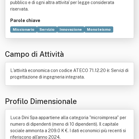
pubblico e di ogni altra attivita' per legge considerata
riservata.
Parole chiave
Missionario
Servizio
Innovazione
Monoteismo
Estetica
Industria
Spiriti
Architettura
Bene immobile
Consulenza
Ricerca scientifica
Campo di Attività
Ambiente (biologia)
Economia
Edilizia
Opere pubbliche
Progettazione
Sicurezza
Tecnologia
L'attività economica con codice ATECO 71.12.20 è: Servizi di
progettazione di ingegneria integrata.
Profilo Dimensionale
Luca Dini Spa appartiene alla categoria "microimpresa" per
numero di dipendenti (meno di 10 dipendenti). Il capitale
sociale ammonta a 209.0 K €. I dati economici più recenti si
riferiscono all'anno 2024.