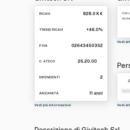
Valu
828.0 K €
RICAVI
aiut
+46.0%
TREND RICAVI
Vedi al
02643450352
P.IVA
26.20.00
C. ATECO
Pers
2
DIPENDENTI
A
Nom
11 anni
ANZIANITÁ
Vedi più informazioni
Vedi al
Descrizione di Givitech Srl