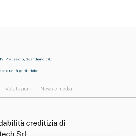
019, Pratissolo, Scandiano (RE)
er e unità periferiche
Valutazioni
News e media
dabilità creditizia di
tech Srl