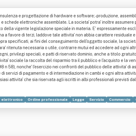
 consulenza e progettazione di hardware e software; - produzione, assembl
e schede elettroniche assemblate. La societa' potra' inoltre assumere pa
 della vigente legislazione speciale in materia. E' espressamente escluso 
ma a favore di terzi, laddove tale attivita' non abbia carattere residuale 
pra specificati, ai fini del conseguimento dell'oggetto sociale, la societa
 sara' ritenuta necessaria o utile, contrarre mutui ed accedere ad ogni alt
ni, privilegi speciali, e patti di riservato dominio, anche a titolo gratuit
ita' sociale la raccolta del risparmio tra il pubblico e l'acquisto e la ve
/1998 n 58), nonche' l'esercizio nei confronti del pubblico delle attivita' d
i servizi di pagamento e di intermediazione in cambi e ogni altra attivita' d
asi attivita' che sia riservata agli iscritti in albi professionali previsti d
elettronico
Ordine professionale
Legge
Servizio
Commercio