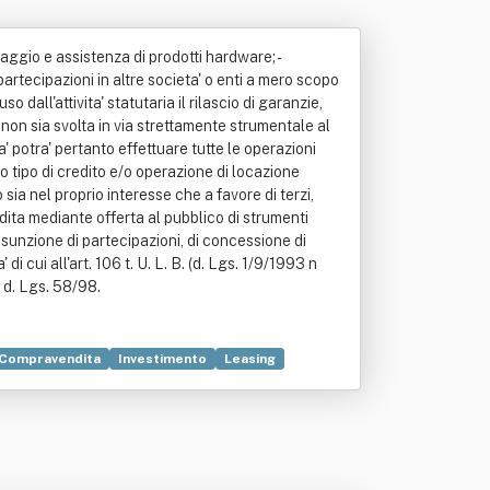
aggio e assistenza di prodotti hardware; -
rtecipazioni in altre societa' o enti a mero scopo
dall'attivita' statutaria il rilascio di garanzie,
e non sia svolta in via strettamente strumentale al
' potra' pertanto effettuare tutte le operazioni
ro tipo di credito e/o operazione di locazione
o sia nel proprio interesse che a favore di terzi,
ndita mediante offerta al pubblico di strumenti
i assunzione di partecipazioni, di concessione di
i cui all'art. 106 t. U. L. B. (d. Lgs. 1/9/1993 n
al d. Lgs. 58/98.
Compravendita
Investimento
Leasing