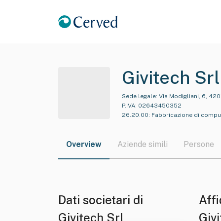
Givitech Srl
Sede legale:
Via Modigliani, 6, 42
P.IVA:
02643450352
26.20.00
:
Fabbricazione di comput
Overview
Aziende simili
Persone
Dati societari di
Affi
Givitech Srl
Givi