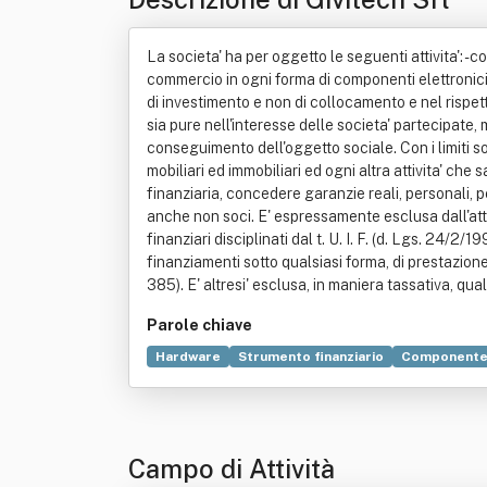
La societa' ha per oggetto le seguenti attivita': -
commercio in ogni forma di componenti elettronici 
di investimento e non di collocamento e nel rispetto
sia pure nell'interesse delle societa' partecipate, 
conseguimento dell'oggetto sociale. Con i limiti so
mobiliari ed immobiliari ed ogni altra attivita' che
finanziaria, concedere garanzie reali, personali, peg
anche non soci. E' espressamente esclusa dall'attiv
finanziari disciplinati dal t. U. I. F. (d. Lgs. 24/2
finanziamenti sotto qualsiasi forma, di prestazione d
385). E' altresi' esclusa, in maniera tassativa, qualsi
Parole chiave
Hardware
Strumento finanziario
Componente 
Pegno
Produzione
Tasso d'interesse
Campo di Attività