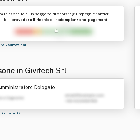
ta la capacità di un soggetto di onorare gli impegni finanziari,
ando a
prevedere il rischio di inadempienza nei pagamenti.
tre valutazioni
one in Givitech Srl
mministratore Delegato
emailATexample.com
e e Cognome
+39 0123456789
tri contatti