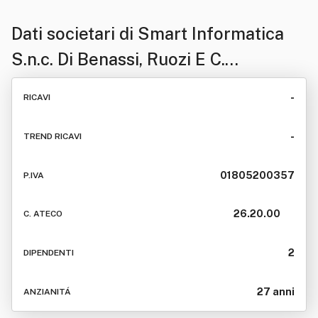
Dati societari di
Smart Informatica
S.n.c. Di Benassi, Ruozi E C.
Abbreviabile Ove Consentito In
-
RICAVI
Smart Informatica S.n.c.
-
TREND RICAVI
01805200357
P.IVA
26.20.00
C. ATECO
2
DIPENDENTI
27 anni
ANZIANITÁ