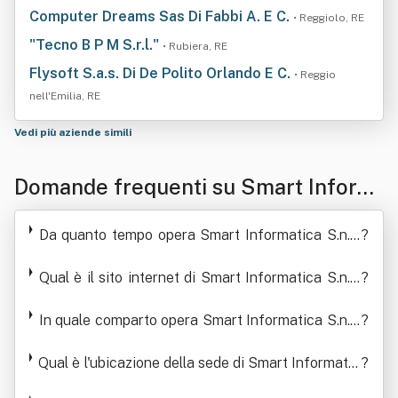
Computer Dreams Sas Di Fabbi A. E C.
• Reggiolo, RE
"Tecno B P M S.r.l."
• Rubiera, RE
Flysoft S.a.s. Di De Polito Orlando E C.
• Reggio
nell'Emilia, RE
Vedi più aziende simili
Domande frequenti su Smart Inform
atica S.n.c. Di Benassi, Ruozi E C. Abb
Da quanto tempo opera Smart Informatica S.n.c.
?
reviabile Ove Consentito In Smart Inf
Di Benassi, Ruozi E C. Abbreviabile Ove Consentit
o In Smart Informatica S.n.c.
Qual è il sito internet di Smart Informatica S.n.c.
?
ormatica S.n.c.
Di Benassi, Ruozi E C. Abbreviabile Ove Consentit
In quale comparto opera Smart Informatica S.n.c.
o In Smart Informatica S.n.c.
?
Di Benassi, Ruozi E C. Abbreviabile Ove Consentit
Qual è l'ubicazione della sede di Smart Informatic
o In Smart Informatica S.n.c.
?
a S.n.c. Di Benassi, Ruozi E C. Abbreviabile Ove C