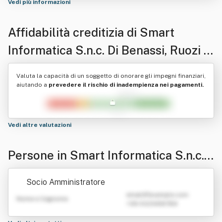
Vedi più informazioni
Affidabilità creditizia di
Smart
Informatica S.n.c. Di Benassi, Ruozi E
C. Abbreviabile Ove Consentito In
Valuta la capacità di un soggetto di onorare gli impegni finanziari,
Smart Informatica S.n.c.
aiutando a
prevedere il rischio di inadempienza nei pagamenti.
Vedi altre valutazioni
Persone in Smart Informatica S.n.c.
Di Benassi, Ruozi E C. Abbreviabile O
Socio Amministratore
ve Consentito In Smart Informatica
emailATexample.com
Nome e Cognome
+39 0123456789
S.n.c.