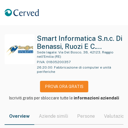
Smart Informatica S.n.c. Di
Benassi, Ruozi E C.
Abbreviabile Ove
Sede legale:
Via Del Bosco, 38, 42123, Reggio
nell'Emilia (RE)
Consentito In Smart
P.IVA:
01805200357
26.20.00
:
Fabbricazione di computer e unità
Informatica S.n.c.
periferiche
PROVA ORA GRATIS
Iscriviti gratis per sbloccare tutte le
informazioni aziendali
Overview
Aziende simili
Persone
Valutazioni