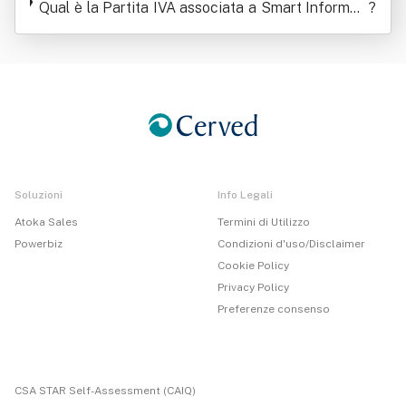
Qual è la Partita IVA associata a Smart Informati
onsentito In Smart Informatica S.n.c.
?
ca S.n.c. Di Benassi, Ruozi E C. Abbreviabile Ove
Consentito In Smart Informatica S.n.c.
Soluzioni
Info Legali
Atoka Sales
Termini di Utilizzo
Powerbiz
Condizioni d'uso/Disclaimer
Cookie Policy
Privacy Policy
Preferenze consenso
CSA STAR Self-Assessment (CAIQ)