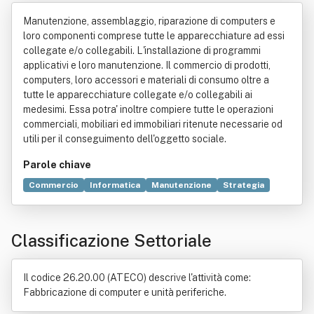
c. Di Benassi, Ruozi E C. Abbreviabile
Manutenzione, assemblaggio, riparazione di computers e
Ove Consentito In Smart Informatica
loro componenti comprese tutte le apparecchiature ad essi
collegate e/o collegabili. L'installazione di programmi
S.n.c.
applicativi e loro manutenzione. Il commercio di prodotti,
computers, loro accessori e materiali di consumo oltre a
tutte le apparecchiature collegate e/o collegabili ai
medesimi. Essa potra' inoltre compiere tutte le operazioni
commerciali, mobiliari ed immobiliari ritenute necessarie od
utili per il conseguimento dell'oggetto sociale.
Parole chiave
Commercio
Informatica
Manutenzione
Strategia
Innovazione
Prodotto (economia)
Fornitori
Tecnologia
Tecnica
Problem solving
Formazione
Classificazione Settoriale
Il codice 26.20.00 (ATECO) descrive l'attività come:
Fabbricazione di computer e unità periferiche.