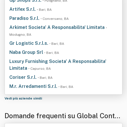
Gp Shops S.r.l.
• Putignano, BA
Artifex S.r.l.
• Bari, BA
Paradiso S.r.l.
• Conversano, BA
Arkimet Societa' A Responsabilita' Limitata
•
Modugno, BA
Gr Logistic S.r.l.s.
• Bari, BA
Naba Group Srl
• Bari, BA
Luxury Furnishing Societa' A Responsabilita'
Limitata
• Capurso, BA
Coriser S.r.l.
• Bari, BA
M.r. Arredamenti S.r.l.
• Bari, BA
Vedi più aziende simili
Domande frequenti su Global Contra
ct Srl