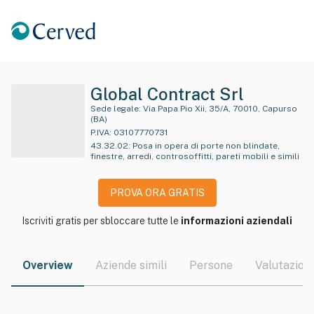
Global Contract Srl
Sede legale:
Via Papa Pio Xii, 35/A, 70010, Capurso
(BA)
P.IVA:
03107770731
43.32.02
:
Posa in opera di porte non blindate,
finestre, arredi, controsoffitti, pareti mobili e simili
PROVA ORA GRATIS
Iscriviti gratis per sbloccare tutte le
informazioni aziendali
Overview
Aziende simili
Persone
Valutazioni