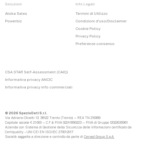
Soluzioni
Info Legali
Atoka Sales
Termini di Utilizzo
Powerbiz
Condizioni d'uso/Disclaimer
Cookie Policy
Privacy Policy
Preferenze consenso
CSA STAR Self-Assessment (CAIQ)
Informativa privacy ANCIC
Informativa privacy info commerciali
© 2026 SpazioDati S.r.l.
Via Adriano Olivetti 13, 38122 Trento (Trento) — REA TN 210089
Capitale sociale € 21.600 — C.F & P.IVA 02241890223 — P.IVA di Gruppo 12022630961
Azienda con Sistema di Gestione della Sicurezza delle Informazioni certificato da
Certiquality – UNI CEI EN ISO/IEC 27001:2017
Società soggetta a direzione e controllo da parte di
Cerved Group S.p.A.