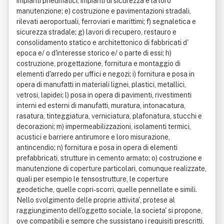
impianti pneumatici, impianti di sicurezza e la loro
manutenzione; e) costruzione e pavimentazioni stradali,
rilevati aeroportuali, ferroviari e marittimi; f) segnaletica e
sicurezza stradale; g) lavori di recupero, restauro e
consolidamento statico e architettonico di fabbricati d'
epoca e/ o d'interesse storico e/ o parte di essi; h)
costruzione, progettazione, fornitura e montaggio di
elementi d'arredo per uffici e negozi; i) fornitura e posa in
opera di manufatti in materiali lignei, plastici, metallici,
vetrosi, lapidei; l) posa in opera di pavimenti, rivestimenti
interni ed esterni di manufatti, muratura, intonacatura,
rasatura, tinteggiatura, verniciatura, plafonatura, stucchi e
decorazioni; m) impermeabilizzazioni, isolamenti termici,
acustici e barriere antirumore e loro misurazione,
antincendio; n) fornitura e posa in opera di elementi
prefabbricati, strutture in cemento armato; o) costruzione e
manutenzione di coperture particolari, comunque realizzate,
quali per esempio le tensostrutture, le coperture
geodetiche, quelle copri- scorri, quelle pennellate e simili.
Nello svolgimento delle proprie attivita', protese al
raggiungimento dell'oggetto sociale, la societa' si propone,
ove compatibili e sempre che sussistano i requisiti prescritti,