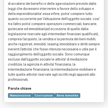
di avvalersi dei benefici e delle agevolazioni previste dalle
leggi che dovessero intervenire a favore dello sviluppo e
della imprenditorialita'- essa infine, potra' compiere tutto
quanto occorrente per l'attuazione dell'oggetto sociale, cosi'
tra l'altro potra' compiere operazioni commerciali, bancarie,
ipotecarie ed immobiliari(ad eccezione di quelle dalla
legislazione riservate agli intermediari finanziari qualificati),
compresi l'acquisto, la vendita e la permuta dei beni mobili,
anche registrati, immobili, leasing immobiliare e diritti sempre
inerenti l'attivita' che fosse ritenuta necessaria o utile per il
raggiungimento dell'oggetto sociale. Sono comunque
escluse dall'oggetto sociale le attivita' di mediazione
creditizia, la agenzia in attivita' finanziaria, la
intermediazione finanziaria, la intermediazione mobiliare e
tutte quelle attivita' riservate agli iscritti negli appositi albi
professionali.
Parole chiave
Manutenzione
Costruzione
Bene immobile
Fabbricato
Legge
Commercio
Calcestruzzo armato
Energia
Industria
Intermediario finanziario
Muratura