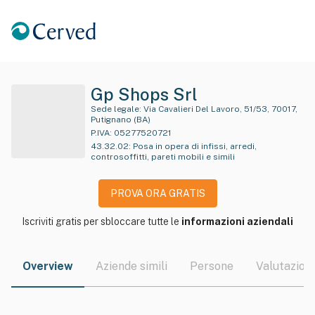
Gp Shops Srl
Sede legale:
Via Cavalieri Del Lavoro, 51/53, 70017,
Putignano (BA)
P.IVA:
05277520721
43.32.02
:
Posa in opera di infissi, arredi,
controsoffitti, pareti mobili e simili
PROVA ORA GRATIS
Iscriviti gratis per sbloccare tutte le
informazioni aziendali
Overview
Aziende simili
Persone
Valutazioni