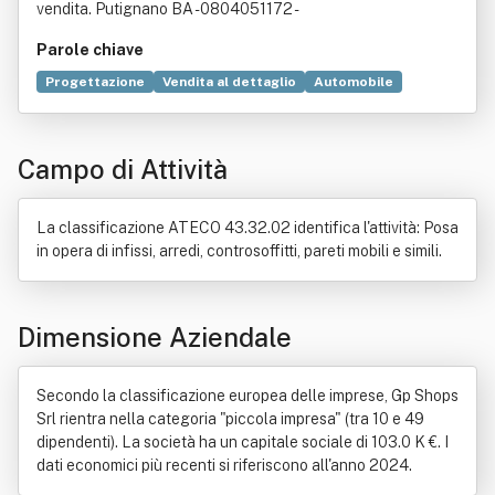
vendita. Putignano BA - 0804051172 -
Parole chiave
Progettazione
Vendita al dettaglio
Automobile
Materie prime
Ambiente
Commercio
Arredamento
Casa
Elettronica
Imballaggio
Industria
Italia
Campo di Attività
Legge
Servizio
Solaio
La classificazione ATECO 43.32.02 identifica l'attività: Posa
in opera di infissi, arredi, controsoffitti, pareti mobili e simili.
Dimensione Aziendale
Secondo la classificazione europea delle imprese, Gp Shops
Srl rientra nella categoria "piccola impresa" (tra 10 e 49
dipendenti). La società ha un capitale sociale di 103.0 K €. I
dati economici più recenti si riferiscono all'anno 2024.