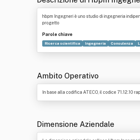
hbpm Ingegneri è uno studio di ingegneria indipen
progetto
Parole chiave
Ricerca scientifica
Ingegneria
Consulenza
L
Gestione dei rifiuti
Tecnologia
Commercio
Ambito Operativo
In base alla codifica ATECO, il codice 71.12.10 rap
Dimensione Aziendale