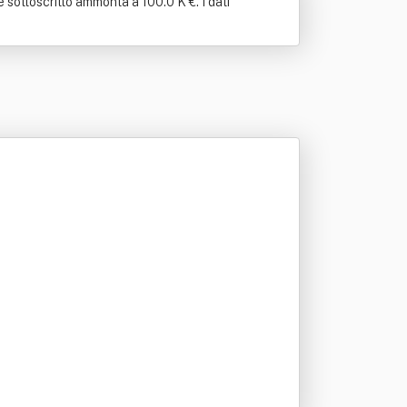
 sottoscritto ammonta a 100.0 K €. I dati