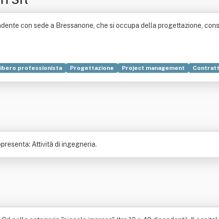
dente con sede a Bressanone, che si occupa della progettazione, consul
ibero professionista
Progettazione
Project management
Contratt
Decreto legislativo
Industria
Legge
Logistica
Mandato
Onere (
presenta: Attività di ingegneria.