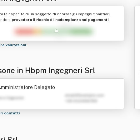
ta la capacità di un soggetto di onorare gli impegni finanziari,
ando a
prevedere il rischio di inadempienza nei pagamenti.
tre valutazioni
sone in Hbpm Ingegneri Srl
mministratore Delegato
emailATexample.com
e e Cognome
+39 0123456789
tri contatti
i Srl