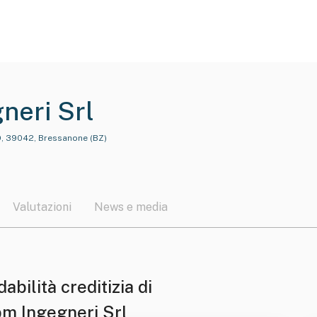
neri Srl
, 39042, Bressanone (BZ)
Valutazioni
News e media
dabilità creditizia di
m Ingegneri Srl