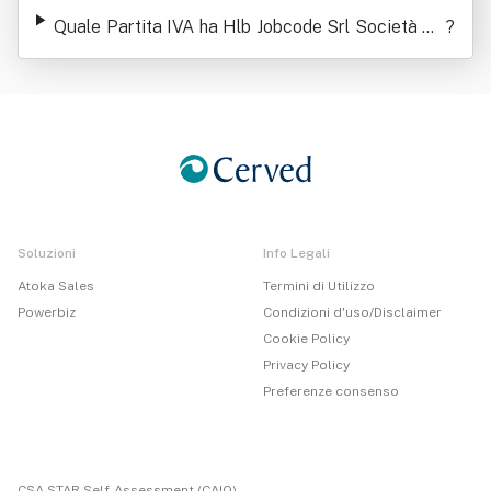
età Benefit
Quale Partita IVA ha Hlb Jobcode Srl Società Be
?
nefit
Soluzioni
Info Legali
Atoka Sales
Termini di Utilizzo
Powerbiz
Condizioni d'uso/Disclaimer
Cookie Policy
Privacy Policy
Preferenze consenso
CSA STAR Self-Assessment (CAIQ)