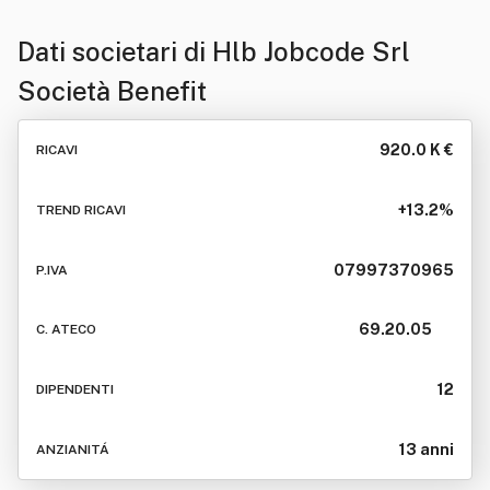
Dati societari di
Hlb Jobcode Srl
Società Benefit
920.0 K €
RICAVI
+13.2%
TREND RICAVI
07997370965
P.IVA
69.20.05
C. ATECO
12
DIPENDENTI
13 anni
ANZIANITÁ