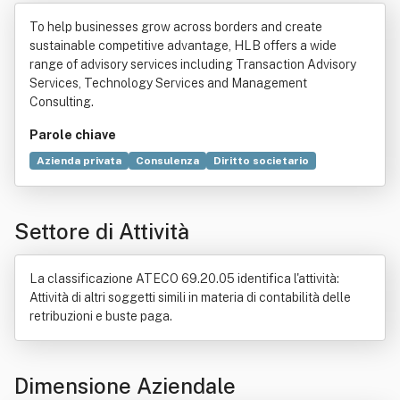
tà Benefit
To help businesses grow across borders and create
sustainable competitive advantage, HLB offers a wide
range of advisory services including Transaction Advisory
Services, Technology Services and Management
Consulting.
Parole chiave
Azienda privata
Consulenza
Diritto societario
Consulente finanziario
Servizio
Capacità di agire
Politica
Comune
Organizzazione
Ambiente (biologia)
Settore di Attività
Fondazione (ente)
Lavoratore
Organizzazione non a scopo di lucro
Retribuzione
Salute e sicurezza sul lavoro
Territorio
La classificazione ATECO 69.20.05 identifica l'attività:
Attività di altri soggetti simili in materia di contabilità delle
retribuzioni e buste paga.
Dimensione Aziendale