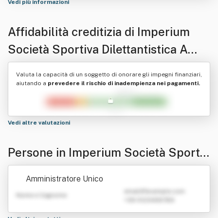
Vedi più informazioni
Affidabilità creditizia di
Imperium
Società Sportiva Dilettantistica A
Responsabilita' Limitata In Breve
Valuta la capacità di un soggetto di onorare gli impegni finanziari,
Imperium Ssd A R.l.
aiutando a
prevedere il rischio di inadempienza nei pagamenti.
Vedi altre valutazioni
Persone in Imperium Società Sportiv
a Dilettantistica A Responsabilita' Li
Amministratore Unico
mitata In Breve Imperium Ssd A R.l.
emailATexample.com
Nome e Cognome
+39 0123456789