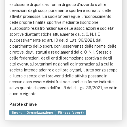
esclusione di qualsiasi forma di gioco d'azzardo o altre
deviazioni dagli scopi puramente sportivi e ricreativi delle
attivita' promosse. La societa' persegue il riconoscimento
delle proprie finalita' sportive mediante l'iscrizione
all'apposito registro nazionale delle associazioni e societa'
sportive dilettantistiche attualmente dal c. O. N. I. E
successivamente ex art. 10 del d. Lgs. 36/2021, dal
dipartimento dello sport, con l'osservanza delle norme, delle
direttive, degli statuti e regolamenti del c. O. N. I. Stesso e
delle federazioni, degli enti di promozione sportiva e degli
altri eventuali organismi nazionali ed internazionali a cui la
societa' intende aderire e dei loro organi, il tutto senza scopo
di lucro e senza che i pro- venti delle attivita' possano in
nessun caso essere divisi fra i soci anche in forme indirette,
salvo quanto disposto dall'art. 8 del d. Lgs. 36/2021, se ed in
quanto vigente.
Parole chiave
Sport
Organizzazione
Fitness (sport)
Comitato olimpico nazionale italiano
Idea
Ente di promozione sportiva
Calcio a 5
Dama