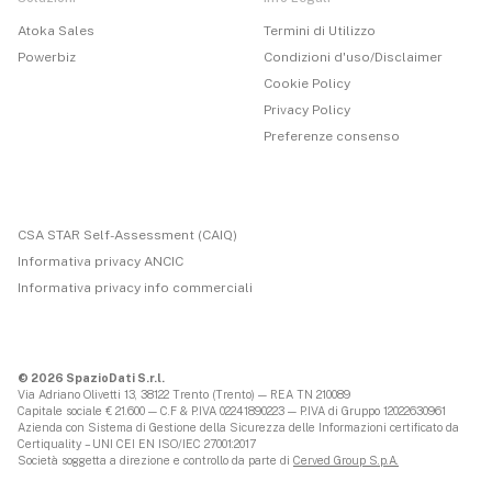
Atoka Sales
Termini di Utilizzo
Powerbiz
Condizioni d'uso/Disclaimer
Cookie Policy
Privacy Policy
Preferenze consenso
CSA STAR Self-Assessment (CAIQ)
Informativa privacy ANCIC
Informativa privacy info commerciali
© 2026 SpazioDati S.r.l.
Via Adriano Olivetti 13, 38122 Trento (Trento) — REA TN 210089
Capitale sociale € 21.600 — C.F & P.IVA 02241890223 — P.IVA di Gruppo 12022630961
Azienda con Sistema di Gestione della Sicurezza delle Informazioni certificato da
Certiquality – UNI CEI EN ISO/IEC 27001:2017
Società soggetta a direzione e controllo da parte di
Cerved Group S.p.A.