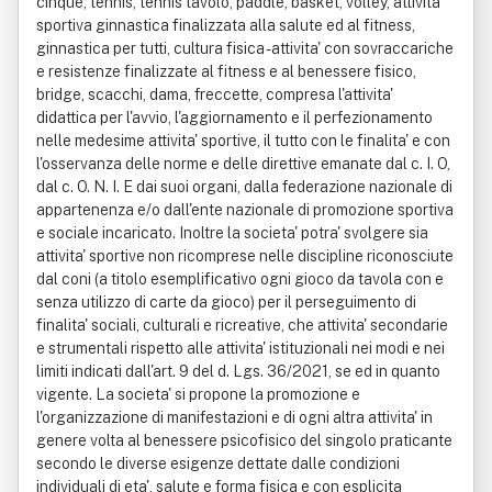
cinque, tennis, tennis tavolo, paddle, basket, volley, attivita'
sportiva ginnastica finalizzata alla salute ed al fitness,
ginnastica per tutti, cultura fisica - attivita' con sovraccariche
e resistenze finalizzate al fitness e al benessere fisico,
bridge, scacchi, dama, freccette, compresa l'attivita'
didattica per l'avvio, l'aggiornamento e il perfezionamento
nelle medesime attivita' sportive, il tutto con le finalita' e con
l'osservanza delle norme e delle direttive emanate dal c. I. O,
dal c. O. N. I. E dai suoi organi, dalla federazione nazionale di
appartenenza e/o dall'ente nazionale di promozione sportiva
e sociale incaricato. Inoltre la societa' potra' svolgere sia
attivita' sportive non ricomprese nelle discipline riconosciute
dal coni (a titolo esemplificativo ogni gioco da tavola con e
senza utilizzo di carte da gioco) per il perseguimento di
finalita' sociali, culturali e ricreative, che attivita' secondarie
e strumentali rispetto alle attivita' istituzionali nei modi e nei
limiti indicati dall'art. 9 del d. Lgs. 36/2021, se ed in quanto
vigente. La societa' si propone la promozione e
l'organizzazione di manifestazioni e di ogni altra attivita' in
genere volta al benessere psicofisico del singolo praticante
secondo le diverse esigenze dettate dalle condizioni
individuali di eta', salute e forma fisica e con esplicita