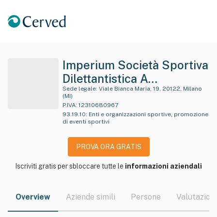
Imperium Società Sportiva
Dilettantistica A
Responsabilita' Limitata In
Sede legale:
Viale Bianca Maria, 19, 20122, Milano
(MI)
Breve Imperium Ssd A R.l.
P.IVA:
12310680967
93.19.10
:
Enti e organizzazioni sportive, promozione
di eventi sportivi
PROVA ORA GRATIS
Iscriviti gratis per sbloccare tutte le
informazioni aziendali
Overview
Aziende simili
Persone
Valutazioni