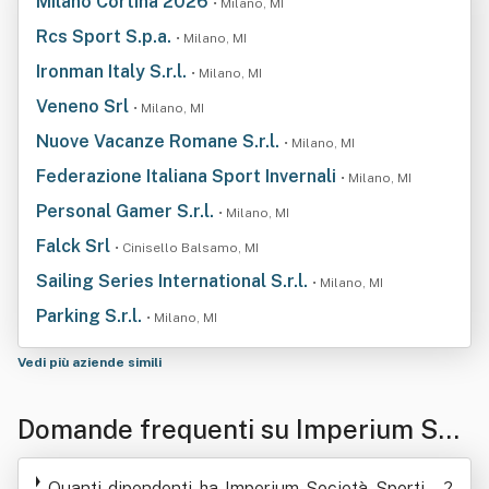
Milano Cortina 2026
• Milano, MI
Rcs Sport S.p.a.
• Milano, MI
Ironman Italy S.r.l.
• Milano, MI
Veneno Srl
• Milano, MI
Nuove Vacanze Romane S.r.l.
• Milano, MI
Federazione Italiana Sport Invernali
• Milano, MI
Personal Gamer S.r.l.
• Milano, MI
Falck Srl
• Cinisello Balsamo, MI
Sailing Series International S.r.l.
• Milano, MI
Parking S.r.l.
• Milano, MI
Vedi più aziende simili
Domande frequenti su Imperium Soc
ietà Sportiva Dilettantistica A Respo
Quanti dipendenti ha Imperium Società Sportiva
?