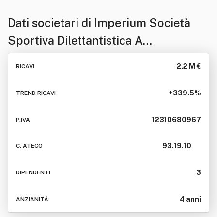
Dati societari di
Imperium Società
Sportiva Dilettantistica A
Responsabilita' Limitata In Breve
2.2 M €
RICAVI
Imperium Ssd A R.l.
+339.5%
TREND RICAVI
12310680967
P.IVA
93.19.10
C. ATECO
3
DIPENDENTI
4 anni
ANZIANITÁ