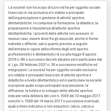
rtiva Dilettantistica A Responsabilita'
La societa' non ha scopo di lucro ed ha per oggetto sociale
Limitata In Breve Imperium Ssd A R.l.
l'esercizio in via esclusiva e/o stabile e principale
dell'organizzazione e gestione di attivita' sportive
dilettantistiche, ivi comprese la formazione, la didattica, la
preparazione e l'assistenza all'attivita' sportive
dilettantistiche. I proventi delle attivita' non possono, in
nessun caso, essere divisi fra gli associati, anche in forme
indirette o differite, salvo quanto previsto a seguito
dell'entrata in vigore della riforma degli enti sportivi
professionistici e dilettantistici di cui alla legge 8 agosto
2019 n. 86 e successivi decreti attuativi ed in particolare dal
d. Lgs. 28 febbraio 2021 n. 36 e successive modifiche ed
integrazioni. La societa' ha per oggetto sociale esclusivo
e/o stabile e principale l'esercizio di attivita' sportive e
didattiche a livello dilettantistico ed in particolare la societa'
si propone quale scopo principale la promozione, la
diffusione, la tutela e lo sviluppo delle attivita' sportive
indicate nella delibera del coni n. 1569 del 10 maggio 2017,
nonche' n. 1568 del 14 marzo 2017 e successive eventuali,
quali a titolo indicativo e non esaustivo: calcio, calcio a