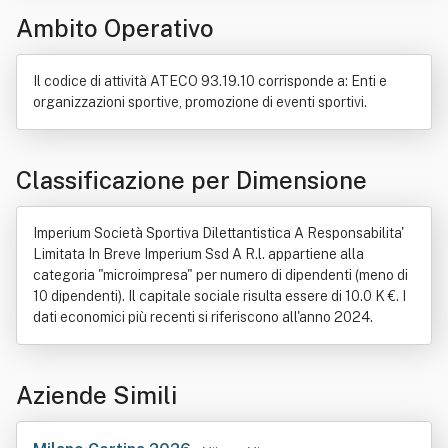
Ambito Operativo
Decreto legislativo
Gioco da tavolo
Pallacanestro
Salute
Scacchi
Tennistavolo
Il codice di attività ATECO 93.19.10 corrisponde a: Enti e
organizzazioni sportive, promozione di eventi sportivi.
Classificazione per Dimensione
Imperium Società Sportiva Dilettantistica A Responsabilita'
Limitata In Breve Imperium Ssd A R.l. appartiene alla
categoria "microimpresa" per numero di dipendenti (meno di
10 dipendenti). Il capitale sociale risulta essere di 10.0 K €. I
dati economici più recenti si riferiscono all'anno 2024.
Aziende Simili