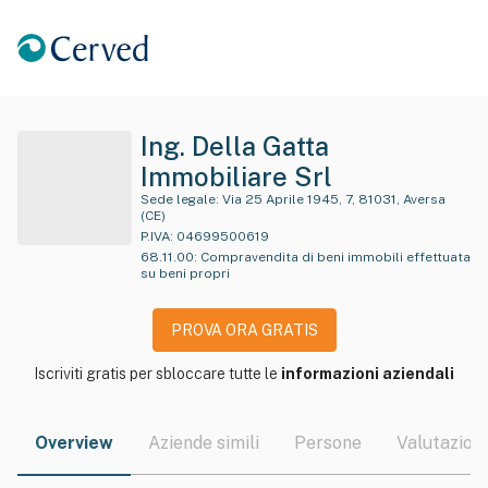
Ing. Della Gatta
Immobiliare Srl
Sede legale:
Via 25 Aprile 1945, 7, 81031, Aversa
(CE)
P.IVA:
04699500619
68.11.00
:
Compravendita di beni immobili effettuata
su beni propri
PROVA ORA GRATIS
Iscriviti gratis per sbloccare tutte le
informazioni aziendali
Overview
Aziende simili
Persone
Valutazioni