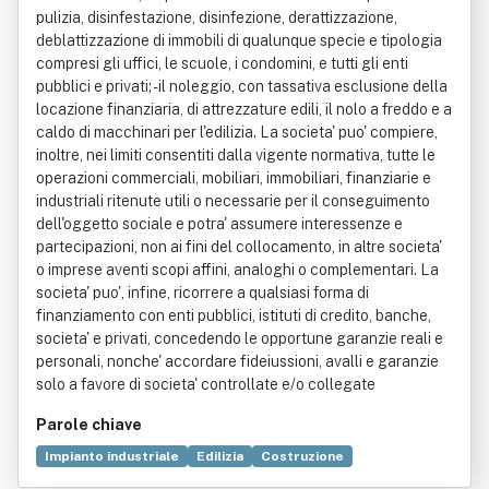
pulizia, disinfestazione, disinfezione, derattizzazione,
deblattizzazione di immobili di qualunque specie e tipologia
compresi gli uffici, le scuole, i condomini, e tutti gli enti
pubblici e privati; - il noleggio, con tassativa esclusione della
locazione finanziaria, di attrezzature edili, il nolo a freddo e a
caldo di macchinari per l'edilizia. La societa' puo' compiere,
inoltre, nei limiti consentiti dalla vigente normativa, tutte le
operazioni commerciali, mobiliari, immobiliari, finanziarie e
industriali ritenute utili o necessarie per il conseguimento
dell'oggetto sociale e potra' assumere interessenze e
partecipazioni, non ai fini del collocamento, in altre societa'
o imprese aventi scopi affini, analoghi o complementari. La
societa' puo', infine, ricorrere a qualsiasi forma di
finanziamento con enti pubblici, istituti di credito, banche,
societa' e privati, concedendo le opportune garanzie reali e
personali, nonche' accordare fideiussioni, avalli e garanzie
solo a favore di societa' controllate e/o collegate
Parole chiave
Impianto industriale
Edilizia
Costruzione
Canale artificiale
Acquedotto
Illuminazione
Industria