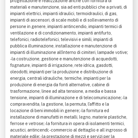
progettazione e realizzazione anche con fornitura di
materiali e manutenzione, sia ad enti pubblici che a privati, di
impianti elettrici, impianti idraulici, termoidraulici, di gas,
impianti di ascensori, di scale mobili e di sollevamento di
persone in genere, impianti antincendio, impianti termici di
ventilazione e di condizionamento, impianti antifurto,
telefonici, radiotelefonici, televisivi e simili, impianti di
pubblica illuminazione, installazione e manutenzione di
impianti di illuminazione all'interno di cimiteri, lampade votive;
- la costruzione, gestione e manutenzione di acquedotti,
fognature, impianti di irrigazione, rete idrica, gasdotti,
oleodotti, impianti per la produzione e distribuzione di
energia, centrali idrauliche, termiche, impianti per la
produzione di energia da fonti alternative, cabine di
trasformazione, linee ad alta tensione, a media e bassa
tensione, impianti di illuminazione e di telecomunicazione; - la
compravendita, la gestione, la permuta, l'affitto e la
locazione di beni immobili in genere; - la fornitura ed
installazione di manufatti in metalli, legno, materie plastiche,
ferrose e vetrose; - la fornitura in opera di isolamenti termici,
acustici, antincendi; - commercio al dettaglio e all ingrosso di
materiale edile; - la prestazione di mezzi e servizi per la