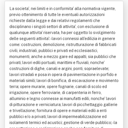
biliare Srl
La societa', nei limiti e in conformita' alla normativa vigente,
previo ottenimento di tutte le eventuali autorizzazioni
richieste dalla legge e dai relativi regolamenti che
disciplinano i singoli settori di attivita', con esclusione di
qualunque attivita' riservata, ha per oggetto lo svolgimento
delle seguenti attivita': - lavori connessi all'edilizia in genere
come: costruzioni, demolizione, ristrutturazione di fabbricati
civili, industriali, pubblici e privati ed ecclesiastici,
monumenti, anche a mezzo gare ed appalti, sia pubblici che
privati; lavori edili portuali, marittimi e fluviali, nonche'
costruzioni di dighe, canali e argini, ponti, sopraelevate;
lavori stradali e posa in opera di pavimentazione in porfido e
materiali simili; lavori di bonifica, di escavazione e movimento
terra; opere murarie, opere fognarie, canali di scolo ed
irrigazione, opere ferroviarie, di carpenteria in ferro,
alluminio e legno connesse ai manufatti edili, nonche' lavori
di pitturazione e verniciatura; lavori di picchettaggio gallerie
e trivellazione; fornitura di opere e materiali edili a enti
pubblici e/o a privati; lavori di impermeabilizzazione ed
isolamenti termici ed acustici; gestione di verde pubblico; - la