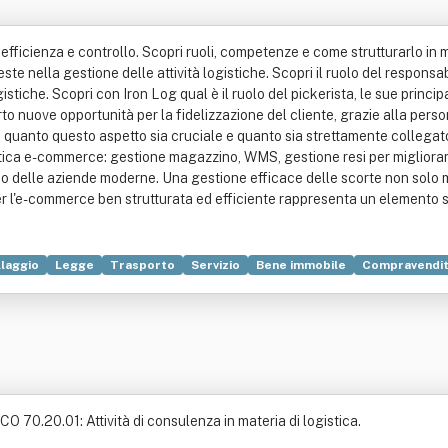
efficienza e controllo. Scopri ruoli, competenze e come strutturarlo in m
e nella gestione delle attività logistiche. Scopri il ruolo del responsab
stiche. Scopri con Iron Log qual è il ruolo del pickerista, le sue princi
to nuove opportunità per la fidelizzazione del cliente, grazie alla perso
uanto questo aspetto sia cruciale e quanto sia strettamente collegato 
gistica e-commerce: gestione magazzino, WMS, gestione resi per migliorare
sso delle aziende moderne. Una gestione efficace delle scorte non solo m
er l'e-commerce ben strutturata ed efficiente rappresenta un elemento s
laggio
Legge
Trasporto
Servizio
Bene immobile
Compravendi
CO 70.20.01: Attività di consulenza in materia di logistica.