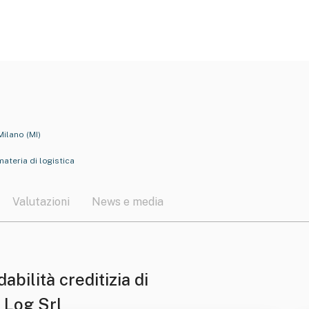
Milano (MI)
materia di logistica
Valutazioni
News e media
dabilità creditizia di
 Log Srl