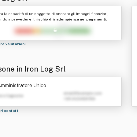
ta la capacità di un soggetto di onorare gli impegni finanziari,
ando a
prevedere il rischio di inadempienza nei pagamenti.
tre valutazioni
sone in Iron Log Srl
mministratore Unico
emailATexample.com
e e Cognome
+39 0123456789
tri contatti