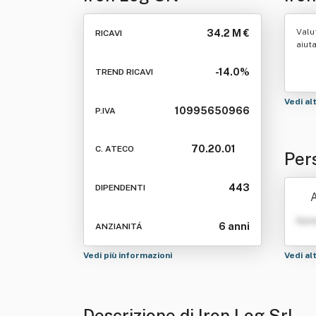
Valu
34.2 M €
RICAVI
aiut
-14.0%
TREND RICAVI
Vedi al
10995650966
P.IVA
70.20.01
C. ATECO
Per
443
DIPENDENTI
A
Nom
6 anni
ANZIANITÁ
Vedi più informazioni
Vedi al
Descrizione di Iron Log Srl