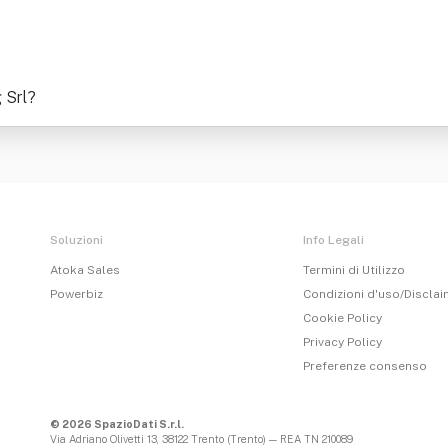
 Srl
?
Soluzioni
Info Legali
Atoka Sales
Termini di Utilizzo
Powerbiz
Condizioni d'uso/Discla
Cookie Policy
Privacy Policy
Preferenze consenso
© 2026 SpazioDati S.r.l.
Via Adriano Olivetti 13, 38122 Trento (Trento) — REA TN 210089