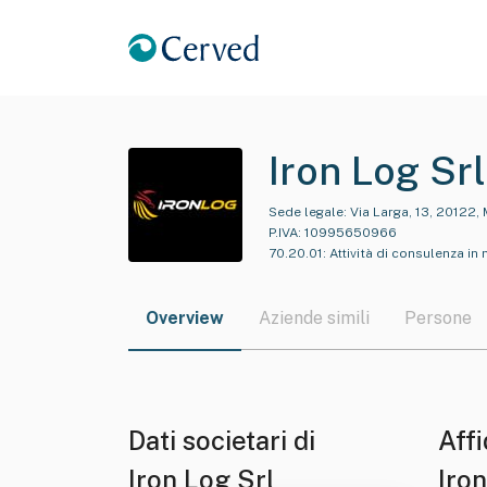
Iron Log Srl
Sede legale:
Via Larga, 13, 20122, 
P.IVA:
10995650966
70.20.01
:
Attività di consulenza in 
Overview
Aziende simili
Persone
Dati societari di
Affi
Iron Log Srl
Iron