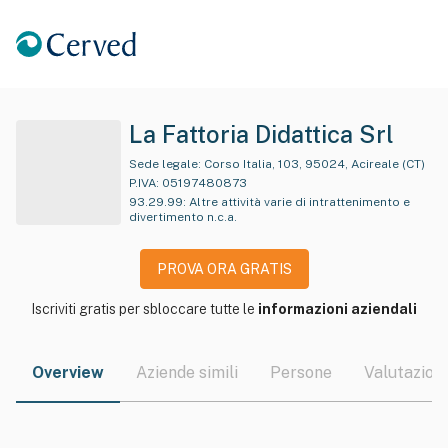
La Fattoria Didattica Srl
Sede legale:
Corso Italia, 103, 95024, Acireale (CT)
P.IVA:
05197480873
93.29.99
:
Altre attività varie di intrattenimento e
divertimento n.c.a.
PROVA ORA GRATIS
Iscriviti gratis per sbloccare tutte le
informazioni aziendali
Overview
Aziende simili
Persone
Valutazioni