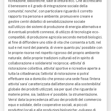
ricreazione, biblioteche, sale di lettura ecc. Che accrescano
il benessere e il grado di integrazione sociale della
comunita'; nonche', con particolare riguardo il corretto
rapporto tra persona e ambiente, promuovere creare e
gestire centri didattici di sensibilizzazione sociale
sull'utilizzo dei sistemi di produzione di energia alternativa e
di eventuali prodotti connessi, di utilizzo di tecnologie eco-
compatibili, di produzione agricola secondo metodi biologici,
al fine di diffondere uno stile di vita che consenta a tutti, nel
sud e nel nord del pianeta, di vivere quanto piu' possibile con
le proprie risorse nel rispetto rigoroso del proprio ambiente
naturale, delle proprie tradizioni culturali ed in spirito di
collaborazione e solidarieta' reciproca; - attivita' di
ristorazione collettiva, attivita' sportive e ricreative aperte a
tutta la cittadinanza; l'attivita' di ristorazione si potra'
effettuare sia a domicilio che presso una sede fissa: l'intera
attivita' sara' caratterizzata dall'attenzione alla sostenibilita'
globale dei prodotti utilizzati, sia per quel che riguarda le
materie prime, sia, laddove e' possibile, la strumentazione.
Verra' data la precedenza all'uso dei prodotti del commercio
equo e solidale, delle cooperative sociali, ai piccoli
produttori locali e alle produzioni biologiche; - sviluppo di