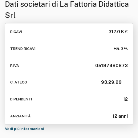
Dati societari di
La Fattoria Didattica
Srl
317.0 K €
RICAVI
+5.3%
TREND RICAVI
05197480873
P.IVA
93.29.99
C. ATECO
12
DIPENDENTI
12 anni
ANZIANITÁ
Vedi più informazioni