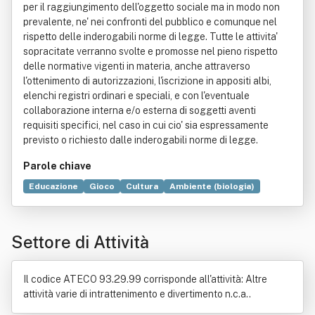
per il raggiungimento dell'oggetto sociale ma in modo non
prevalente, ne' nei confronti del pubblico e comunque nel
rispetto delle inderogabili norme di legge. Tutte le attivita'
sopracitate verranno svolte e promosse nel pieno rispetto
delle normative vigenti in materia, anche attraverso
l'ottenimento di autorizzazioni, l'iscrizione in appositi albi,
elenchi registri ordinari e speciali, e con l'eventuale
collaborazione interna e/o esterna di soggetti aventi
requisiti specifici, nel caso in cui cio' sia espressamente
previsto o richiesto dalle inderogabili norme di legge.
Parole chiave
Educazione
Gioco
Cultura
Ambiente (biologia)
Integrazione (scienze sociali)
Alimento
Biologia
Cittadino
Musica
Norma giuridica
Opoterapia
Settore di Attività
Organizzazione
Prodotto (economia)
Produzione
Promozione
Il codice ATECO 93.29.99 corrisponde all'attività: Altre
attività varie di intrattenimento e divertimento n.c.a..