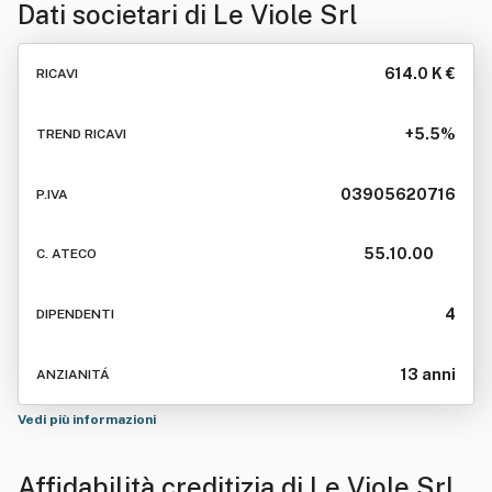
Dati societari di
Le Viole Srl
614.0 K €
RICAVI
+5.5%
TREND RICAVI
03905620716
P.IVA
55.10.00
C. ATECO
4
DIPENDENTI
13 anni
ANZIANITÁ
Vedi più informazioni
Affidabilità creditizia di
Le Viole Srl