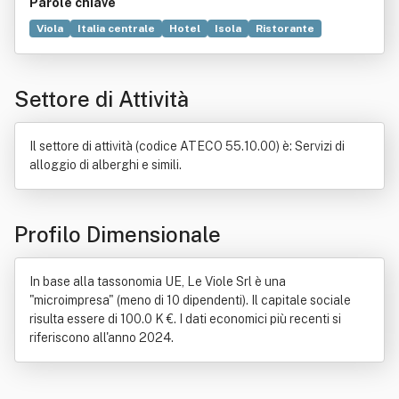
Parole chiave
Viola
Italia centrale
Hotel
Isola
Ristorante
Pineta
Balera
Mare
Abbigliamento
Stanza
Turismo
Baia
Frigorifero
Commercio
Settore di Attività
Bene immobile
Campeggio
Casa
Legge
Norma giuridica
Parco nazionale del Gargano
Pizzeria
Il settore di attività (codice ATECO 55.10.00) è: Servizi di
alloggio di alberghi e simili.
Profilo Dimensionale
In base alla tassonomia UE, Le Viole Srl è una
"microimpresa" (meno di 10 dipendenti). Il capitale sociale
risulta essere di 100.0 K €. I dati economici più recenti si
riferiscono all'anno 2024.