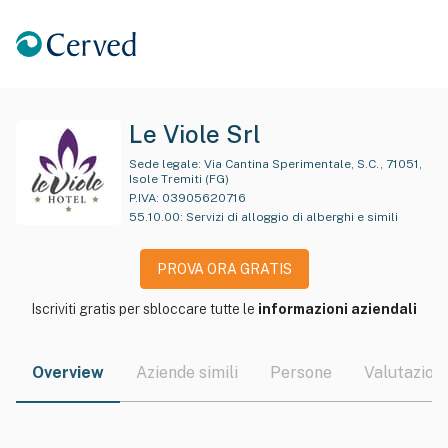
Le Viole Srl
Sede legale:
Via Cantina Sperimentale, S.C., 71051,
Isole Tremiti (FG)
P.IVA:
03905620716
55.10.00
:
Servizi di alloggio di alberghi e simili
PROVA ORA GRATIS
Iscriviti gratis per sbloccare tutte le
informazioni aziendali
Overview
Aziende simili
Persone
Valutazioni