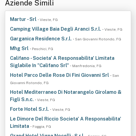
Aziende Simili
Martur - Srl
• Vieste, FG
Camping Village Baia Degli Aranci S.r.l.
• Vieste, FG
Garganica Residence S.r.l.
• San Giovanni Rotondo, FG
Mhg Srl
• Peschici, FG
Califano - Societa' A Responsabilita' Limitata
Siglabile In "Califano Srl"
• Manfredonia, FG
Hotel Parco Delle Rose Di Fini Giovanni Srl
• San
Giovanni Rotondo, FG
Hotel Mediterraneo Di Notarangelo Girolamo &
Figli S.n.c.
• Vieste, FG
Forte Hotel S.r.l.
• Vieste, FG
Le Dimore Del Riccio Societa' A Responsabilita'
Limitata
• Foggia, FG
Grand Hotel Vigna Nocelli - S.r.l.