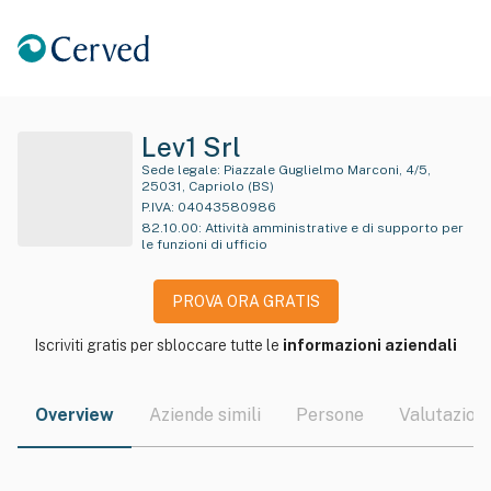
Lev1 Srl
Sede legale:
Piazzale Guglielmo Marconi, 4/5,
25031, Capriolo (BS)
P.IVA:
04043580986
82.10.00
:
Attività amministrative e di supporto per
le funzioni di ufficio
PROVA ORA GRATIS
Iscriviti gratis per sbloccare tutte le
informazioni aziendali
Overview
Aziende simili
Persone
Valutazioni