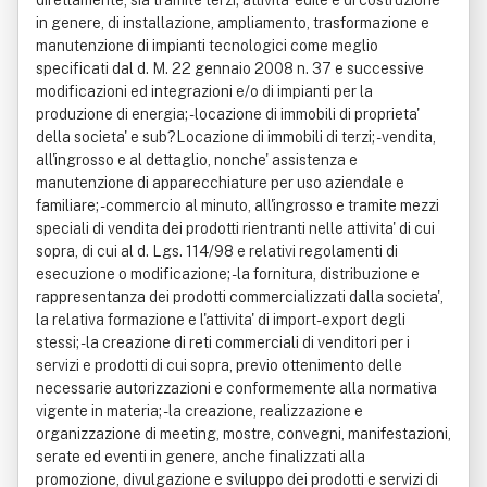
direttamente, sia tramite terzi; attivita' edile e di costruzione
in genere, di installazione, ampliamento, trasformazione e
manutenzione di impianti tecnologici come meglio
specificati dal d. M. 22 gennaio 2008 n. 37 e successive
modificazioni ed integrazioni e/o di impianti per la
produzione di energia; - locazione di immobili di proprieta'
della societa' e sub?Locazione di immobili di terzi; - vendita,
all'ingrosso e al dettaglio, nonche' assistenza e
manutenzione di apparecchiature per uso aziendale e
familiare; - commercio al minuto, all'ingrosso e tramite mezzi
speciali di vendita dei prodotti rientranti nelle attivita' di cui
sopra, di cui al d. Lgs. 114/98 e relativi regolamenti di
esecuzione o modificazione; - la fornitura, distribuzione e
rappresentanza dei prodotti commercializzati dalla societa',
la relativa formazione e l'attivita' di import-export degli
stessi; - la creazione di reti commerciali di venditori per i
servizi e prodotti di cui sopra, previo ottenimento delle
necessarie autorizzazioni e conformemente alla normativa
vigente in materia; - la creazione, realizzazione e
organizzazione di meeting, mostre, convegni, manifestazioni,
serate ed eventi in genere, anche finalizzati alla
promozione, divulgazione e sviluppo dei prodotti e servizi di