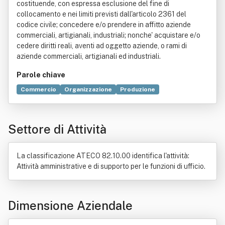
costituende, con espressa esclusione del fine di
collocamento e nei limiti previsti dall'articolo 2361 del
codice civile; concedere e/o prendere in affitto aziende
commerciali, artigianali, industriali; nonche' acquistare e/o
cedere diritti reali, aventi ad oggetto aziende, o rami di
aziende commerciali, artigianali ed industriali.
Parole chiave
Commercio
Organizzazione
Produzione
Bene immobile
Costruzione
Creatività
Formazione
Industria
Manutenzione
Odontoiatria
Settore di Attività
Prodotto (economia)
Risorse umane
Servizio
La classificazione ATECO 82.10.00 identifica l'attività:
Attività amministrative e di supporto per le funzioni di ufficio.
Dimensione Aziendale