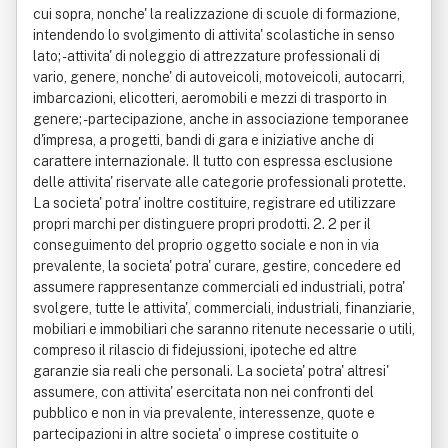
cui sopra, nonche' la realizzazione di scuole di formazione,
intendendo lo svolgimento di attivita' scolastiche in senso
lato; - attivita' di noleggio di attrezzature professionali di
vario, genere, nonche' di autoveicoli, motoveicoli, autocarri,
imbarcazioni, elicotteri, aeromobili e mezzi di trasporto in
genere; - partecipazione, anche in associazione temporanee
d'impresa, a progetti, bandi di gara e iniziative anche di
carattere internazionale. Il tutto con espressa esclusione
delle attivita' riservate alle categorie professionali protette.
La societa' potra' inoltre costituire, registrare ed utilizzare
propri marchi per distinguere propri prodotti. 2. 2 per il
conseguimento del proprio oggetto sociale e non in via
prevalente, la societa' potra' curare, gestire, concedere ed
assumere rappresentanze commerciali ed industriali, potra'
svolgere, tutte le attivita', commerciali, industriali, finanziarie,
mobiliari e immobiliari che saranno ritenute necessarie o utili,
compreso il rilascio di fidejussioni, ipoteche ed altre
garanzie sia reali che personali. La societa' potra' altresi'
assumere, con attivita' esercitata non nei confronti del
pubblico e non in via prevalente, interessenze, quote e
partecipazioni in altre societa' o imprese costituite o