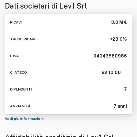
Dati societari di
Lev1 Srl
3.0 M €
RICAVI
+23.0%
TREND RICAVI
04043580986
P.IVA
82.10.00
C. ATECO
7
DIPENDENTI
7 anni
ANZIANITÁ
Vedi più informazioni