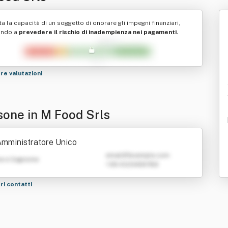
ta la capacità di un soggetto di onorare gli impegni finanziari,
ando a
prevedere il rischio di inadempienza nei pagamenti.
tre valutazioni
sone in M Food Srls
mministratore Unico
emailATexample.com
e e Cognome
+39 0123456789
tri contatti