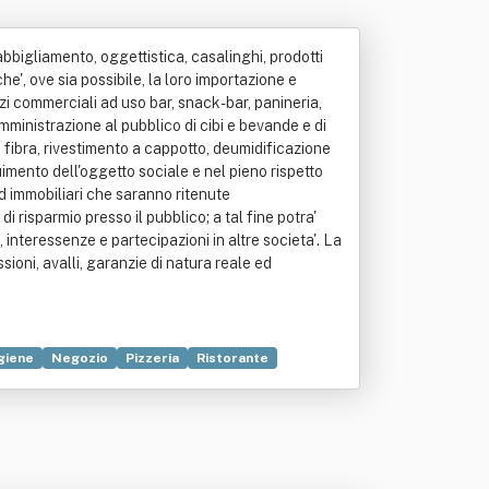
i abbigliamento, oggettistica, casalinghi, prodotti
', ove sia possibile, la loro importazione e
cizi commerciali ad uso bar, snack-bar, panineria,
somministrazione al pubblico di cibi e bevande e di
 in fibra, rivestimento a cappotto, deumidificazione
guimento dell'oggetto sociale e nel pieno rispetto
 ed immobiliari che saranno ritenute
 risparmio presso il pubblico; a tal fine potra'
interessenze e partecipazioni in altre societa'. La
ssioni, avalli, garanzie di natura reale ed
giene
Negozio
Pizzeria
Ristorante