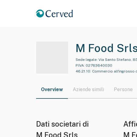
M Food Srl
Sede legale:
Via Santo Stefano, 8
P.IVA:
02763640030
46.21.10
:
Commercio all'ingrosso d
Overview
Aziende simili
Persone
Dati societari di
Affi
M Food Srls
M F