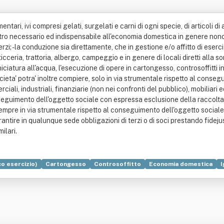
mentari, ivi compresi gelati, surgelati e carni di ogni specie, di articoli d
ltro necessario ed indispensabile all'economia domestica in genere nonche
rzi; - la conduzione sia direttamente, che in gestione e/o affitto di eser
sticceria, trattoria, albergo, campeggio e in genere di locali diretti alla 
verniciatura all'acqua, l'esecuzione di opere in cartongesso, controsoffitti
ocieta' potra' inoltre compiere, solo in via strumentale rispetto al conse
iali, industriali, finanziarie (non nei confronti del pubblico), mobiliari
seguimento dell'oggetto sociale con espressa esclusione della raccolta di
pre in via strumentale rispetto al conseguimento dell'oggetto sociale, 
 garantire in qualunque sede obbligazioni di terzi o di soci prestando fideju
ilari.
co esercizio)
Cartongesso
Controsoffitto
Economia domestica
I