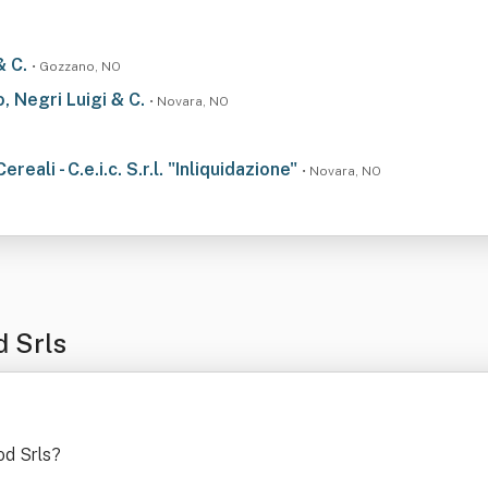
& C.
• Gozzano, NO
o, Negri Luigi & C.
• Novara, NO
li - C.e.i.c. S.r.l. "Inliquidazione"
• Novara, NO
 Srls
od Srls
?