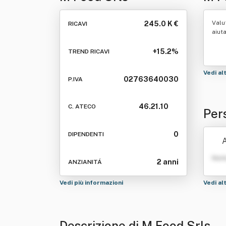
Valu
245.0 K €
RICAVI
aiut
+15.2%
TREND RICAVI
Vedi al
02763640030
P.IVA
46.21.10
C. ATECO
Per
0
DIPENDENTI
A
Nom
2 anni
ANZIANITÁ
Vedi più informazioni
Vedi al
Descrizione di M Food Srls