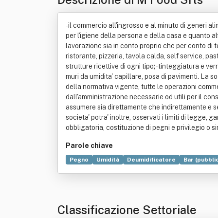
- il commercio all'ingrosso e al minuto di generi ali
per l'igiene della persona e della casa e quanto a
lavorazione sia in conto proprio che per conto di te
ristorante, pizzeria, tavola calda, self service, pa
strutture ricettive di ogni tipo; - tinteggiatura e 
muri da umidita' capillare, posa di pavimenti. La s
della normativa vigente, tutte le operazioni commerc
dall'amministrazione necessarie od utili per il con
assumere sia direttamente che indirettamente e sem
societa' potra' inoltre, osservati i limiti di legge,
obbligatoria, costituzione di pegni e privilegio o sim
Parole chiave
Pegno
Umidità
Deumidificatore
Bar (pubbli
Vincitori del palio di Legnano e della provaccia
Classificazione Settoriale