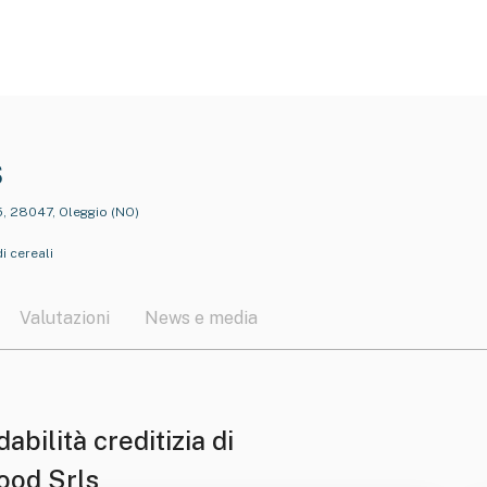
s
5, 28047, Oleggio (NO)
i cereali
Valutazioni
News e media
dabilità creditizia di
ood Srls