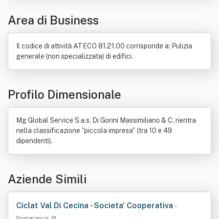
Industria
Legge
Musica
Ordine professionale
Area di Business
Prodotto (economia)
Serbatoio
Servizio
Il codice di attività ATECO 81.21.00 corrisponde a: Pulizia
generale (non specializzata) di edifici.
Profilo Dimensionale
Mg Global Service S.a.s. Di Gorini Massimiliano & C. rientra
nella classificazione "piccola impresa" (tra 10 e 49
dipendenti).
Aziende Simili
Ciclat Val Di Cecina - Societa' Cooperativa
•
Pomarance, PI