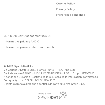
Cookie Policy
Privacy Policy
Preferenze consenso
CSA STAR Self-Assessment (CAIQ)
Informativa privacy ANCIC
Informativa privacy info commerciali
© 2026 SpazioDati S.r.l.
Via Adriano Olivetti 13, 38122 Trento (Trento) — REA TN 210089
Capitale sociale € 21.600 — C.F & P.IVA 02241890223 — P.IVA di Gruppo 12022630961
Azienda con Sistema di Gestione della Sicurezza delle Informazioni certificato da
Certiquality – UNI CEI EN ISO/IEC 27001:2017
Società soggetta a direzione e controllo da parte di
Cerved Group S.p.A.