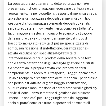
La societa', previo ottenimento delle autorizzazioni e/o
presentazioni di comunicazioni necessarie per legge o per
regolamento, ha per oggetto: - il trasporto di merci su strada; -
la gestione di magazzini e depositi per merci di ogni tipo:
gestione di silos, magazzini generali, depositi doganali,
serbatoi eccetera; - movimento merci, compresa l'attivita' di
facchinaggio e traslochi, il carico, lo scarico lo stivaggio
delle merci o bagagli, indipendentemente dal modo di
trasporto impiegato; - attivita' di pulizie specializzate di
edifici, sanificazione, disinfettazione, derattizzazione; -
attivita' di pulizie non specializzata; - l'attivita' di
intermediazione di rifiuti, prodotti dalla societa' o da terzi,
con o senza detenzione degli stessi; - la gestione dei rifiuti,
sia prodotti dalla propria attivita' che prodotti da terzi,
comprendente la raccolta, il trasporto, il raggruppamento e
l'invio a recupero o smaltimento di rifiuti speciali, pericolosi e
non pericolosi. - attivita' di giardinaggio, realizzazione,
pulitura cura e manutenzione di parchi aree verdi e giardini; -
servizi di consulenza in materia di gestione delle risorse
umane. La societa', per il raggiungimento dell'oggetto
sociale, potra' compiere tutte le operazioni commerciali,