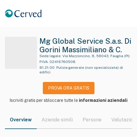
Mg Global Service S.a.s. Di
Gorini Massimiliano & C.
Sede legale:
Via Mazzoncino, 8, 56043, Fauglia (PI)
P.IVA:
02416760508
81.21.00
:
Pulizia generale (non specializzata) di
edifici
PROVA ORA GRATIS
Iscriviti gratis per sbloccare tutte le
informazioni aziendali
Overview
Aziende simili
Persone
Valutazioni