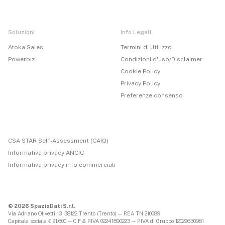
Soluzioni
Info Legali
Atoka Sales
Termini di Utilizzo
Powerbiz
Condizioni d'uso/Disclaimer
Cookie Policy
Privacy Policy
Preferenze consenso
CSA STAR Self-Assessment (CAIQ)
Informativa privacy ANCIC
Informativa privacy info commerciali
© 2026 SpazioDati S.r.l.
Via Adriano Olivetti 13, 38122 Trento (Trento) — REA TN 210089
Capitale sociale € 21.600 — C.F & P.IVA 02241890223 — P.IVA di Gruppo 12022630961