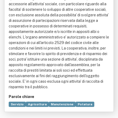
accessorie all'attivita' sociale, con particolare riguardo alla
facolta' di sostenere lo sviluppo di altre cooperative sociali,
con esclusione assoluta della possibilita' di svolgere attivita'
di assunzione di partecipazioni riservata dalla legge a
cooperative in possesso di determinati requisiti,
appositamente autorizzate e/o iscritte in appositi albi o
elenchi. L'organo amministrativo e' autorizzato a compiere le
operazioni di cui all'articolo 2529 del codice civile alle
condizioni e nei limiti ivi previsti. La cooperativa, inoltre, per
stimolare e favorire lo spirito di previdenza e di risparmio dei
soci, potra' istituire una sezione di attivita', disciplinata da
apposito regolamento approvato dall'assemblea, per la
raccolta di prestiti limitata ai soli soci ed effettuata
esclusivamente ai fini del raggiungimento dell'oggetto
sociale. E' in ogni caso esclusa ogni attivita' di raccolta di
risparmio tra il pubblico.
Parole chiave
Servizio
Agricoltura
Manutenzione
Potatura
Albero
Ambiente (biologia)
Commercio
Industria
Negozio
Progettazione
Società cooperativa
Sport