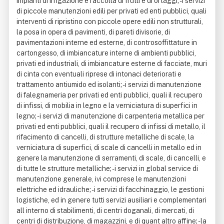
impianti di irrigazione e raccolta di frutti e di ortaggi; - i servizi
di piccole manutenzioni edili per privati ed enti pubblici, quali
interventi di ripristino con piccole opere edili non strutturali,
la posa in opera di pavimenti, di pareti divisorie, di
pavimentazioni interne ed esterne, di controsoffittature in
cartongesso, di imbiancature interne di ambienti pubblici,
privati ed industriali, di imbiancature esterne di facciate, muri
di cinta con eventuali riprese di intonaci deteriorati e
trattamento antiumido ed isolanti; - i servizi di manutenzione
di falegnameria per privati ed enti pubblici, quali il recupero
di infissi, di mobilia in legno e la verniciatura di superfici in
legno; - i servizi di manutenzione di carpenteria metallica per
privati ed enti pubblici, quali il recupero di infissi di metallo, il
rifacimento di cancelli, di strutture metalliche di scale, la
verniciatura di superfici, di scale di cancelli in metallo ed in
genere la manutenzione di serramenti, di scale, di cancelli, e
di tutte le strutture metalliche; - i servizi in global service di
manutenzione generale, ivi comprese le manutenzioni
elettriche ed idrauliche; - i servizi di facchinaggio, le gestioni
logistiche, ed in genere tutti servizi ausiliari e complementari
all interno di stabilimenti, di centri doganali, di mercati, di
centri di distribuzione, di magazzini, e di quant altro affine; - la