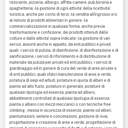
ristorante, pizzeria, albergo, affitta-camere, pub,birreria e
spaghetteria; - la gestione di ogni attivita' della ricettivita'
turistica, anche per conto di terzi; - la vendita all'ingrosso e/o
al minuto di prodotti alimentari in genere; - la
commercializzazione in qualsiasi forma, anche previa
trasformazione e confezione, dei prodotti ottenuti dalle
colture e dalle attivita' sopra indicate; - la gestione di vari
servizi, assunti anche in appalto, da enti pubblici e privati
quali: - i servizi di pulizia, di disinfezione, di disinfestazione e di
sanificazione, i servizi di rifornimento e di distribuzione di
materiale da pulizia per privati ed enti pubblici; - i servizi di
giardinaggio ed in genere di cura del verde di aree private e
di enti pubblici, quali sfalci manutenzione di aree a verde,
potatura di siepi ed arbuti, potatura in quota di alberi e di
piante ad alto fusto, potature in generale, potature di
qualsiasi tipologia ed essenza, pianta ad albero,
abbattimenti controllati di qualsiasi tipologia di essenza
pianta o albero con mezzi meccanici o con tecniche free
climbing , messa in sicurezza di essenze, piante od alberi,
piantumazioni, semine e concimazioni, gestione di vivai,
progettazione e creazione di aree a verde, progettazione di