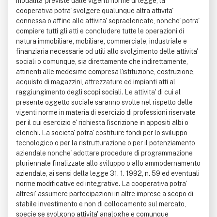
modalita' previste dalle vigenti norme di legge, la
cooperativa potra' svolgere qualunque altra attivita'
connessa o affine alle attivita' sopraelencate, nonche' potra'
compiere tutti gli atti e concludere tutte le operazioni di
natura immobiliare, mobiliare, commerciale, industriale e
finanziaria necessarie od utili allo svolgimento delle attivita'
sociali o comunque, sia direttamente che indirettamente,
attinenti alle medesime compresa l'istituzione, costruzione,
acquisto di magazzini, attrezzature ed impianti atti al
raggiungimento degli scopi sociali. Le attivita' di cui al
presente oggetto sociale saranno svolte nel rispetto delle
vigenti norme in materia di esercizio di professioni riservate
per il cui esercizio e' richiesta l'iscrizione in appositi albi o
elenchi. La societa' potra' costituire fondi per lo sviluppo
tecnologico o per la ristrutturazione o per il potenziamento
aziendale nonche' adottare procedure di programmazione
pluriennale finalizzate allo sviluppo o allo ammodernamento
aziendale, ai sensi della legge 31. 1. 1992, n. 59 ed eventuali
norme modificative ed integrative. La cooperativa potra'
altresi' assumere partecipazioni in altre imprese a scopo di
stabile investimento e non di collocamento sul mercato,
specie se svolgono attivita' analoghe e comunque