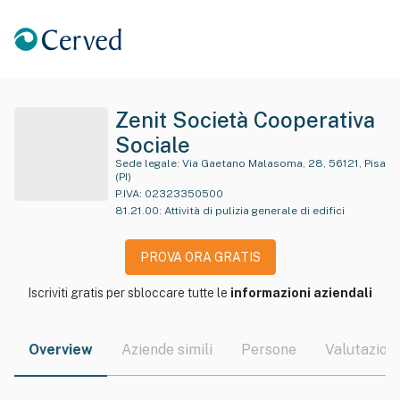
Zenit Società Cooperativa
Sociale
Sede legale:
Via Gaetano Malasoma, 28, 56121, Pisa
(PI)
P.IVA:
02323350500
81.21.00
:
Attività di pulizia generale di edifici
PROVA ORA GRATIS
Iscriviti gratis per sbloccare tutte le
informazioni aziendali
Overview
Aziende simili
Persone
Valutazioni