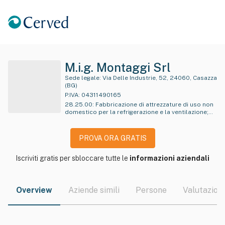
M.i.g. Montaggi Srl
Sede legale:
Via Delle Industrie, 52, 24060, Casazza
(BG)
P.IVA:
04311490165
28.25.00
:
Fabbricazione di attrezzature di uso non
domestico per la refrigerazione e la ventilazione;
fabbricazione di condizionatori domestici fissi
PROVA ORA GRATIS
Iscriviti gratis per sbloccare tutte le
informazioni aziendali
Overview
Aziende simili
Persone
Valutazioni