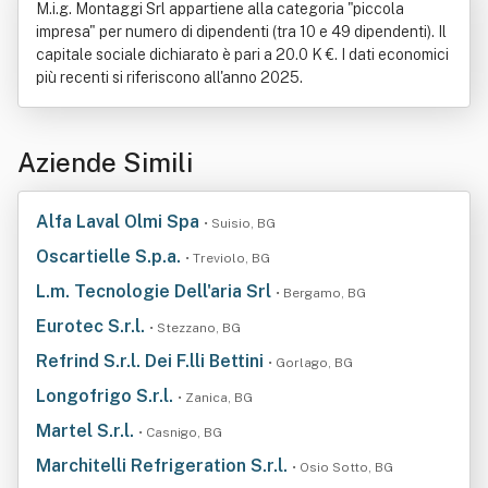
M.i.g. Montaggi Srl appartiene alla categoria "piccola
impresa" per numero di dipendenti (tra 10 e 49 dipendenti). Il
capitale sociale dichiarato è pari a 20.0 K €. I dati economici
più recenti si riferiscono all'anno 2025.
Aziende Simili
Alfa Laval Olmi Spa
• Suisio, BG
Oscartielle S.p.a.
• Treviolo, BG
L.m. Tecnologie Dell'aria Srl
• Bergamo, BG
Eurotec S.r.l.
• Stezzano, BG
Refrind S.r.l. Dei F.lli Bettini
• Gorlago, BG
Longofrigo S.r.l.
• Zanica, BG
Martel S.r.l.
• Casnigo, BG
Marchitelli Refrigeration S.r.l.
• Osio Sotto, BG