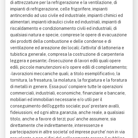
di attrezzature per la refrigerazione e la ventilazione, di
impianti di refrigerazione, celle frigorifere, impianti
antincendio ad uso civile ed industriale, impianti chimici ed
alimentari, impianti idraulici civile ed industriali, impianti di
riscaldamento e condizionamento civili ed industriali, di
qualsiasi natura e specie, comprese le opere di evacuazione
dei prodotti della combustione e delle condense e di
ventilazione ed areazione dei locali; - l'attivita' di lattoneria e
tubistica generale, compresa la costruzione di carpenteria
leggera e pesante; - l'esecuzione di lavori edili quali opere
edili, piccole manutenzioni e/o opere edili di completamento;
- lavorazioni meccaniche quali, a titolo esemplificativo, la
tornitura, la fresatura, la molatura, la forgiatura e la foratura
di metalli in genere. Essa puo' compiere tutte le operazioni
commerciali, industriali, economiche, finanziarie e bancarie,
mobiliari ed immobiliari necessarie e/o utili per il
conseguimento dell'oggetto sociale; puo' prestare avalli,
fideiussioni, ed ogni altra garanzia, anche reale, a qualsiasi
titolo, anche a favore di terzi; puo' anche assumere, sia
direttamente che indirettamente, interessenze e
partecipazioni in altre societa' od imprese purche' non in via