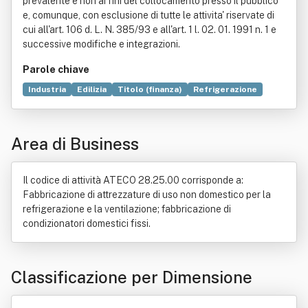
prevalente e non ai fini del collocamento presso il pubblico
e, comunque, con esclusione di tutte le attivita' riservate di
cui all'art. 106 d. L. N. 385/93 e all'art. 1 l. 02. 01. 1991 n. 1 e
successive modifiche e integrazioni.
Parole chiave
Industria
Edilizia
Titolo (finanza)
Refrigerazione
Produzione
Metallo
Manutenzione
Ingegneria civile
Bene immobile
Commercio
Forgiatura
Fresatura
Area di Business
Gianfranco Fini
Smerigliatrice
Il codice di attività ATECO 28.25.00 corrisponde a:
Fabbricazione di attrezzature di uso non domestico per la
refrigerazione e la ventilazione; fabbricazione di
condizionatori domestici fissi.
Classificazione per Dimensione