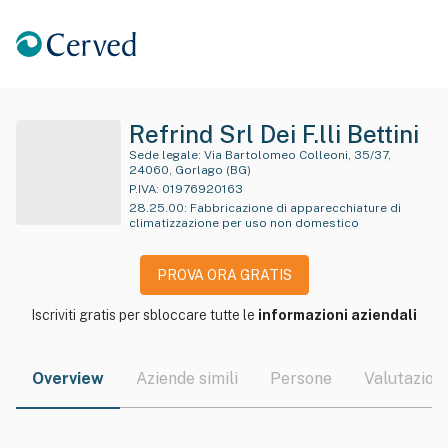
Refrind Srl Dei F.lli Bettini
Sede legale:
Via Bartolomeo Colleoni, 35/37,
24060, Gorlago (BG)
P.IVA:
01976920163
28.25.00
:
Fabbricazione di apparecchiature di
climatizzazione per uso non domestico
PROVA ORA GRATIS
Iscriviti gratis per sbloccare tutte le
informazioni aziendali
Overview
Aziende simili
Persone
Valutazioni