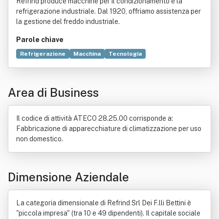
Refrind produce macchine per il condizionamento e la
refrigerazione industriale. Dal 1920, offriamo assistenza per
la gestione del freddo industriale.
Parole chiave
Refrigerazione
Macchina
Tecnologia
Condizionamento
Aria condizionata
Produzione
Geotermia a bassa entalpia
Ingegneria industriale
Area di Business
Commercio
Industria
Management
Progettazione
Manutenzione
Soluzione
Frigorifero
Artigianato
Epistemologia della complessità
Pompa di calore
Il codice di attività ATECO 28.25.00 corrisponde a:
Elettronica
Fluido
Problem solving
Malattia
Fabbricazione di apparecchiature di climatizzazione per uso
Centrale elettrica
Compressore
non domestico.
Distribuzione commerciale
Elettricità
Energia
Energia eolica
Sensi
Dimensione Aziendale
La categoria dimensionale di Refrind Srl Dei F.lli Bettini è
"piccola impresa" (tra 10 e 49 dipendenti). Il capitale sociale