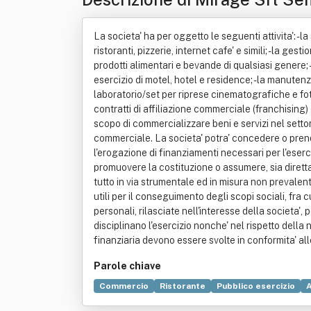
La societa' ha per oggetto le seguenti attivita': - 
ristoranti, pizzerie, internet cafe' e simili; - la ge
prodotti alimentari e bevande di qualsiasi genere; -
esercizio di motel, hotel e residence; - la manutenzi
laboratorio/set per riprese cinematografiche e foto
contratti di affiliazione commerciale (franchising) d
scopo di commercializzare beni e servizi nel settore
commerciale. La societa' potra' concedere o prende
l'erogazione di finanziamenti necessari per l'eserci
promuovere la costituzione o assumere, sia direttam
tutto in via strumentale ed in misura non prevalente 
utili per il conseguimento degli scopi sociali, fra c
personali, rilasciate nell'interesse della societa', p
disciplinano l'esercizio nonche' nel rispetto della nor
finanziaria devono essere svolte in conformita' alle
Parole chiave
Commercio
Ristorante
Pubblico esercizio