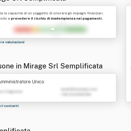
ta la capacità di un soggetto di onorare gli impegni finanziari,
ando a
prevedere il rischio di inadempienza nei pagamenti.
tre valutazioni
sone in Mirage Srl Semplificata
mministratore Unico
emailATexample.com
e e Cognome
+39 0123456789
tri contatti
mplificata