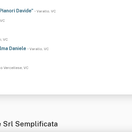
& Pianori Davide"
• Varallo, VC
, VC
i, VC
elma Daniele
• Varallo, VC
no Vercellese, VC
 Srl Semplificata