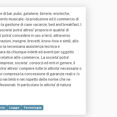
 di bar, pubs, gelaterie, birrerie, enoteche,
enimento musicale; - la produzione ed il commercio di
; - la gestione di case vacanze, bed and breakfast, l
ieta' potra' altresi' proporsi in qualita' di
 potra' concedere in uso a terzi, attraverso
inazioni, insegne, brevetti, know-how e simili, allo
endo la necessaria assistenza tecnica e
 gara da chiunque indetti ed aventi per oggetto
e relative all'e-commerce. La societa' potra'
prese, societa', consorzi ed enti in genere, il
ra' altresi' compiere tutte le attivita' necessarie o
, ivi compresa la concessione di garanzie reali e /o
si nei limiti e nel rispetto delle norme che ne
essionali. In particolare le attivita' di natura
rio
Legge
Tecnologia