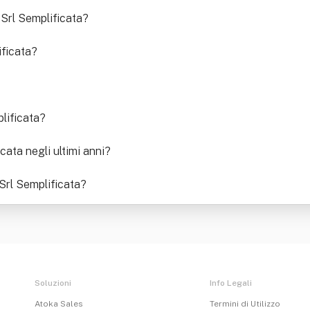
 Srl Semplificata
?
ificata
?
?
lificata
?
cata negli ultimi anni
?
 Srl Semplificata
?
Soluzioni
Info Legali
Atoka Sales
Termini di Utilizzo