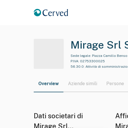
Mirage Srl 
Sede legale:
Piazza Camillo Benso 
P.IVA:
02753300025
56.30.0
:
Attività di somministrazi
Overview
Aziende simili
Persone
Dati societari di
Affi
Mirage Srl
Mir