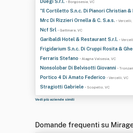
Duegi S.r.l.
• Borgosesia, VC
"Il Cortiletto S.n.c. Di Pianori Christian 
Mrc Di Rizzieri Ornella & C. S.a.s.
• Vercelli
Ncf Srl
• Gattinara, VC
Garibaldi Hotel & Restaurant S.r.l.
• Vercell
Frigidarium S.n.c. Di Cruppi Rosita & Gh
Ferraris Stefano
• Alagna Valsesia, VC
Nonsolobar Di Belvisotti Giovanni
• Tronza
Portico 4 Di Amato Federico
• Vercelli, VC
Stragiotti Gabriele
• Scopello, VC
Vedi più aziende simili
Domande frequenti su Mirage