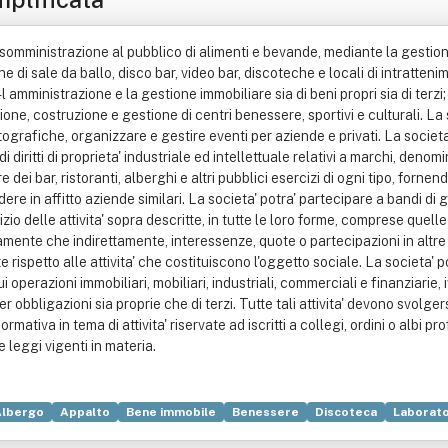
la somministrazione al pubblico di alimenti e bevande, mediante la gestione
stione di sale da ballo, disco bar, video bar, discoteche e locali di intratt
 l amministrazione e la gestione immobiliare sia di beni propri sia di terzi
one, costruzione e gestione di centri benessere, sportivi e culturali. La soc
grafiche, organizzare e gestire eventi per aziende e privati. La societa'
i diritti di proprieta' industriale ed intellettuale relativi a marchi, denom
 dei bar, ristoranti, alberghi e altri pubblici esercizi di ogni tipo, forn
re in affitto aziende similari. La societa' potra' partecipare a bandi di
zio delle attivita' sopra descritte, in tutte le loro forme, comprese quell
ente che indirettamente, interessenze, quote o partecipazioni in altre im
rispetto alle attivita' che costituiscono l'oggetto sociale. La societa' pot
ui operazioni immobiliari, mobiliari, industriali, commerciali e finanziarie
er obbligazioni sia proprie che di terzi. Tutte tali attivita' devono svolger
mativa in tema di attivita' riservate ad iscritti a collegi, ordini o albi prof
 leggi vigenti in materia.
Albergo
Appalto
Bene immobile
Benessere
Discoteca
Laborato