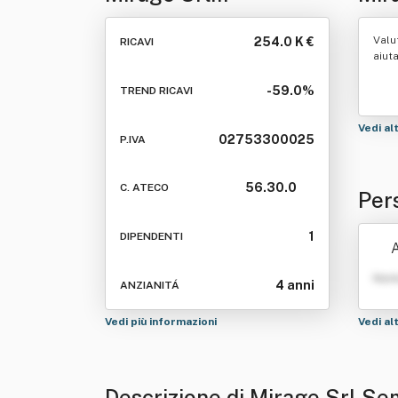
Semplificata
Valu
254.0 K €
RICAVI
aiut
-59.0%
TREND RICAVI
Vedi al
02753300025
P.IVA
56.30.0
C. ATECO
Per
1
DIPENDENTI
A
Nom
4 anni
ANZIANITÁ
Vedi più informazioni
Vedi al
Descrizione di Mirage Srl Se