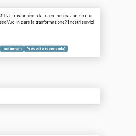
In MUNU trasformiamo la tua comunicazione in una
o.Vuoi iniziare la trasformazione? i nostri servizi
Instagram
Prodotto (economia)
Promozione
Radio (mass media)
Social media