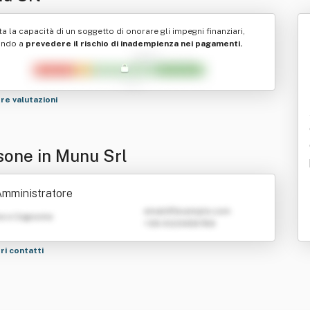
ta la capacità di un soggetto di onorare gli impegni finanziari,
ando a
prevedere il rischio di inadempienza nei pagamenti.
tre valutazioni
sone in Munu Srl
Amministratore
emailATexample.com
e e Cognome
+39 0123456789
tri contatti