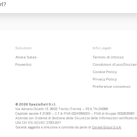
rl
?
Soluzioni
Info Legali
Atoka Sales
Termini di Utilizzo
Powerbiz
Condizioni d'uso/Discla
Cookie Policy
Privacy Policy
Preferenze consenso
© 2026 SpazioDati S.r.l.
Via Adriano Olivetti 13, 38122 Trento (Trento) — REA TN 210089
Capitale sociale € 21.600 — C.F & P.IVA 02241890223 — P.IVA di Gruppo 12022630961
Azienda con Sistema di Gestione della Sicurezza delle Informazioni certificato da
UNI CEI EN ISO/IEC 27001:2017
Società soggetta a direzione e controllo da parte di
Cerved Group S.p.A.