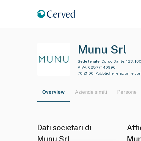
Munu Srl
Sede legale:
Corso Dante, 123, 160
P.IVA:
02877440996
70.21.00
:
Pubbliche relazioni e c
Overview
Aziende simili
Persone
Dati societari di
Affi
Munu Srl
Mun