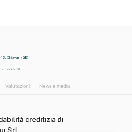
43, Chiavari (GE)
omunicazione
Valutazioni
News e media
dabilità creditizia di
u Srl