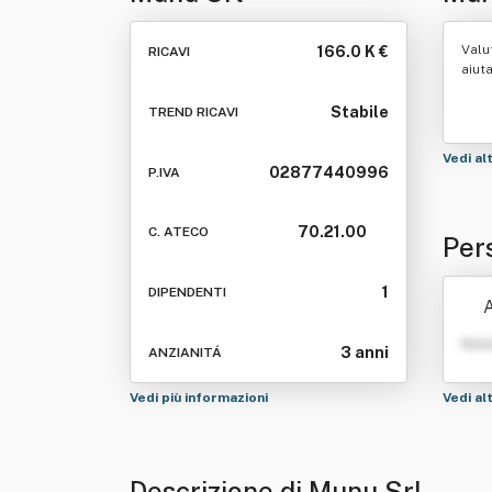
Valu
166.0 K €
RICAVI
aiut
Stabile
TREND RICAVI
Vedi al
02877440996
P.IVA
70.21.00
C. ATECO
Per
1
DIPENDENTI
Nom
3 anni
ANZIANITÁ
Vedi più informazioni
Vedi al
Descrizione di Munu Srl