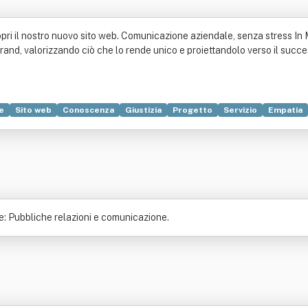
scopri il nostro nuovo sito web. Comunicazione aziendale, senza stress 
and, valorizzando ciò che lo rende unico e proiettandolo verso il success
e
Sito web
Conoscenza
Giustizia
Progetto
Servizio
Empatia
unicazione di massa
Ordine professionale
Periodico
Produzione
me: Pubbliche relazioni e comunicazione.