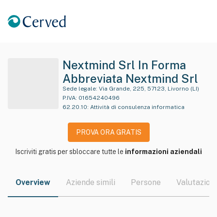
Nextmind Srl In Forma
Abbreviata Nextmind Srl
Sede legale:
Via Grande, 225, 57123, Livorno (LI)
P.IVA:
01654240496
62.20.10
:
Attività di consulenza informatica
PROVA ORA GRATIS
Iscriviti gratis per sbloccare tutte le
informazioni aziendali
Overview
Aziende simili
Persone
Valutazioni