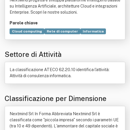
NextMind progetta e sviluppa piattaforme intelligenti basate
su Intelligenza Artificiale, architetture Cloud e integrazioni
Enterprise. Scopri le nostre soluzioni.
Parole chiave
Cloud computing
Rete di computer
Informatica
Sistema informatico
Architettura
Ricerca scientifica
Intelligenza artificiale
Servizio
Progettazione
Settore di Attività
Programma (informatica)
Google
Data integration
Ecosistema
Tecnologia
Prodotto (economia)
Commercio
Dato
Design
Dispositivo di rete
La classificazione ATECO 62.20.10 identifica l'attività:
Industria
Locazione
Produzione
Ricerca e sviluppo
Attività di consulenza informatica.
Classificazione per Dimensione
Nextmind Srl In Forma Abbreviata Nextmind Srl è
classificata come "piccola impresa" secondo i parametri UE
(tra 10 e 49 dipendenti). L'ammontare del capitale sociale è