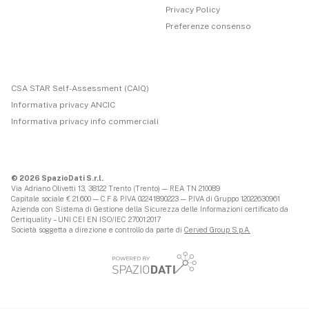
Privacy Policy
Preferenze consenso
CSA STAR Self-Assessment (CAIQ)
Informativa privacy ANCIC
Informativa privacy info commerciali
© 2026 SpazioDati S.r.l.
Via Adriano Olivetti 13, 38122 Trento (Trento) — REA TN 210089
Capitale sociale € 21.600 — C.F & P.IVA 02241890223 — P.IVA di Gruppo 12022630961
Azienda con Sistema di Gestione della Sicurezza delle Informazioni certificato da
Certiquality – UNI CEI EN ISO/IEC 27001:2017
Società soggetta a direzione e controllo da parte di
Cerved Group S.p.A.