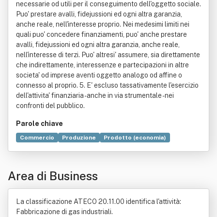
necessarie od utili per il conseguimento dell'oggetto sociale.
Puo' prestare avalli, fidejussioni ed ogni altra garanzia,
anche reale, nell'interesse proprio. Nei medesimi limiti nei
quali puo' concedere finanziamenti, puo' anche prestare
avalli, fidejussioni ed ogni altra garanzia, anche reale,
nell'interesse di terzi. Puo' altresi' assumere, sia direttamente
che indirettamente, interessenze e partecipazioni in altre
societa' od imprese aventi oggetto analogo od affine o
connesso al proprio. 5. E' escluso tassativamente l'esercizio
dell'attivita' finanziaria - anche in via strumentale - nei
confronti del pubblico.
Parole chiave
Commercio
Produzione
Prodotto (economia)
Distribuzione commerciale
Bene immobile
Competenza
Legge
Rifiuto
Servizio
Tecnica
Trasporto
Area di Business
La classificazione ATECO 20.11.00 identifica l'attività:
Fabbricazione di gas industriali.