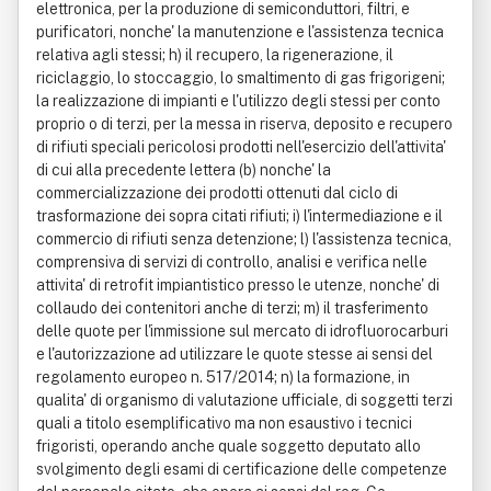
elettronica, per la produzione di semiconduttori, filtri, e
purificatori, nonche' la manutenzione e l'assistenza tecnica
relativa agli stessi; h) il recupero, la rigenerazione, il
riciclaggio, lo stoccaggio, lo smaltimento di gas frigorigeni;
la realizzazione di impianti e l'utilizzo degli stessi per conto
proprio o di terzi, per la messa in riserva, deposito e recupero
di rifiuti speciali pericolosi prodotti nell'esercizio dell'attivita'
di cui alla precedente lettera (b) nonche' la
commercializzazione dei prodotti ottenuti dal ciclo di
trasformazione dei sopra citati rifiuti; i) l'intermediazione e il
commercio di rifiuti senza detenzione; l) l'assistenza tecnica,
comprensiva di servizi di controllo, analisi e verifica nelle
attivita' di retrofit impiantistico presso le utenze, nonche' di
collaudo dei contenitori anche di terzi; m) il trasferimento
delle quote per l'immissione sul mercato di idrofluorocarburi
e l'autorizzazione ad utilizzare le quote stesse ai sensi del
regolamento europeo n. 517/2014; n) la formazione, in
qualita' di organismo di valutazione ufficiale, di soggetti terzi
quali a titolo esemplificativo ma non esaustivo i tecnici
frigoristi, operando anche quale soggetto deputato allo
svolgimento degli esami di certificazione delle competenze