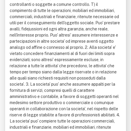
controllanti o soggette a comune controllo. T) il
compimento di tutte le operazioni, mobiliari ed immobiliari,
commerciali, industriali e finanziarie, ritenute necessarie od
utili per il conseguimento dell'oggetto sociale. Puo' prestare
avalli, fidejussioni ed ogni altra garanzia, anche reale,
nell'interesse proprio. Puo' altresi' assumere interessenze e
partecipazioni in altre societa' od imprese aventi oggetto
analogo od affine o connesso al proprio. 2. Alla societa' e'
vietato concedere finanziamenti al di fuori dei limiti sopra
evidenziati; sono altresi' espressamente escluse, in
relazione a tutte le attivita' che precedono, le attivita' che
tempo per tempo siano dalla legge riservate o in relazione
alle quali siano richiesti requisiti non posseduti dalla
societa'. 3. La societa' puo' anche assumere appalti per la
fornitura di servizi, compresi quelli di carattere
amministrativo e contabile, a favore di soggetti operanti nel
medesimo settore produttivo o commerciale o comunque
operanti in collaborazione con la societa', nel rispetto delle
riserve di legge stabilite a favore di professionisti abilitati. 4.
La societa' puo' compiere tutte le operazioni commerciali,
industriali e finanziarie, mobiliari ed immobiliari, ritenute