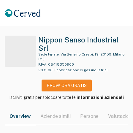
Nippon Sanso Industrial
Srl
Sede legale:
Via Benigno Crespi, 19, 20159, Milano
(MI)
P.IVA:
08418350966
20.11.00
:
Fabbricazione di gas industriali
PROVA ORA GRATIS
Iscriviti gratis per sbloccare tutte le
informazioni aziendali
Overview
Aziende simili
Persone
Valutazioni