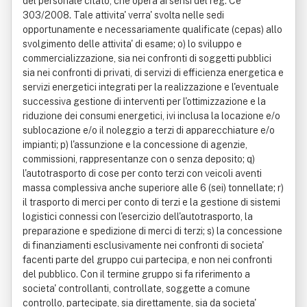
del personale citato, che opera ai sensi del reg. Ce
303/2008. Tale attivita' verra' svolta nelle sedi
opportunamente e necessariamente qualificate (cepas) allo
svolgimento delle attivita' di esame; o) lo sviluppo e
commercializzazione, sia nei confronti di soggetti pubblici
sia nei confronti di privati, di servizi di efficienza energetica e
servizi energetici integrati per la realizzazione e l'eventuale
successiva gestione di interventi per l'ottimizzazione e la
riduzione dei consumi energetici, ivi inclusa la locazione e/o
sublocazione e/o il noleggio a terzi di apparecchiature e/o
impianti; p) l'assunzione e la concessione di agenzie,
commissioni, rappresentanze con o senza deposito; q)
l'autotrasporto di cose per conto terzi con veicoli aventi
massa complessiva anche superiore alle 6 (sei) tonnellate; r)
il trasporto di merci per conto di terzi e la gestione di sistemi
logistici connessi con l'esercizio dell'autotrasporto, la
preparazione e spedizione di merci di terzi; s) la concessione
di finanziamenti esclusivamente nei confronti di societa'
facenti parte del gruppo cui partecipa, e non nei confronti
del pubblico. Con il termine gruppo si fa riferimento a
societa' controllanti, controllate, soggette a comune
controllo, partecipate, sia direttamente, sia da societa'