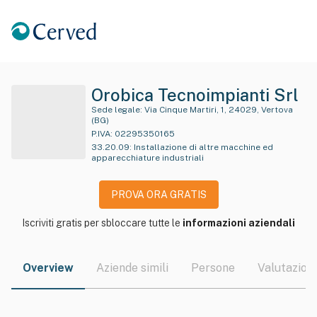
Orobica Tecnoimpianti Srl
Sede legale:
Via Cinque Martiri, 1, 24029, Vertova
(BG)
P.IVA:
02295350165
33.20.09
:
Installazione di altre macchine ed
apparecchiature industriali
PROVA ORA GRATIS
Iscriviti gratis per sbloccare tutte le
informazioni aziendali
Overview
Aziende simili
Persone
Valutazioni