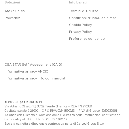
Soluzioni
Info Legali
Atoka Sales
Termini di Utilizzo
Powerbiz
Condizioni d'uso/Disclaimer
Cookie Policy
Privacy Policy
Preferenze consenso
CSA STAR Self-Assessment (CAIQ)
Informativa privacy ANCIC
Informativa privacy info commerciali
© 2026 SpazioDati S.r.l.
Via Adriano Olivetti 13, 38122 Trento (Trento) — REA TN 210089
Capitale sociale € 21.600 — C.F & P.IVA 02241890223 — P.IVA di Gruppo 12022630961
Azienda con Sistema di Gestione della Sicurezza delle Informazioni certificato da
Certiquality – UNI CEI EN ISO/IEC 27001:2017
Società soggetta a direzione e controllo da parte di
Cerved Group S.p.A.