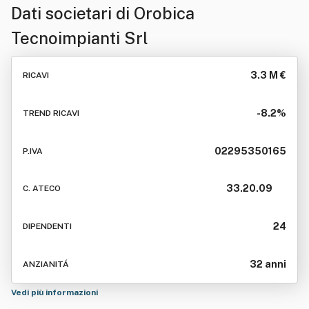
Dati societari di
Orobica
Tecnoimpianti Srl
3.3 M €
RICAVI
-8.2%
TREND RICAVI
02295350165
P.IVA
33.20.09
C. ATECO
24
DIPENDENTI
32 anni
ANZIANITÁ
Vedi più informazioni