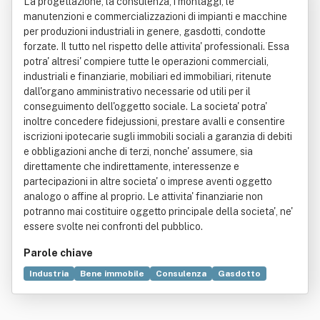
La progettazione, la consulenza, i montaggi, le
manutenzioni e commercializzazioni di impianti e macchine
per produzioni industriali in genere, gasdotti, condotte
forzate. Il tutto nel rispetto delle attivita' professionali. Essa
potra' altresi' compiere tutte le operazioni commerciali,
industriali e finanziarie, mobiliari ed immobiliari, ritenute
dall'organo amministrativo necessarie od utili per il
conseguimento dell'oggetto sociale. La societa' potra'
inoltre concedere fidejussioni, prestare avalli e consentire
iscrizioni ipotecarie sugli immobili sociali a garanzia di debiti
e obbligazioni anche di terzi, nonche' assumere, sia
direttamente che indirettamente, interessenze e
partecipazioni in altre societa' o imprese aventi oggetto
analogo o affine al proprio. Le attivita' finanziarie non
potranno mai costituire oggetto principale della societa', ne'
essere svolte nei confronti del pubblico.
Parole chiave
Industria
Bene immobile
Consulenza
Gasdotto
Commercio
Macchina
Progettazione