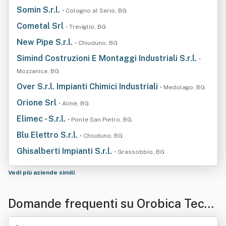
Somin S.r.l.
• Cologno al Serio, BG
Cometal Srl
• Treviglio, BG
New Pipe S.r.l.
• Chiuduno, BG
Simind Costruzioni E Montaggi Industriali S.r.l.
•
Mozzanica, BG
Over S.r.l. Impianti Chimici Industriali
• Medolago, BG
Orione Srl
• Almè, BG
Elimec - S.r.l.
• Ponte San Pietro, BG
Blu Elettro S.r.l.
• Chiuduno, BG
Ghisalberti Impianti S.r.l.
• Grassobbio, BG
Vedi più aziende simili
Domande frequenti su Orobica Tecn
oimpianti Srl