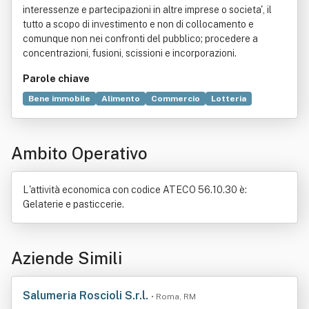
interessenze e partecipazioni in altre imprese o societa', il
tutto a scopo di investimento e non di collocamento e
comunque non nei confronti del pubblico; procedere a
concentrazioni, fusioni, scissioni e incorporazioni.
Parole chiave
Bene immobile
Alimento
Commercio
Lotteria
Cambiale
Compravendita
Donazione (diritto)
Pasticceria
Pizzeria
Ristorante
Rosticceria
Ambito Operativo
Tavola calda
Titolo (finanza)
L'attività economica con codice ATECO 56.10.30 è:
Gelaterie e pasticcerie.
Aziende Simili
Salumeria Roscioli S.r.l.
• Roma, RM