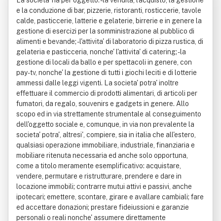
La societa' ha per oggetto: - la vendita, l'acquisto, la gestione
e la conduzione di bar, pizzerie, ristoranti, rosticcerie, tavole
calde, pasticcerie, latterie e gelaterie, birrerie e in genere la
gestione di esercizi per la somministrazione al pubblico di
alimenti e bevande; - l'attivita' di laboratorio di pizza rustica, di
gelateria e pasticceria, nonche' l'attivita' di catering; - la
gestione di locali da ballo e per spettacoli in genere, con
pay-tv, nonche' la gestione di tutti i giochi leciti e di lotterie
ammessi dalle leggi vigenti. La societa' potra' inoltre
effettuare il commercio di prodotti alimentari, di articoli per
fumatori, da regalo, souvenirs e gadgets in genere. Allo
scopo ed in via strettamente strumentale al conseguimento
dell'oggetto sociale e, comunque, in via non prevalente la
societa' potra', altresi', compiere, sia in italia che all'estero,
qualsiasi operazione immobiliare, industriale, finanziaria e
mobiliare ritenuta necessaria ed anche solo opportuna,
come a titolo meramente esemplificativo: acquistare,
vendere, permutare e ristrutturare, prendere e dare in
locazione immobili; contrarre mutui attivi e passivi, anche
ipotecari; emettere, scontare, girare e avallare cambiali; fare
ed accettare donazioni; prestare fideiussioni e garanzie
personali o reali nonche' assumere direttamente