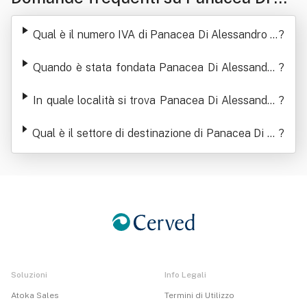
essandro Celli S.a.s.
Qual è il numero IVA di Panacea Di Alessandro C
?
elli S.a.s.
Quando è stata fondata Panacea Di Alessandro
?
Celli S.a.s.
In quale località si trova Panacea Di Alessandro
?
Celli S.a.s.
Qual è il settore di destinazione di Panacea Di Al
?
essandro Celli S.a.s.
Soluzioni
Info Legali
Atoka Sales
Termini di Utilizzo