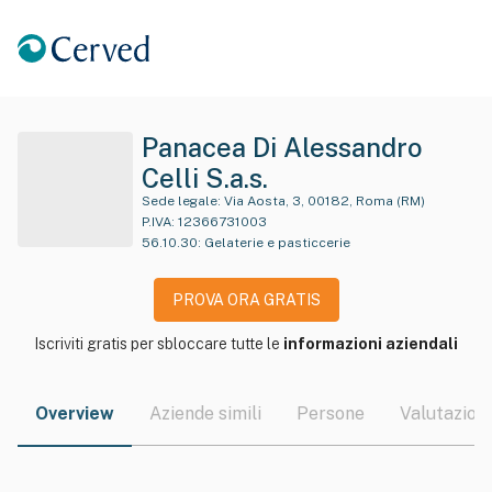
Panacea Di Alessandro
Celli S.a.s.
Sede legale:
Via Aosta, 3, 00182, Roma (RM)
P.IVA:
12366731003
56.10.30
:
Gelaterie e pasticcerie
PROVA ORA GRATIS
Iscriviti gratis per sbloccare tutte le
informazioni aziendali
Overview
Aziende simili
Persone
Valutazioni