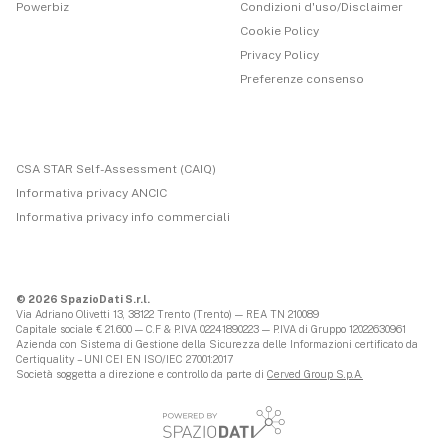
Powerbiz
Condizioni d'uso/Disclaimer
Cookie Policy
Privacy Policy
Preferenze consenso
CSA STAR Self-Assessment (CAIQ)
Informativa privacy ANCIC
Informativa privacy info commerciali
© 2026 SpazioDati S.r.l.
Via Adriano Olivetti 13, 38122 Trento (Trento) — REA TN 210089
Capitale sociale € 21.600 — C.F & P.IVA 02241890223 — P.IVA di Gruppo 12022630961
Azienda con Sistema di Gestione della Sicurezza delle Informazioni certificato da
Certiquality – UNI CEI EN ISO/IEC 27001:2017
Società soggetta a direzione e controllo da parte di
Cerved Group S.p.A.