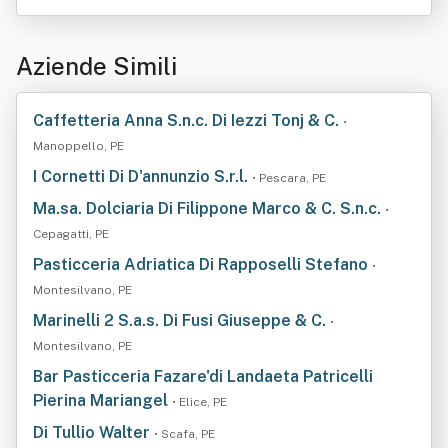
Aziende Simili
Caffetteria Anna S.n.c. Di Iezzi Tonj & C.
•
Manoppello, PE
I Cornetti Di D'annunzio S.r.l.
• Pescara, PE
Ma.sa. Dolciaria Di Filippone Marco & C. S.n.c.
•
Cepagatti, PE
Pasticceria Adriatica Di Rapposelli Stefano
•
Montesilvano, PE
Marinelli 2 S.a.s. Di Fusi Giuseppe & C.
•
Montesilvano, PE
Bar Pasticceria Fazare'di Landaeta Patricelli
Pierina Mariangel
• Elice, PE
Di Tullio Walter
• Scafa, PE