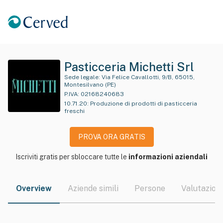
Pasticceria Michetti Srl
Sede legale:
Via Felice Cavallotti, 9/B, 65015,
Montesilvano (PE)
P.IVA:
02168240683
10.71.20
:
Produzione di prodotti di pasticceria
freschi
PROVA ORA GRATIS
Iscriviti gratis per sbloccare tutte le
informazioni aziendali
Overview
Aziende simili
Persone
Valutazioni