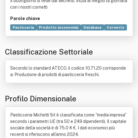
Il buongiorno si vede dal Michetti. Inizia al meglio la giornata
con i nostri cornetti
Parole chiave
Pasticceria
Prodotto (economia)
Database
Cornetto
Sito web
Produzione
Commercio
Qualità (economia)
Organizzazione
Ricerca scientifica
Alimento
Classificazione Settoriale
Bene immobile
Catering
Formazione
Industria alimentare
Promozione
Secondo lo standard ATECO, il codice 10.71.20 corrisponde
a: Produzione di prodotti di pasticceria freschi.
Profilo Dimensionale
Pasticceria Michetti Srl è classificata come "media impresa"
secondo i parametri UE (tra 50 e 249 dipendenti). Il capitale
sociale della società è di 75.0 K €. I dati economici più
recenti si riferiscono all'anno 2024.