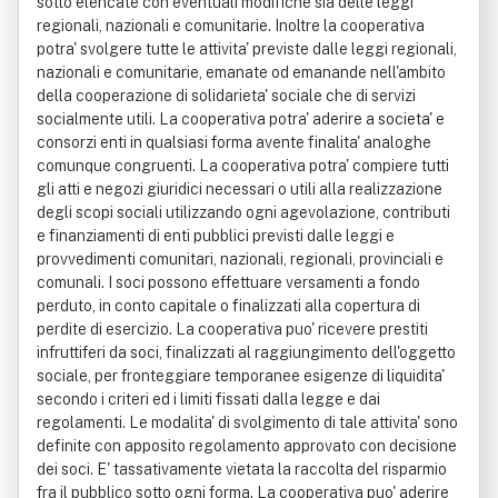
sotto elencate con eventuali modifiche sia delle leggi
regionali, nazionali e comunitarie. Inoltre la cooperativa
potra' svolgere tutte le attivita' previste dalle leggi regionali,
nazionali e comunitarie, emanate od emanande nell'ambito
della cooperazione di solidarieta' sociale che di servizi
socialmente utili. La cooperativa potra' aderire a societa' e
consorzi enti in qualsiasi forma avente finalita' analoghe
comunque congruenti. La cooperativa potra' compiere tutti
gli atti e negozi giuridici necessari o utili alla realizzazione
degli scopi sociali utilizzando ogni agevolazione, contributi
e finanziamenti di enti pubblici previsti dalle leggi e
provvedimenti comunitari, nazionali, regionali, provinciali e
comunali. I soci possono effettuare versamenti a fondo
perduto, in conto capitale o finalizzati alla copertura di
perdite di esercizio. La cooperativa puo' ricevere prestiti
infruttiferi da soci, finalizzati al raggiungimento dell'oggetto
sociale, per fronteggiare temporanee esigenze di liquidita'
secondo i criteri ed i limiti fissati dalla legge e dai
regolamenti. Le modalita' di svolgimento di tale attivita' sono
definite con apposito regolamento approvato con decisione
dei soci. E' tassativamente vietata la raccolta del risparmio
fra il pubblico sotto ogni forma. La cooperativa puo' aderire