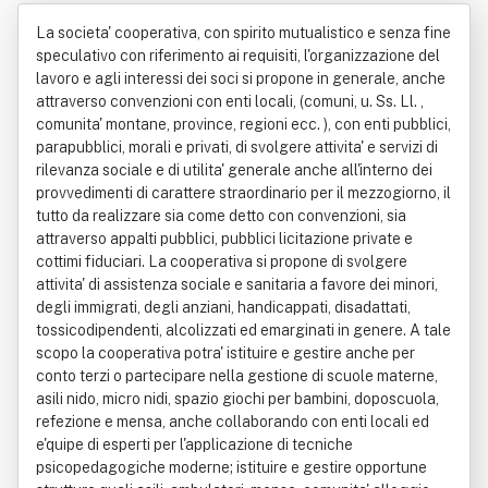
rativa Sociale
La societa' cooperativa, con spirito mutualistico e senza fine
speculativo con riferimento ai requisiti, l'organizzazione del
lavoro e agli interessi dei soci si propone in generale, anche
attraverso convenzioni con enti locali, (comuni, u. Ss. Ll. ,
comunita' montane, province, regioni ecc. ), con enti pubblici,
parapubblici, morali e privati, di svolgere attivita' e servizi di
rilevanza sociale e di utilita' generale anche all'interno dei
provvedimenti di carattere straordinario per il mezzogiorno, il
tutto da realizzare sia come detto con convenzioni, sia
attraverso appalti pubblici, pubblici licitazione private e
cottimi fiduciari. La cooperativa si propone di svolgere
attivita' di assistenza sociale e sanitaria a favore dei minori,
degli immigrati, degli anziani, handicappati, disadattati,
tossicodipendenti, alcolizzati ed emarginati in genere. A tale
scopo la cooperativa potra' istituire e gestire anche per
conto terzi o partecipare nella gestione di scuole materne,
asili nido, micro nidi, spazio giochi per bambini, doposcuola,
refezione e mensa, anche collaborando con enti locali ed
e'quipe di esperti per l'applicazione di tecniche
psicopedagogiche moderne; istituire e gestire opportune