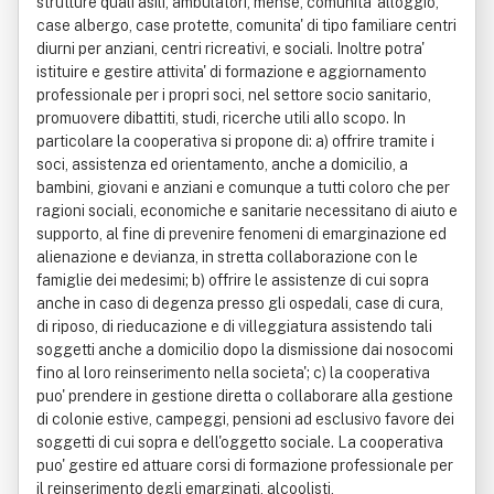
strutture quali asili, ambulatori, mense, comunita' alloggio,
case albergo, case protette, comunita' di tipo familiare centri
diurni per anziani, centri ricreativi, e sociali. Inoltre potra'
istituire e gestire attivita' di formazione e aggiornamento
professionale per i propri soci, nel settore socio sanitario,
promuovere dibattiti, studi, ricerche utili allo scopo. In
particolare la cooperativa si propone di: a) offrire tramite i
soci, assistenza ed orientamento, anche a domicilio, a
bambini, giovani e anziani e comunque a tutti coloro che per
ragioni sociali, economiche e sanitarie necessitano di aiuto e
supporto, al fine di prevenire fenomeni di emarginazione ed
alienazione e devianza, in stretta collaborazione con le
famiglie dei medesimi; b) offrire le assistenze di cui sopra
anche in caso di degenza presso gli ospedali, case di cura,
di riposo, di rieducazione e di villeggiatura assistendo tali
soggetti anche a domicilio dopo la dismissione dai nosocomi
fino al loro reinserimento nella societa'; c) la cooperativa
puo' prendere in gestione diretta o collaborare alla gestione
di colonie estive, campeggi, pensioni ad esclusivo favore dei
soggetti di cui sopra e dell'oggetto sociale. La cooperativa
puo' gestire ed attuare corsi di formazione professionale per
il reinserimento degli emarginati, alcoolisti,