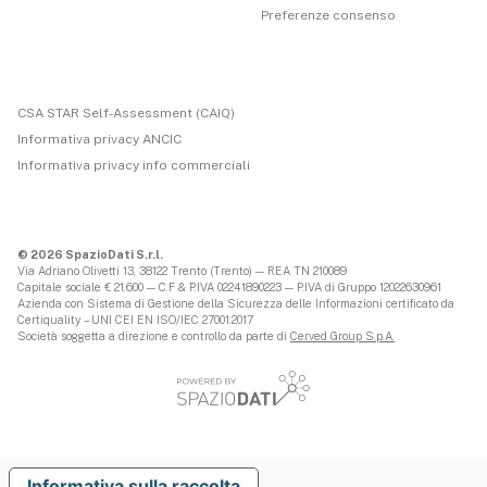
Preferenze consenso
CSA STAR Self-Assessment (CAIQ)
Informativa privacy ANCIC
Informativa privacy info commerciali
© 2026 SpazioDati S.r.l.
Via Adriano Olivetti 13, 38122 Trento (Trento) — REA TN 210089
Capitale sociale € 21.600 — C.F & P.IVA 02241890223 — P.IVA di Gruppo 12022630961
Azienda con Sistema di Gestione della Sicurezza delle Informazioni certificato da
Certiquality – UNI CEI EN ISO/IEC 27001:2017
Società soggetta a direzione e controllo da parte di
Cerved Group S.p.A.
Informativa sulla raccolta