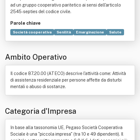
ad un gruppo cooperativo paritetico ai sensi dell'articolo
2545-septies del codice civile.
Parole chiave
Società cooperativa
Senilità
Emarginazione
Salute
Legge
Regioni d'Italia
Comunità
Convegno
Cultura
Famiglia
Formazione
Provvedimento amministrativo
Ambito Operativo
Scuola dell'infanzia
Servizio
Soggetto di diritto
Il codice 87.20.00 (ATECO) descrive l'attività come: Attività
di assistenza residenziale per persone affette da disturbi
mentali o abuso di sostanze.
Categoria d'Impresa
In base alla tassonomia UE, Pegaso Società Cooperativa
Sociale è una "piccola impresa" (tra 10 e 49 dipendenti). Il