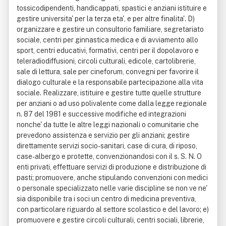
tossicodipendenti, handicappati, spastici e anziani istituire e
gestire universita' per la terza eta', e per altre finalita'. D)
organizzare e gestire un consultorio familiare, segretariato
sociale, centri per ginnastica medica e di avviamento allo
sport, centri educativi, formativi, centri per il dopolavoro e
teleradiodiffusioni, circoli culturali, edicole, cartolibrerie,
sale di lettura, sale per cineforum, convegni per favorire il
dialogo culturale e la responsabile partecipazione alla vita
sociale. Realizzare, istituire e gestire tutte quelle strutture
per anziani o ad uso polivalente come dalla legge regionale
n. 87 del 1981 e successive modifiche ed integrazioni
nonche' da tutte le altre leggi nazionali o comunitarie che
prevedono assistenza e servizio per gli anziani; gestire
direttamente servizi socio-sanitari, case di cura, di riposo,
case-albergo e protette, convenzionandosi con il s. S. N. O
enti privati, effettuare servizi di produzione e distribuzione di
pasti; promuovere, anche stipulando convenzioni con medici
o personale specializzato nelle varie discipline se non ve ne'
sia disponibile tra i soci un centro di medicina preventiva,
con particolare riguardo al settore scolastico e del lavoro; e)
promuovere e gestire circoli culturali, centri sociali, librerie,