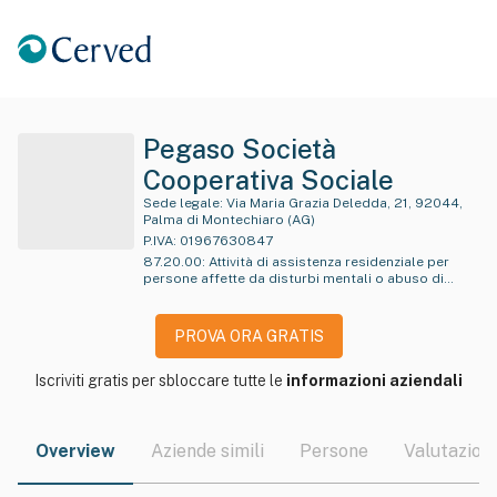
Pegaso Società
Cooperativa Sociale
Sede legale:
Via Maria Grazia Deledda, 21, 92044,
Palma di Montechiaro (AG)
P.IVA:
01967630847
87.20.00
:
Attività di assistenza residenziale per
persone affette da disturbi mentali o abuso di
sostanze
PROVA ORA GRATIS
Iscriviti gratis per sbloccare tutte le
informazioni aziendali
Overview
Aziende simili
Persone
Valutazioni