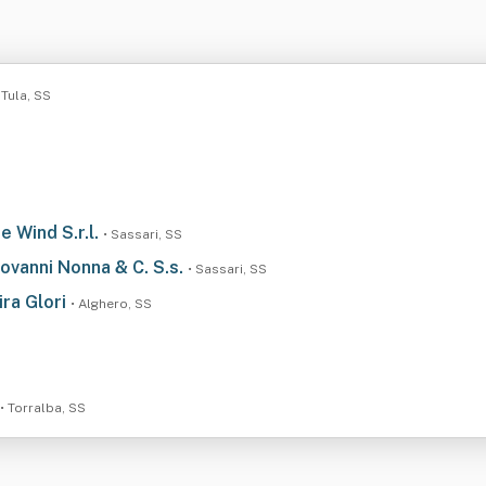
 Tula, SS
e Wind S.r.l.
• Sassari, SS
iovanni Nonna & C. S.s.
• Sassari, SS
ira Glori
• Alghero, SS
• Torralba, SS