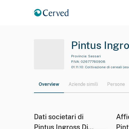
Pintus Ingr
Provincia:
Sassari
P.IVA:
02677760908
01.11.10
:
Coltivazione di cereali (esc
Overview
Aziende simili
Persone
Dati societari di
Affi
Pintus Ingross Di
Pin