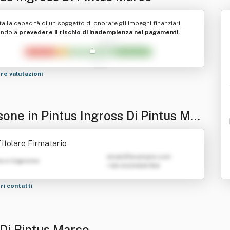
ta la capacità di un soggetto di onorare gli impegni finanziari,
ando a
prevedere il rischio di inadempienza nei pagamenti.
tre valutazioni
sone in Pintus Ingross Di Pintus Mar
itolare Firmatario
emailATexample.com
e e Cognome
+39 0123456789
tri contatti
 Di Pintus Marco