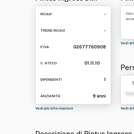
Pintus Marco
Valu
-
RICAVI
aiut
-
TREND RICAVI
Vedi al
02677760908
P.IVA
01.11.10
C. ATECO
Per
co
1
DIPENDENTI
T
Nom
9 anni
ANZIANITÁ
Vedi più informazioni
Vedi al
Descrizione di Pintus Ingross