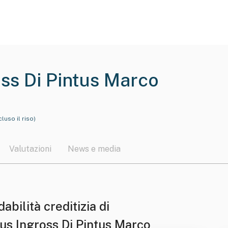
oss Di Pintus Marco
luso il riso)
Valutazioni
News e media
dabilità creditizia di
tus Ingross Di Pintus Marco